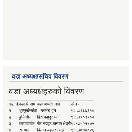
वडा अध्यक्ष/सचिव विवरण
वडा अध्यक्षहरुको विवरण
वडा नं.
वडाको नाम
वडा अध्यक्ष नाम
फोन नं.
१
धुल्लुबाँस्कोट
नरसेङ पुन
९८५७६३६६१०
२
हुग्दिशिर
हिरा बहादुर घर्ती
९८६७५०३५०७
३
बाटाकाचौर
सेर बहादुर खनाल क्षेत्री
९८४७५२१४७५
४
सल्यान
किसन बहादुर खत्री
९८६७७७००२६