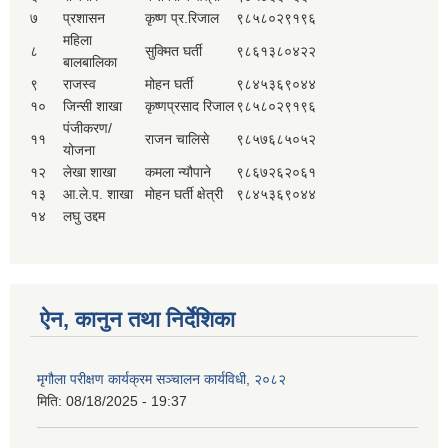
७
प्रशासन
कृष्ण प्र.रिजाल
९८५८०२९१९६
महिला
८
सुक्मित घर्ती
९८६१३८०४२२
बालबालिका
९
राजस्व
मोहन घर्ती
९८४५३६९०४४
१०
जिन्सी शाखा
कृष्णप्रसाद रिजाल
९८५८०२९१९६
पंजीकरण/
११
राजन चालिसे
९८५७६८५०५२
योजना
१२
लेखा शाखा
कमला न्यौपाने
९८६७२६२०६१
१३
आ.ले.प. शाखा
मोहन घर्ती क्षेत्री
९८४५३६९०४४
१४
लघु उद्दम
ऐन, कानुन तथा निर्देशिका
मृगौला परीक्षण कार्यक्रम सञ्चालन कार्यविधी, २०८२
मिति:
08/18/2025 - 19:37