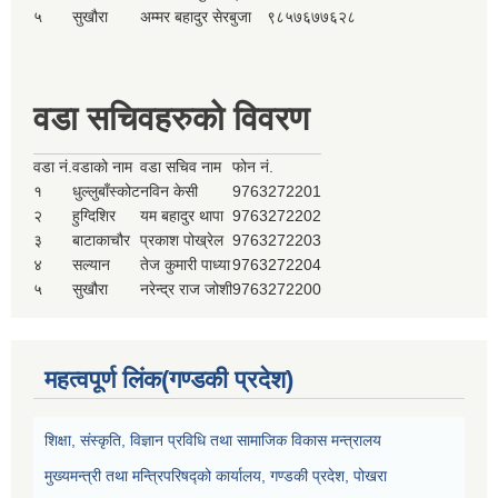
५
सुखौरा
अम्मर बहादुर सेरबुजा
९८५७६७७६२८
वडा सचिवहरुको विवरण
वडा नं.
वडाको नाम
वडा सचिव नाम
फोन नं.
१
धुल्लुबाँस्कोट
नविन केसी
9763272201
२
हुग्दिशिर
यम बहादुर थापा
9763272202
३
बाटाकाचौर
प्रकाश पोख्रेल
9763272203
४
सल्यान
तेज कुमारी पाध्या
9763272204
५
सुखौरा
नरेन्द्र राज जोशी
9763272200
महत्वपूर्ण लिंक(गण्डकी प्रदेश)
शिक्षा, संस्कृति, विज्ञान प्रविधि तथा सामाजिक विकास मन्त्रालय
मुख्यमन्त्री तथा मन्त्रिपरिषद्को कार्यालय, गण्डकी प्रदेश, पोखरा