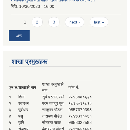
मिति:
10/30/2023 - 16:00
Pages
1
2
3
next ›
last »
अन्य
शाखा प्रमुखहरू
शाखा प्रमुखको
क्र.सं.
शाखाको नाम
फोन नं.
नाम
१
शिक्षा
सुर्य प्रसाद शर्मा
९८४३५७०६२०
२
स्वास्थ्य
पदम बहादुर पुन
९८६५०६१८१०
३
पूर्वाधार
रामकृष्ण पौडेल
9857679393
४
पशु
नारायण पौडेल
९८४७७१००६१
५
कृषि
सोमराज रावत
9858322588
६
रोजगार
केशबराज क्षेत्री
९८५७६६०६६०