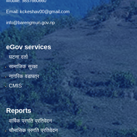
Mobile: 9857660660
Email:
kckeshav00@gmail.com
info@barengmun.gov.np
eGov services
घटना दर्ता
सामाजिक सुरक्षा
नागरिक वडापत्र
CMIS
Reports
वार्षिक प्रगति प्रतिवेदन
चौमासिक प्रगति प्रतिवेदन