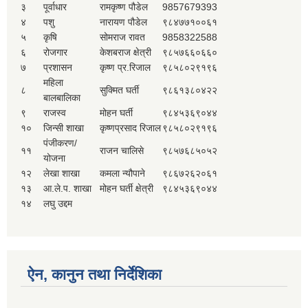
३
पूर्वाधार
रामकृष्ण पौडेल
9857679393
४
पशु
नारायण पौडेल
९८४७७१००६१
५
कृषि
सोमराज रावत
9858322588
६
रोजगार
केशबराज क्षेत्री
९८५७६६०६६०
७
प्रशासन
कृष्ण प्र.रिजाल
९८५८०२९१९६
महिला
८
सुक्मित घर्ती
९८६१३८०४२२
बालबालिका
९
राजस्व
मोहन घर्ती
९८४५३६९०४४
१०
जिन्सी शाखा
कृष्णप्रसाद रिजाल
९८५८०२९१९६
पंजीकरण/
११
राजन चालिसे
९८५७६८५०५२
योजना
१२
लेखा शाखा
कमला न्यौपाने
९८६७२६२०६१
१३
आ.ले.प. शाखा
मोहन घर्ती क्षेत्री
९८४५३६९०४४
१४
लघु उद्दम
ऐन, कानुन तथा निर्देशिका