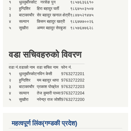
१
धुल्लुबाँस्कोट
नरसेङ पुन
९८५७६३६६१०
२
हुग्दिशिर
हिरा बहादुर घर्ती
९८६७५०३५०७
३
बाटाकाचौर
सेर बहादुर खनाल क्षेत्री
९८४७५२१४७५
४
सल्यान
किसन बहादुर खत्री
९८६७७७००२६
५
सुखौरा
अम्मर बहादुर सेरबुजा
९८५७६७७६२८
वडा सचिवहरुको विवरण
वडा नं.
वडाको नाम
वडा सचिव नाम
फोन नं.
१
धुल्लुबाँस्कोट
नविन केसी
9763272201
२
हुग्दिशिर
यम बहादुर थापा
9763272202
३
बाटाकाचौर
प्रकाश पोख्रेल
9763272203
४
सल्यान
तेज कुमारी पाध्या
9763272204
५
सुखौरा
नरेन्द्र राज जोशी
9763272200
महत्वपूर्ण लिंक(गण्डकी प्रदेश)