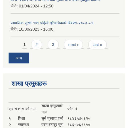
मिति:
01/04/2024 - 12:50
सामाजिक सुरक्षा भत्ता पहिलो त्रैमासिकको विवरण-२०८०-८१
मिति:
10/30/2023 - 16:00
Pages
1
2
3
next ›
last »
अन्य
शाखा प्रमुखहरू
शाखा प्रमुखको
क्र.सं.
शाखाको नाम
फोन नं.
नाम
१
शिक्षा
सुर्य प्रसाद शर्मा
९८४३५७०६२०
२
स्वास्थ्य
पदम बहादुर पुन
९८६५०६१८१०