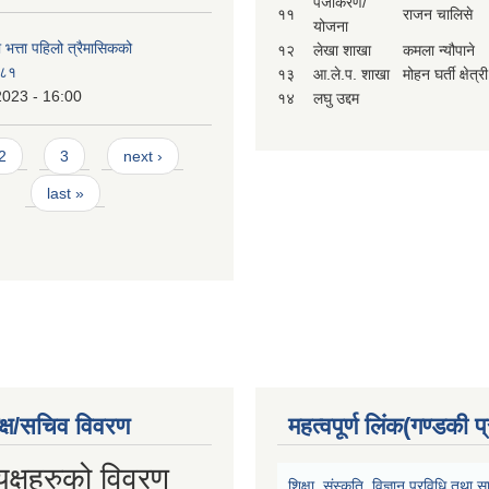
पंजीकरण/
११
राजन चालिसे
योजना
ा भत्ता पहिलो त्रैमासिकको
१२
लेखा शाखा
कमला न्यौपाने
-८१
१३
आ.ले.प. शाखा
मोहन घर्ती क्षेत्री
2023 - 16:00
१४
लघु उद्दम
2
3
next ›
last »
क्ष/सचिव विवरण
महत्वपूर्ण लिंक(गण्डकी प
यक्षहरुको विवरण
शिक्षा, संस्कृति, विज्ञान प्रविधि तथ