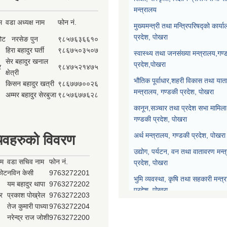
मन्त्रालय
म
वडा अध्यक्ष नाम
फोन नं.
मुख्यमन्त्री तथा मन्त्रिपरिषद्को कार्य
प्रदेश, पोखरा
कोट
नरसेङ पुन
९८५७६३६६१०
हिरा बहादुर घर्ती
९८६७५०३५०७
स्वास्थ्य तथा जनसंख्या मन्त्रालय,गण्
सेर बहादुर खनाल
प्रदेश,पोखरा
र
९८४७५२१४७५
क्षेत्री
भौतिक पूर्वाधार,शहरी विकास तथा याता
किसन बहादुर खत्री
९८६७७७००२६
मन्त्रालय, गण्डकी प्रदेश, पोखरा
अम्मर बहादुर सेरबुजा
९८५७६७७६२८
कानून,सञ्चार तथा प्रदेश सभा मामिला 
गण्डकी प्रदेश, पोखरा
अर्थ मन्त्रालय, गण्डकी प्रदेश, पोखरा
िवहरुको विवरण
उद्योग, पर्यटन, वन तथा वातावरण मन्त
ाम
वडा सचिव नाम
फोन नं.
प्रदेश, पोखरा
्कोट
नविन केसी
9763272201
भुमि व्यवस्था, कृषि तथा सहकारी मन्त्
यम बहादुर थापा
9763272202
प्रदेश, पोखरा
र
प्रकाश पोख्रेल
9763272203
तेज कुमारी पाध्या
9763272204
प्रदेश नीति योजना आयोग, गण्डकी प्र
नरेन्द्र राज जोशी
9763272200
प्रदेश सभा, गण्डकी प्रदेश, पोखरा