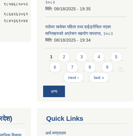
२०८२
९८५७६८५०५२
मिति:
08/18/2025 - 19:35
९८६७२६२०६१
९८४५३६९०४४
पाठेघर खसेका महिला तथा हाईड्रोसिल भएका
मानिसहरुको अप्रेसन सहयोग मापदण्ड, २०८२
मिति:
08/18/2025 - 19:34
Pages
1
2
3
4
5
6
7
8
9
…
next ›
last »
अन्य
्रदेश)
Quick Links
अर्थ मन्त्रालय
ा सामाजिक विकास