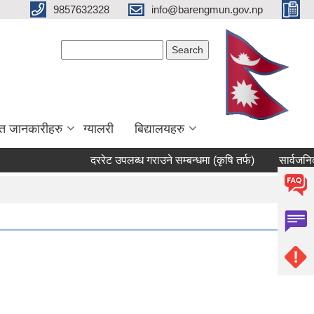
9857632328
info@barengmun.gov.np
Search form
Search
त जानकारीहरु
ग्यालरी
बिद्यालयहरु
दररेट उपलब्ध गराउने सम्बन्धमा (कृषि तर्फ)
सार्वजनिक सुनुव