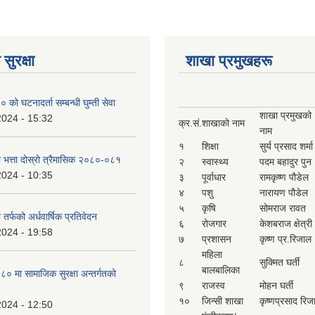
सुरक्षा
शाखा प्रमुखहरू
ो घटनादर्ता सम्बन्धी घुम्ती सेवा
शाखा प्रमुखको
2024 - 15:32
क्र.सं.
शाखाको नाम
नाम
१
शिक्षा
सुर्य प्रसाद शर्मा
ा भत्ता दोस्रो त्रैमासिक २०८०-०८१
२
स्वास्थ्य
पदम बहादुर पुन
2024 - 10:35
३
पूर्वाधार
रामकृष्ण पौडेल
४
पशु
नारायण पौडेल
५
कृषि
सोमराज रावत
 तर्फको अर्धवार्षिक प्रतिवेदन
६
रोजगार
केशबराज क्षेत्री
2024 - 19:58
७
प्रशासन
कृष्ण प्र.रिजाल
महिला
८
सुक्मित घर्ती
बालबालिका
 मा सामाजिक सुरक्षा अन्तर्गतको
९
राजस्व
मोहन घर्ती
१०
जिन्सी शाखा
कृष्णप्रसाद रिज
2024 - 12:50