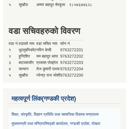
५
सुखौरा
अम्मर बहादुर सेरबुजा
९८५७६७७६२८
वडा सचिवहरुको विवरण
वडा नं.
वडाको नाम
वडा सचिव नाम
फोन नं.
१
धुल्लुबाँस्कोट
नविन केसी
9763272201
२
हुग्दिशिर
यम बहादुर थापा
9763272202
३
बाटाकाचौर
प्रकाश पोख्रेल
9763272203
४
सल्यान
तेज कुमारी पाध्या
9763272204
५
सुखौरा
नरेन्द्र राज जोशी
9763272200
महत्वपूर्ण लिंक(गण्डकी प्रदेश)
शिक्षा, संस्कृति, विज्ञान प्रविधि तथा सामाजिक विकास मन्त्रालय
मुख्यमन्त्री तथा मन्त्रिपरिषद्को कार्यालय, गण्डकी प्रदेश, पोखरा