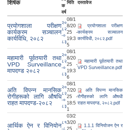
शिर्षक
मिति
दस्तावेज
क
वर्ष
08/1
२०
प्रयोगशाला परीक्षण
8/20
प्रयोगशाला परीक्षण
८२
कार्यक्रम सञ्चालन
25 -
कार्यक्रम सञ्चालन
-०
कार्यविधि, २०८२
19:3
कार्यविधी, २०८२.pdf
८३
5
08/1
२०
महामारी पूर्वतयारी तथा
8/20
८२
महामारी पूर्वतयारी तथा
VPD Surveillance
25 -
-०
VPD Surveillance.pdf
मापदण्ड २०८२
19:3
८३
6
08/1
२०
अति विपन्न मानसिक
7/20
अति विपन्न मानसिक
८२
रोगीहरूको लागि औषधि
25 -
रोगीहरुको लागि औषधी
-०
राहत मापदण्ड-२०८२
18:5
राहत मापदण्ड, २०८२.pdf
८३
1
03/2
८१
3/20
आर्थिक ऐन र विनियोन
1.1.1 विनियोजन ऐन र
-८
25 -