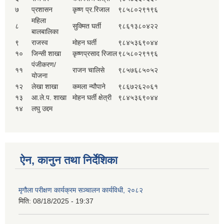
७
प्रशासन
कृष्ण प्र.रिजाल
९८५८०२९१९६
महिला
८
सुक्मित घर्ती
९८६१३८०४२२
बालबालिका
९
राजस्व
मोहन घर्ती
९८४५३६९०४४
१०
जिन्सी शाखा
कृष्णप्रसाद रिजाल
९८५८०२९१९६
पंजीकरण/
११
राजन चालिसे
९८५७६८५०५२
योजना
१२
लेखा शाखा
कमला न्यौपाने
९८६७२६२०६१
१३
आ.ले.प. शाखा
मोहन घर्ती क्षेत्री
९८४५३६९०४४
१४
लघु उद्दम
ऐन, कानुन तथा निर्देशिका
मृगौला परीक्षण कार्यक्रम सञ्चालन कार्यविधी, २०८२
मिति:
08/18/2025 - 19:37