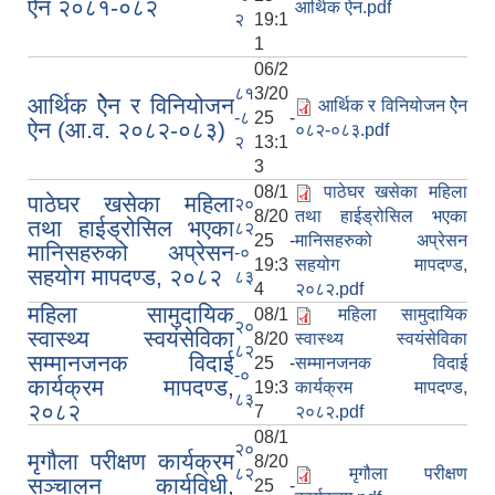
ऐन २०८१-०८२
आर्थिक ऐन.pdf
२
19:1
1
06/2
८१
3/20
आर्थिक ऐेन र विनियोजन
आर्थिक र विनियोजन ऐेन
-८
25 -
ऐन (आ.व. २०८२-०८‍३)
०८२-०८३.pdf
२
13:1
3
08/1
पाठेघर खसेका महिला
पाठेघर खसेका महिला
२०
8/20
तथा हाईड्रोसिल भएका
तथा हाईड्रोसिल भएका
८२
25 -
मानिसहरुको अप्रेसन
मानिसहरुको अप्रेसन
-०
19:3
सहयोग मापदण्ड,
सहयोग मापदण्ड, २०८२
८३
4
२०८२.pdf
महिला सामुदायिक
08/1
महिला सामुदायिक
२०
स्वास्थ्य स्वयंसेविका
8/20
स्वास्थ्य स्वयंसेविका
८२
सम्मानजनक विदाई
25 -
सम्मानजनक विदाई
-०
कार्यक्रम मापदण्ड,
19:3
कार्यक्रम मापदण्ड,
८३
२०८२
7
२०८२.pdf
08/1
२०
मृगौला परीक्षण कार्यक्रम
8/20
८२
मृगौला परीक्षण
सञ्चालन कार्यविधी,
25 -