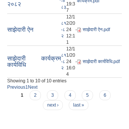
-०
कार्यक्रम.pdf
२०८२
19:3
८३
7
12/1
८१
2/20
साझेदारी ऐन
-८
24 -
साझेदारी ऐन.pdf
२
12:1
1
12/1
८१
1/20
साझेदारी कार्यक्रम
-८
24 -
साझेदारी कार्यविधि.pdf
कार्यविधि
२
16:0
4
Showing 1 to 10 of 10 entries
Previous
1
Next
Pages
1
2
3
4
5
6
next ›
last »