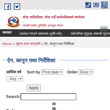
Skip to main content
बरेङ गाउँपालिका, बरेङ गाउँ कार्यपालिकाको कार्यालय
गण्डकी प्रदेश, हुग्दिशिर, बागलुङ, नेपाल
समाचार
दररेट उपलब्ध गराउने सम्बन्धमा (कृषि तर्फ)
सार्वजनिक सुनुवाइ सम्बन्धी सूचना
You are here
Home
»
सूचना तथा जानकारी
» ऐन, कानुन तथा निर्देशिका
ऐन, कानुन तथा निर्देशिका
आर्थिक वर्ष
Sort by
Order
Search:
आ
र्थि