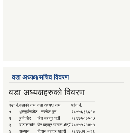
वडा अध्यक्ष/सचिव विवरण
वडा अध्यक्षहरुको विवरण
वडा नं.
वडाको नाम
वडा अध्यक्ष नाम
फोन नं.
१
धुल्लुबाँस्कोट
नरसेङ पुन
९८५७६३६६१०
२
हुग्दिशिर
हिरा बहादुर घर्ती
९८६७५०३५०७
३
बाटाकाचौर
सेर बहादुर खनाल क्षेत्री
९८४७५२१४७५
४
सल्यान
किसन बहादुर खत्री
९८६७७७००२६