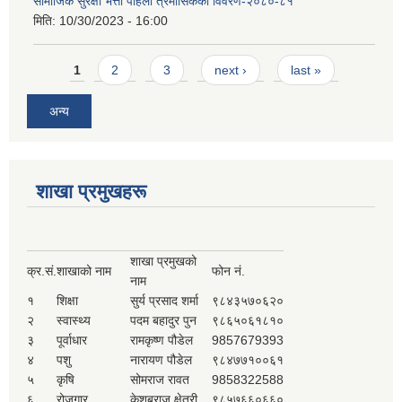
सामाजिक सुरक्षा भत्ता पहिलो त्रैमासिकको विवरण-२०८०-८१
मिति:
10/30/2023 - 16:00
Pages
1
2
3
next ›
last »
अन्य
शाखा प्रमुखहरू
शाखा प्रमुखको
क्र.सं.
शाखाको नाम
फोन नं.
नाम
१
शिक्षा
सुर्य प्रसाद शर्मा
९८४३५७०६२०
२
स्वास्थ्य
पदम बहादुर पुन
९८६५०६१८१०
३
पूर्वाधार
रामकृष्ण पौडेल
9857679393
४
पशु
नारायण पौडेल
९८४७७१००६१
५
कृषि
सोमराज रावत
9858322588
६
रोजगार
केशबराज क्षेत्री
९८५७६६०६६०