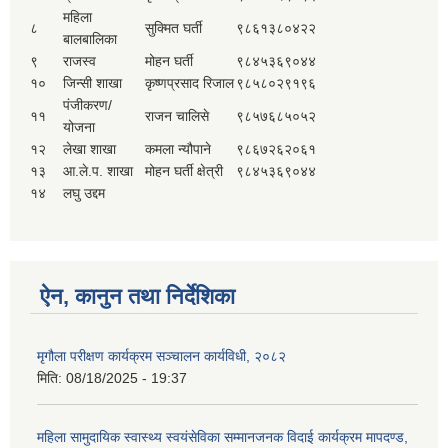
महिला
८
सुक्मित घर्ती
९८६१३८०४२२
बालबालिका
९
राजस्व
मोहन घर्ती
९८४५३६९०४४
१०
जिन्सी शाखा
कृष्णप्रसाद रिजाल
९८५८०२९१९६
पंजीकरण/
११
राजन चालिसे
९८५७६८५०५२
योजना
१२
लेखा शाखा
कमला न्यौपाने
९८६७२६२०६१
१३
आ.ले.प. शाखा
मोहन घर्ती क्षेत्री
९८४५३६९०४४
१४
लघु उद्दम
ऐन, कानुन तथा निर्देशिका
मृगौला परीक्षण कार्यक्रम सञ्चालन कार्यविधी, २०८२
मिति:
08/18/2025 - 19:37
महिला सामुदायिक स्वास्थ्य स्वयंसेविका सम्मानजनक विदाई कार्यक्रम मापदण्ड,