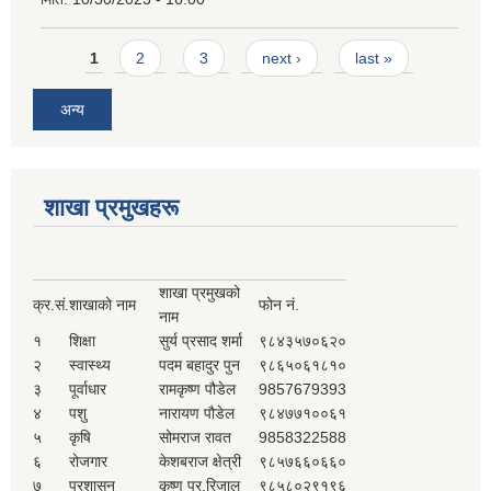
Pages
1
2
3
next ›
last »
अन्य
शाखा प्रमुखहरू
शाखा प्रमुखको
क्र.सं.
शाखाको नाम
फोन नं.
नाम
१
शिक्षा
सुर्य प्रसाद शर्मा
९८४३५७०६२०
२
स्वास्थ्य
पदम बहादुर पुन
९८६५०६१८१०
३
पूर्वाधार
रामकृष्ण पौडेल
9857679393
४
पशु
नारायण पौडेल
९८४७७१००६१
५
कृषि
सोमराज रावत
9858322588
६
रोजगार
केशबराज क्षेत्री
९८५७६६०६६०
७
प्रशासन
कृष्ण प्र.रिजाल
९८५८०२९१९६