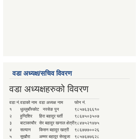
वडा अध्यक्ष/सचिव विवरण
वडा अध्यक्षहरुको विवरण
वडा नं.
वडाको नाम
वडा अध्यक्ष नाम
फोन नं.
१
धुल्लुबाँस्कोट
नरसेङ पुन
९८५७६३६६१०
२
हुग्दिशिर
हिरा बहादुर घर्ती
९८६७५०३५०७
३
बाटाकाचौर
सेर बहादुर खनाल क्षेत्री
९८४७५२१४७५
४
सल्यान
किसन बहादुर खत्री
९८६७७७००२६
५
सुखौरा
अम्मर बहादुर सेरबुजा
९८५७६७७६२८