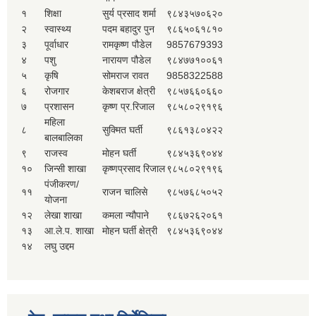
१
शिक्षा
सुर्य प्रसाद शर्मा
९८४३५७०६२०
२
स्वास्थ्य
पदम बहादुर पुन
९८६५०६१८१०
३
पूर्वाधार
रामकृष्ण पौडेल
9857679393
४
पशु
नारायण पौडेल
९८४७७१००६१
५
कृषि
सोमराज रावत
9858322588
६
रोजगार
केशबराज क्षेत्री
९८५७६६०६६०
७
प्रशासन
कृष्ण प्र.रिजाल
९८५८०२९१९६
महिला
८
सुक्मित घर्ती
९८६१३८०४२२
बालबालिका
९
राजस्व
मोहन घर्ती
९८४५३६९०४४
१०
जिन्सी शाखा
कृष्णप्रसाद रिजाल
९८५८०२९१९६
पंजीकरण/
११
राजन चालिसे
९८५७६८५०५२
योजना
१२
लेखा शाखा
कमला न्यौपाने
९८६७२६२०६१
१३
आ.ले.प. शाखा
मोहन घर्ती क्षेत्री
९८४५३६९०४४
१४
लघु उद्दम