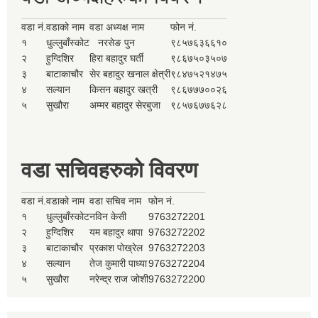
वडा नं.
वडाको नाम
वडा अध्यक्ष नाम
फोन नं.
१
धुल्लुबाँस्कोट
नरसेङ पुन
९८५७६३६६१०
२
हुग्दिशिर
हिरा बहादुर घर्ती
९८६७५०३५०७
३
बाटाकाचौर
सेर बहादुर खनाल क्षेत्री
९८४७५२१४७५
४
सल्यान
किसन बहादुर खत्री
९८६७७७००२६
५
सुखौरा
अम्मर बहादुर सेरबुजा
९८५७६७७६२८
वडा सचिवहरुको विवरण
वडा नं.
वडाको नाम
वडा सचिव नाम
फोन नं.
१
धुल्लुबाँस्कोट
नविन केसी
9763272201
२
हुग्दिशिर
यम बहादुर थापा
9763272202
३
बाटाकाचौर
प्रकाश पोख्रेल
9763272203
४
सल्यान
तेज कुमारी पाध्या
9763272204
५
सुखौरा
नरेन्द्र राज जोशी
9763272200