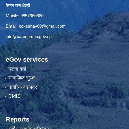
केशब राज क्षेत्री
Mobile: 9857660660
Email:
kckeshav00@gmail.com
info@barengmun.gov.np
eGov services
घटना दर्ता
सामाजिक सुरक्षा
नागरिक वडापत्र
CMIS
Reports