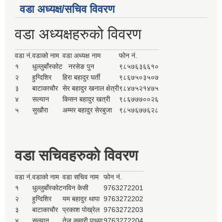
वडा अध्यक्ष/सचिव विवरण
वडा अध्यक्षहरुको विवरण
वडा नं.
वडाको नाम
वडा अध्यक्ष नाम
फोन नं.
१
धुल्लुबाँस्कोट
नरसेङ पुन
९८५७६३६६१०
२
हुग्दिशिर
हिरा बहादुर घर्ती
९८६७५०३५०७
३
बाटाकाचौर
सेर बहादुर खनाल क्षेत्री
९८४७५२१४७५
४
सल्यान
किसन बहादुर खत्री
९८६७७७००२६
५
सुखौरा
अम्मर बहादुर सेरबुजा
९८५७६७७६२८
वडा सचिवहरुको विवरण
वडा नं.
वडाको नाम
वडा सचिव नाम
फोन नं.
१
धुल्लुबाँस्कोट
नविन केसी
9763272201
२
हुग्दिशिर
यम बहादुर थापा
9763272202
३
बाटाकाचौर
प्रकाश पोख्रेल
9763272203
४
सल्यान
तेज कुमारी पाध्या
9763272204