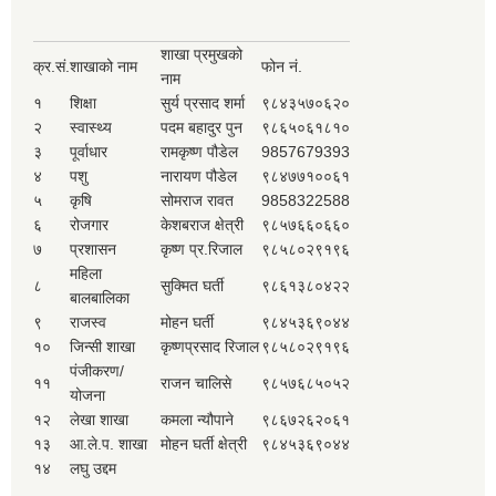
शाखा प्रमुखको
क्र.सं.
शाखाको नाम
फोन नं.
नाम
१
शिक्षा
सुर्य प्रसाद शर्मा
९८४३५७०६२०
२
स्वास्थ्य
पदम बहादुर पुन
९८६५०६१८१०
३
पूर्वाधार
रामकृष्ण पौडेल
9857679393
४
पशु
नारायण पौडेल
९८४७७१००६१
५
कृषि
सोमराज रावत
9858322588
६
रोजगार
केशबराज क्षेत्री
९८५७६६०६६०
७
प्रशासन
कृष्ण प्र.रिजाल
९८५८०२९१९६
महिला
८
सुक्मित घर्ती
९८६१३८०४२२
बालबालिका
९
राजस्व
मोहन घर्ती
९८४५३६९०४४
१०
जिन्सी शाखा
कृष्णप्रसाद रिजाल
९८५८०२९१९६
पंजीकरण/
११
राजन चालिसे
९८५७६८५०५२
योजना
१२
लेखा शाखा
कमला न्यौपाने
९८६७२६२०६१
१३
आ.ले.प. शाखा
मोहन घर्ती क्षेत्री
९८४५३६९०४४
१४
लघु उद्दम