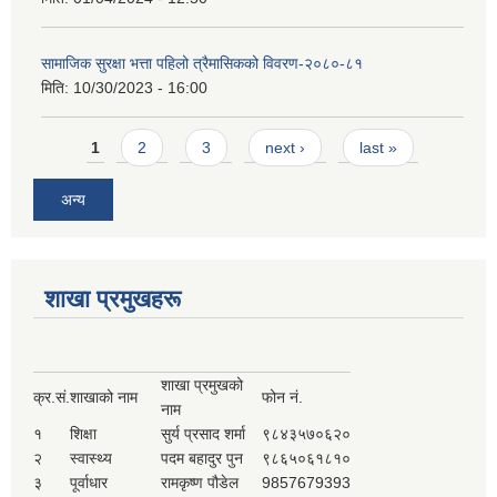
सामाजिक सुरक्षा भत्ता पहिलो त्रैमासिकको विवरण-२०८०-८१
मिति:
10/30/2023 - 16:00
Pages
1
2
3
next ›
last »
अन्य
शाखा प्रमुखहरू
शाखा प्रमुखको
क्र.सं.
शाखाको नाम
फोन नं.
नाम
१
शिक्षा
सुर्य प्रसाद शर्मा
९८४३५७०६२०
२
स्वास्थ्य
पदम बहादुर पुन
९८६५०६१८१०
३
पूर्वाधार
रामकृष्ण पौडेल
9857679393