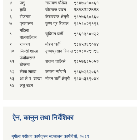
४
पशु
नारायण पौडेल
९८४७७१००६१
५
कृषि
सोमराज रावत
9858322588
६
रोजगार
केशबराज क्षेत्री
९८५७६६०६६०
७
प्रशासन
कृष्ण प्र.रिजाल
९८५८०२९१९६
महिला
८
सुक्मित घर्ती
९८६१३८०४२२
बालबालिका
९
राजस्व
मोहन घर्ती
९८४५३६९०४४
१०
जिन्सी शाखा
कृष्णप्रसाद रिजाल
९८५८०२९१९६
पंजीकरण/
११
राजन चालिसे
९८५७६८५०५२
योजना
१२
लेखा शाखा
कमला न्यौपाने
९८६७२६२०६१
१३
आ.ले.प. शाखा
मोहन घर्ती क्षेत्री
९८४५३६९०४४
१४
लघु उद्दम
ऐन, कानुन तथा निर्देशिका
मृगौला परीक्षण कार्यक्रम सञ्चालन कार्यविधी, २०८२