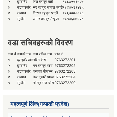
२
हुग्दिशिर
हिरा बहादुर घर्ती
९८६७५०३५०७
३
बाटाकाचौर
सेर बहादुर खनाल क्षेत्री
९८४७५२१४७५
४
सल्यान
किसन बहादुर खत्री
९८६७७७००२६
५
सुखौरा
अम्मर बहादुर सेरबुजा
९८५७६७७६२८
वडा सचिवहरुको विवरण
वडा नं.
वडाको नाम
वडा सचिव नाम
फोन नं.
१
धुल्लुबाँस्कोट
नविन केसी
9763272201
२
हुग्दिशिर
यम बहादुर थापा
9763272202
३
बाटाकाचौर
प्रकाश पोख्रेल
9763272203
४
सल्यान
तेज कुमारी पाध्या
9763272204
५
सुखौरा
नरेन्द्र राज जोशी
9763272200
महत्वपूर्ण लिंक(गण्डकी प्रदेश)