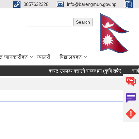
9857632328
info@barengmun.gov.np
Search form
Search
त जानकारीहरु
ग्यालरी
बिद्यालयहरु
दररेट उपलब्ध गराउने सम्बन्धमा (कृषि तर्फ)
सार्वजनिक सु