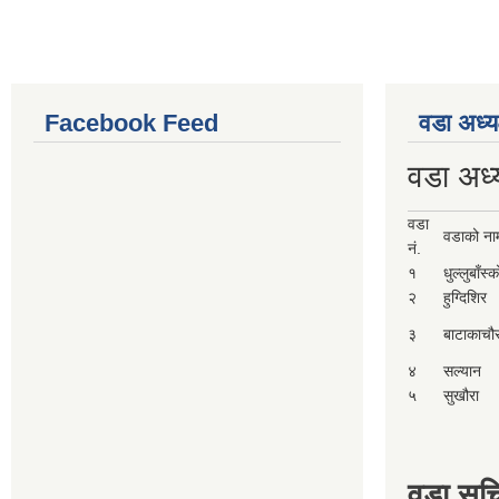
Facebook Feed
वडा अध्य
वडा अध्
वडा
वडाको ना
नं.
१
धुल्लुबाँस्
२
हुग्दिशिर
३
बाटाकाचौ
४
सल्यान
५
सुखौरा
वडा सच