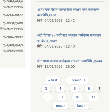
९८५७६६०६६०
९८५८०२९१९६
अभिभावक विहीन बालबालिका संरक्षण कोष सञ्चालन
९८६१३८०४२२
कार्यविधि,२०७९
मिति:
04/09/2023 - 12:42
९८४५३६९०४४
ाल
९८५८०२९१९६
अटो रिक्सा ७५ प्रतिशत अनुदान कार्यक्रम सञ्चालन
९८५७६८५०५२
प्रक्रिया,२०७९
९८६७२६२०६१
मिति:
04/09/2023 - 12:40
९८४५३६९०४४
लैना पाडा संरक्षण कार्यक्रम संचालन कार्यविधि ,२०७७
मिति:
12/06/2022 - 15:00
Pages
« first
‹ previous
…
3
4
5
6
7
8
9
10
11
next ›
last »