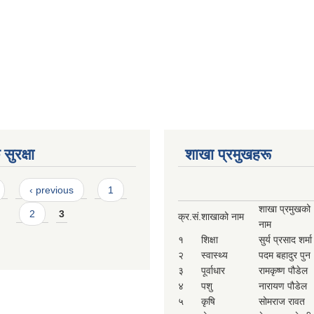
सुरक्षा
शाखा प्रमुखहरू
‹ previous
1
शाखा प्रमुखको
2
3
क्र.सं.
शाखाको नाम
नाम
१
शिक्षा
सुर्य प्रसाद शर्मा
२
स्वास्थ्य
पदम बहादुर पुन
३
पूर्वाधार
रामकृष्ण पौडेल
४
पशु
नारायण पौडेल
५
कृषि
सोमराज रावत