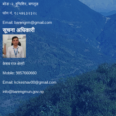
बरेङ -२, हुग्दिशिर, बागलुङ
फोन नं. ९८५७६३२३२८
Email:
barengrm@gmail.com
सूचना अधिकारी
केशब राज क्षेत्री
Mobile: 9857660660
Email:
kckeshav00@gmail.com
info@barengmun.gov.np