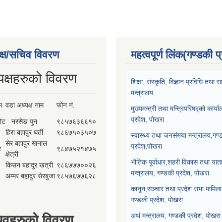
क्ष/सचिव विवरण
महत्वपूर्ण लिंक(गण्डकी प
यक्षहरुको विवरण
शिक्षा, संस्कृति, विज्ञान प्रविधि तथ
मन्त्रालय
म
वडा अध्यक्ष नाम
फोन नं.
मुख्यमन्त्री तथा मन्त्रिपरिषद्को कार्य
प्रदेश, पोखरा
कोट
नरसेङ पुन
९८५७६३६६१०
हिरा बहादुर घर्ती
९८६७५०३५०७
स्वास्थ्य तथा जनसंख्या मन्त्रालय,गण्
सेर बहादुर खनाल
प्रदेश,पोखरा
र
९८४७५२१४७५
क्षेत्री
भौतिक पूर्वाधार,शहरी विकास तथा याता
किसन बहादुर खत्री
९८६७७७००२६
मन्त्रालय, गण्डकी प्रदेश, पोखरा
अम्मर बहादुर सेरबुजा
९८५७६७७६२८
कानून,सञ्चार तथा प्रदेश सभा मामिला 
गण्डकी प्रदेश, पोखरा
अर्थ मन्त्रालय, गण्डकी प्रदेश, पोखरा
िवहरुको विवरण