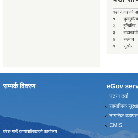
वडा नं.
वडाको न
१
धुल्लुबाँस
२
हुग्दिशिर
३
बाटाकाचौ
४
सल्यान
५
सुखौरा
सम्पर्क विवरण
eGov serv
घटना दर्ता
सामाजिक सुरक्ष
नागरिक वडापत्
CMIS
वरेङ गाउँ कार्यापालिकाको कार्यालय