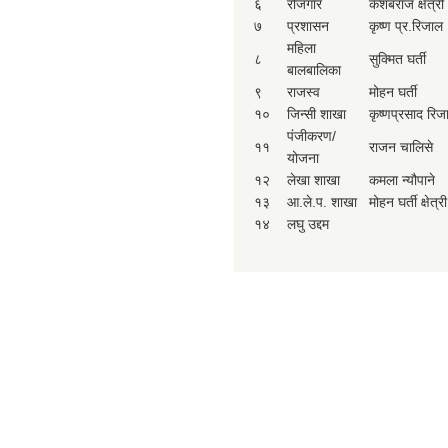
६
रोजगार
केशबराज क्षेत्री
७
प्रशासन
कृष्ण प्र.रिजाल
महिला
८
सुक्मित घर्ती
बालबालिका
९
राजस्व
मोहन घर्ती
१०
जिन्सी शाखा
कृष्णप्रसाद रिज
पंजीकरण/
११
राजन चालिसे
योजना
१२
लेखा शाखा
कमला न्यौपाने
१३
आ.ले.प. शाखा
मोहन घर्ती क्षेत्री
१४
लघु उद्दम