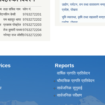
उद्योग, पर्यटन, वन तथा वातावरण मन्त
ाम
वडा सचिव नाम
फोन नं.
प्रदेश, पोखरा
्कोट
नविन केसी
9763272201
भुमि व्यवस्था, कृषि तथा सहकारी मन्त्
यम बहादुर थापा
9763272202
प्रदेश, पोखरा
र
प्रकाश पोख्रेल
9763272203
तेज कुमारी पाध्या
9763272204
प्रदेश नीति योजना आयोग, गण्डकी प्र
नरेन्द्र राज जोशी
9763272200
प्रदेश सभा, गण्डकी प्रदेश, पोखरा
मुख्यन्यायाधिवक्ताको कार्यालय, गण्डक
ices
Reports
वार्षिक प्रगति प्रतिवेदन
ा
चौमासिक प्रगति प्रतिवेदन
र
सार्वजनिक सुनुवाई
सार्वजनिक परीक्षण