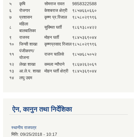
५
कृषि
सोमराज रावत
9858322588
६
रोजगार
केशबराज क्षेत्री
९८५७६६०६६०
७
प्रशासन
कृष्ण प्र.रिजाल
९८५८०२९१९६
महिला
८
सुक्मित घर्ती
९८६१३८०४२२
बालबालिका
९
राजस्व
मोहन घर्ती
९८४५३६९०४४
१०
जिन्सी शाखा
कृष्णप्रसाद रिजाल
९८५८०२९१९६
पंजीकरण/
११
राजन चालिसे
९८५७६८५०५२
योजना
१२
लेखा शाखा
कमला न्यौपाने
९८६७२६२०६१
१३
आ.ले.प. शाखा
मोहन घर्ती क्षेत्री
९८४५३६९०४४
१४
लघु उद्दम
ऐन, कानुन तथा निर्देशिका
स्थानीय राजपत्र
मिति:
09/25/2018 - 10:17