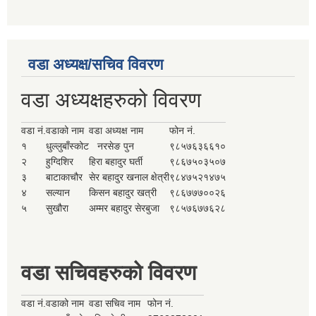
वडा अध्यक्ष/सचिव विवरण
वडा अध्यक्षहरुको विवरण
वडा नं.
वडाको नाम
वडा अध्यक्ष नाम
फोन नं.
१
धुल्लुबाँस्कोट
नरसेङ पुन
९८५७६३६६१०
२
हुग्दिशिर
हिरा बहादुर घर्ती
९८६७५०३५०७
३
बाटाकाचौर
सेर बहादुर खनाल क्षेत्री
९८४७५२१४७५
४
सल्यान
किसन बहादुर खत्री
९८६७७७००२६
५
सुखौरा
अम्मर बहादुर सेरबुजा
९८५७६७७६२८
वडा सचिवहरुको विवरण
वडा नं.
वडाको नाम
वडा सचिव नाम
फोन नं.