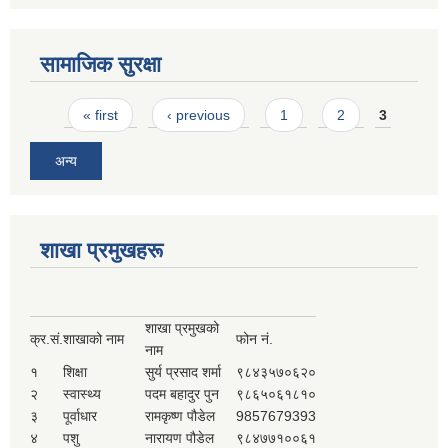
सामाजिक सुरक्षा
Pages
« first
‹ previous
1
2
3
अन्य
शाखा प्रमुखहरू
शाखा प्रमुखको
क्र.सं.
शाखाको नाम
फोन नं.
नाम
१
शिक्षा
सुर्य प्रसाद शर्मा
९८४३५७०६२०
२
स्वास्थ्य
पदम बहादुर पुन
९८६५०६१८१०
३
पूर्वाधार
रामकृष्ण पौडेल
9857679393
४
पशु
नारायण पौडेल
९८४७७१००६१