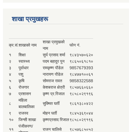
शाखा प्रमुखहरू
शाखा प्रमुखको
क्र.सं.
शाखाको नाम
फोन नं.
नाम
१
शिक्षा
सुर्य प्रसाद शर्मा
९८४३५७०६२०
२
स्वास्थ्य
पदम बहादुर पुन
९८६५०६१८१०
३
पूर्वाधार
रामकृष्ण पौडेल
9857679393
४
पशु
नारायण पौडेल
९८४७७१००६१
५
कृषि
सोमराज रावत
9858322588
६
रोजगार
केशबराज क्षेत्री
९८५७६६०६६०
७
प्रशासन
कृष्ण प्र.रिजाल
९८५८०२९१९६
महिला
८
सुक्मित घर्ती
९८६१३८०४२२
बालबालिका
९
राजस्व
मोहन घर्ती
९८४५३६९०४४
१०
जिन्सी शाखा
कृष्णप्रसाद रिजाल
९८५८०२९१९६
पंजीकरण/
११
राजन चालिसे
९८५७६८५०५२