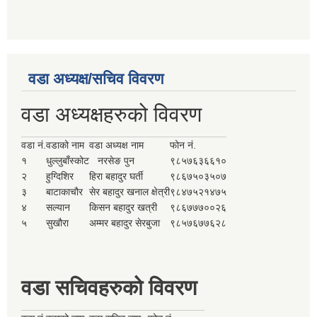
वडा अध्यक्ष/सचिव विवरण
वडा अध्यक्षहरुको विवरण
वडा नं.
वडाको नाम
वडा अध्यक्ष नाम
फोन नं.
१
धुल्लुबाँस्कोट
नरसेङ पुन
९८५७६३६६१०
२
हुग्दिशिर
हिरा बहादुर घर्ती
९८६७५०३५०७
३
बाटाकाचौर
सेर बहादुर खनाल क्षेत्री
९८४७५२१४७५
४
सल्यान
किसन बहादुर खत्री
९८६७७७००२६
५
सुखौरा
अम्मर बहादुर सेरबुजा
९८५७६७७६२८
वडा सचिवहरुको विवरण