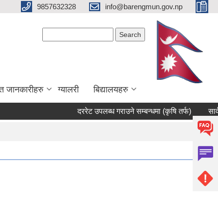
9857632328
info@barengmun.gov.np
Search form
Search
त जानकारीहरु
ग्यालरी
बिद्यालयहरु
दररेट उपलब्ध गराउने सम्बन्धमा (कृषि तर्फ)
सार्वजनिक स