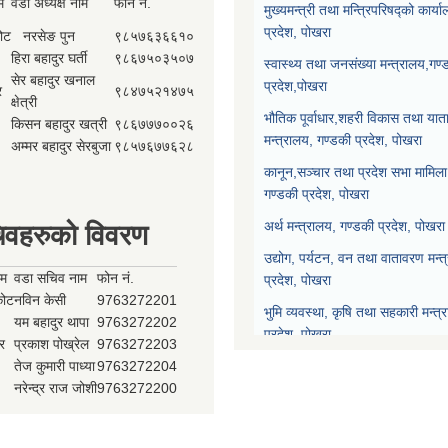
म
वडा अध्यक्ष नाम
फोन नं.
मुख्यमन्त्री तथा मन्त्रिपरिषद्को कार्य
प्रदेश, पोखरा
कोट
नरसेङ पुन
९८५७६३६६१०
हिरा बहादुर घर्ती
९८६७५०३५०७
स्वास्थ्य तथा जनसंख्या मन्त्रालय,गण्
सेर बहादुर खनाल
प्रदेश,पोखरा
र
९८४७५२१४७५
क्षेत्री
भौतिक पूर्वाधार,शहरी विकास तथा याता
किसन बहादुर खत्री
९८६७७७००२६
मन्त्रालय, गण्डकी प्रदेश, पोखरा
अम्मर बहादुर सेरबुजा
९८५७६७७६२८
कानून,सञ्चार तथा प्रदेश सभा मामिला 
गण्डकी प्रदेश, पोखरा
अर्थ मन्त्रालय, गण्डकी प्रदेश, पोखरा
िवहरुको विवरण
उद्योग, पर्यटन, वन तथा वातावरण मन्त
ाम
वडा सचिव नाम
फोन नं.
प्रदेश, पोखरा
्कोट
नविन केसी
9763272201
भुमि व्यवस्था, कृषि तथा सहकारी मन्त्
यम बहादुर थापा
9763272202
प्रदेश, पोखरा
र
प्रकाश पोख्रेल
9763272203
तेज कुमारी पाध्या
9763272204
प्रदेश नीति योजना आयोग, गण्डकी प्र
नरेन्द्र राज जोशी
9763272200
प्रदेश सभा, गण्डकी प्रदेश, पोखरा
मुख्यन्यायाधिवक्ताको कार्यालय, गण्डक