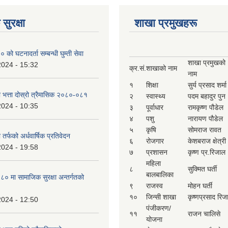
सुरक्षा
शाखा प्रमुखहरू
ो घटनादर्ता सम्बन्धी घुम्ती सेवा
शाखा प्रमुखको
2024 - 15:32
क्र.सं.
शाखाको नाम
नाम
१
शिक्षा
सुर्य प्रसाद शर्मा
ा भत्ता दोस्रो त्रैमासिक २०८०-०८१
२
स्वास्थ्य
पदम बहादुर पुन
2024 - 10:35
३
पूर्वाधार
रामकृष्ण पौडेल
४
पशु
नारायण पौडेल
५
कृषि
सोमराज रावत
 तर्फको अर्धवार्षिक प्रतिवेदन
६
रोजगार
केशबराज क्षेत्री
2024 - 19:58
७
प्रशासन
कृष्ण प्र.रिजाल
महिला
८
सुक्मित घर्ती
बालबालिका
 मा सामाजिक सुरक्षा अन्तर्गतको
९
राजस्व
मोहन घर्ती
१०
जिन्सी शाखा
कृष्णप्रसाद रिज
2024 - 12:50
पंजीकरण/
११
राजन चालिसे
योजना