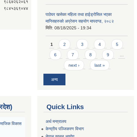
९८६७२६२०६१
९८४५३६९०४४
पाठेघर खसेका महिला तथा हाईड्रोसिल भएका
मानिसहरुको अप्रेसन सहयोग मापदण्ड, २०८२
मिति:
08/18/2025 - 19:34
Pages
1
2
3
4
5
6
7
8
9
…
next ›
last »
अन्य
्रदेश)
Quick Links
अर्थ मन्त्रालय
ा सामाजिक विकास
केन्द्रीय पञ्जिकरण विभाग
नेपाल कानुन आयोग