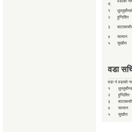
वडाको ना
नं.
१
धुल्लुबाँस्
२
हुग्दिशिर
३
बाटाकाचौ
४
सल्यान
५
सुखौरा
वडा सच
वडा नं.
वडाको न
१
धुल्लुबाँस
२
हुग्दिशिर
३
बाटाकाचौ
४
सल्यान
५
सुखौरा