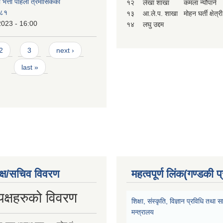
ा भत्ता पहिलो त्रैमासिकको
१२
लेखा शाखा
कमला न्यौपाने
-८१
१३
आ.ले.प. शाखा
मोहन घर्ती क्षेत्री
2023 - 16:00
१४
लघु उद्दम
2
3
next ›
last »
क्ष/सचिव विवरण
महत्वपूर्ण लिंक(गण्डकी प
यक्षहरुको विवरण
शिक्षा, संस्कृति, विज्ञान प्रविधि तथ
मन्त्रालय