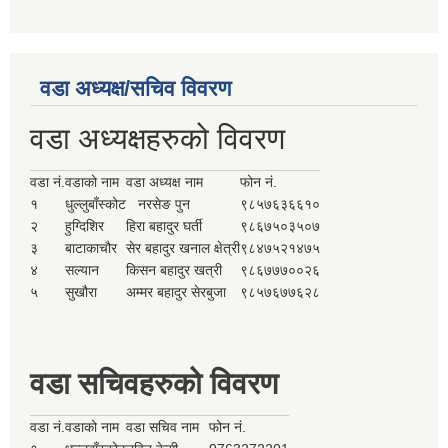
वडा अध्यक्ष/सचिव विवरण
वडा अध्यक्षहरुको विवरण
वडा नं.
वडाको नाम
वडा अध्यक्ष नाम
फोन नं.
१
धुल्लुबाँस्कोट
नरसेङ पुन
९८५७६३६६१०
२
हुग्दिशिर
हिरा बहादुर घर्ती
९८६७५०३५०७
३
बाटाकाचौर
सेर बहादुर खनाल क्षेत्री
९८४७५२१४७५
४
सल्यान
किसन बहादुर खत्री
९८६७७७००२६
५
सुखौरा
अम्मर बहादुर सेरबुजा
९८५७६७७६२८
वडा सचिवहरुको विवरण
वडा नं.
वडाको नाम
वडा सचिव नाम
फोन नं.