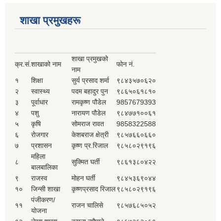
शाखा प्रमुखहरू
शाखा प्रमुखको
क्र.सं.
शाखाको नाम
फोन नं.
नाम
१
शिक्षा
सुर्य प्रसाद शर्मा
९८४३५७०६२०
२
स्वास्थ्य
पदम बहादुर पुन
९८६५०६१८१०
३
पूर्वाधार
रामकृष्ण पौडेल
9857679393
४
पशु
नारायण पौडेल
९८४७७१००६१
५
कृषि
सोमराज रावत
9858322588
६
रोजगार
केशबराज क्षेत्री
९८५७६६०६६०
७
प्रशासन
कृष्ण प्र.रिजाल
९८५८०२९१९६
महिला
८
सुक्मित घर्ती
९८६१३८०४२२
बालबालिका
९
राजस्व
मोहन घर्ती
९८४५३६९०४४
१०
जिन्सी शाखा
कृष्णप्रसाद रिजाल
९८५८०२९१९६
पंजीकरण/
११
राजन चालिसे
९८५७६८५०५२
योजना