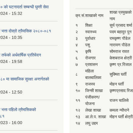
ो घटनादर्ता सम्बन्धी घुम्ती सेवा
शाखा प्रमुखको
2024 - 15:32
क्र.सं.
शाखाको नाम
नाम
१
शिक्षा
सुर्य प्रसाद शर्मा
ा भत्ता दोस्रो त्रैमासिक २०८०-०८१
२
स्वास्थ्य
पदम बहादुर पुन
2024 - 10:35
३
पूर्वाधार
रामकृष्ण पौडेल
४
पशु
नारायण पौडेल
५
कृषि
सोमराज रावत
 तर्फको अर्धवार्षिक प्रतिवेदन
६
रोजगार
केशबराज क्षेत्री
2024 - 19:58
७
प्रशासन
कृष्ण प्र.रिजाल
महिला
८
सुक्मित घर्ती
बालबालिका
 मा सामाजिक सुरक्षा अन्तर्गतको
९
राजस्व
मोहन घर्ती
१०
जिन्सी शाखा
कृष्णप्रसाद रिज
2024 - 12:50
पंजीकरण/
११
राजन चालिसे
योजना
ा भत्ता पहिलो त्रैमासिकको
१२
लेखा शाखा
कमला न्यौपाने
-८१
१३
आ.ले.प. शाखा
मोहन घर्ती क्षेत्री
2023 - 16:00
१४
लघु उद्दम