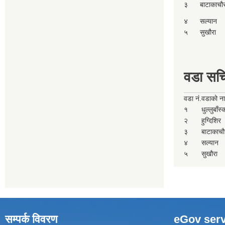
३
बाटाकाचौ
४
सल्यान
५
सुखौरा
वडा सच
वडा नं.
वडाको न
१
धुल्लुबाँस
२
हुग्दिशिर
३
बाटाकाचौ
४
सल्यान
५
सुखौरा
सम्पर्क विवरण
eGov serv