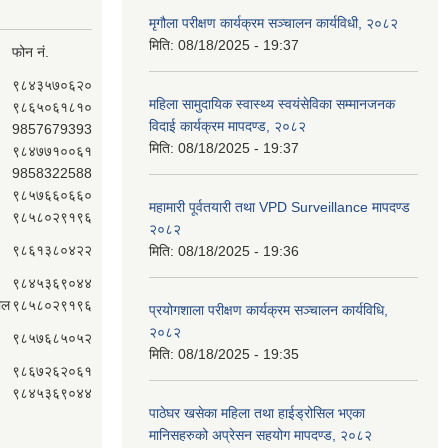
मृगौला परीक्षण कार्यक्रम सञ्चालन कार्यविधी, २०८२
मिति:
08/18/2025 - 19:37
फोन नं.
९८४३५७०६२०
महिला सामुदायिक स्वास्थ्य स्वयंसेविका सम्मानजनक
९८६५०६१८१०
विदाई कार्यक्रम मापदण्ड, २०८२
9857679393
मिति:
08/18/2025 - 19:37
९८४७७१००६१
9858322588
९८५७६६०६६०
महामारी पूर्वतयारी तथा VPD Surveillance मापदण्ड
९८५८०२९१९६
२०८२
९८६१३८०४२२
मिति:
08/18/2025 - 19:36
९८४५३६९०४४
ाल
९८५८०२९१९६
प्रयोगशाला परीक्षण कार्यक्रम सञ्चालन कार्यविधि,
२०८२
९८५७६८५०५२
मिति:
08/18/2025 - 19:35
९८६७२६२०६१
९८४५३६९०४४
पाठेघर खसेका महिला तथा हाईड्रोसिल भएका
मानिसहरुको अप्रेसन सहयोग मापदण्ड, २०८२