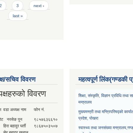
2
3
next ›
last »
क्ष/सचिव विवरण
महत्वपूर्ण लिंक(गण्डकी प
यक्षहरुको विवरण
शिक्षा, संस्कृति, विज्ञान प्रविधि तथ
मन्त्रालय
म
वडा अध्यक्ष नाम
फोन नं.
मुख्यमन्त्री तथा मन्त्रिपरिषद्को कार्य
प्रदेश, पोखरा
कोट
नरसेङ पुन
९८५७६३६६१०
हिरा बहादुर घर्ती
९८६७५०३५०७
स्वास्थ्य तथा जनसंख्या मन्त्रालय,गण्
सेर बहादुर खनाल