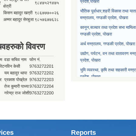
प्रदेश,पोखरा
र
९८४७५२१४७५
क्षेत्री
भौतिक पूर्वाधार,शहरी विकास तथा याता
किसन बहादुर खत्री
९८६७७७००२६
मन्त्रालय, गण्डकी प्रदेश, पोखरा
अम्मर बहादुर सेरबुजा
९८५७६७७६२८
कानून,सञ्चार तथा प्रदेश सभा मामिला 
गण्डकी प्रदेश, पोखरा
अर्थ मन्त्रालय, गण्डकी प्रदेश, पोखरा
िवहरुको विवरण
उद्योग, पर्यटन, वन तथा वातावरण मन्त
ाम
वडा सचिव नाम
फोन नं.
प्रदेश, पोखरा
्कोट
नविन केसी
9763272201
भुमि व्यवस्था, कृषि तथा सहकारी मन्त्
यम बहादुर थापा
9763272202
प्रदेश, पोखरा
र
प्रकाश पोख्रेल
9763272203
तेज कुमारी पाध्या
9763272204
प्रदेश नीति योजना आयोग, गण्डकी प्र
नरेन्द्र राज जोशी
9763272200
प्रदेश सभा, गण्डकी प्रदेश, पोखरा
मुख्यन्यायाधिवक्ताको कार्यालय, गण्डक
ices
Reports