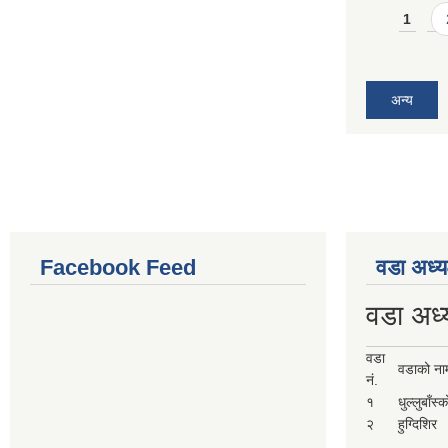
Pages
1
अन्य
Facebook Feed
वडा अध्य
वडा अध्
वडा
वडाको ना
नं.
१
धुल्लुबाँस्
२
हुग्दिशिर