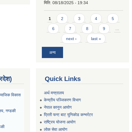
मिति:
08/18/2025 - 19:34
Pages
1
2
3
4
5
6
7
8
9
…
next ›
last »
अन्य
्रदेश)
Quick Links
अर्थ मन्त्रालय
ा सामाजिक विकास
केन्द्रीय पञ्जिकरण विभाग
नेपाल कानुन आयोग
ालय, गण्डकी
प्रिती फन्ट बाट युनिकोड कन्भर्रटर
राष्ट्रिय योजना आयोग
डकी
लोक सेवा आयोग