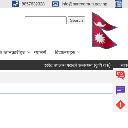
9857632328
info@barengmun.gov.np
Search form
Search
त जानकारीहरु
ग्यालरी
बिद्यालयहरु
दररेट उपलब्ध गराउने सम्बन्धमा (कृषि तर्फ)
सार्वजनिक स