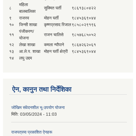
महिला
८
सुक्मित घर्ती
९८६१३८०४२२
बालबालिका
९
राजस्व
मोहन घर्ती
९८४५३६९०४४
१०
जिन्सी शाखा
कृष्णप्रसाद रिजाल
९८५८०२९१९६
पंजीकरण/
११
राजन चालिसे
९८५७६८५०५२
योजना
१२
लेखा शाखा
कमला न्यौपाने
९८६७२६२०६१
१३
आ.ले.प. शाखा
मोहन घर्ती क्षेत्री
९८४५३६९०४४
१४
लघु उद्दम
ऐन, कानुन तथा निर्देशिका
जोखिम संवेदनशील भू-उपयोग योजना
मिति:
03/05/2024 - 11:03
राजपत्रमा प्रकाशित ऐनहरू