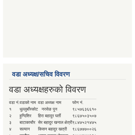
वडा अध्यक्ष/सचिव विवरण
वडा अध्यक्षहरुको विवरण
वडा नं.
वडाको नाम
वडा अध्यक्ष नाम
फोन नं.
१
धुल्लुबाँस्कोट
नरसेङ पुन
९८५७६३६६१०
२
हुग्दिशिर
हिरा बहादुर घर्ती
९८६७५०३५०७
३
बाटाकाचौर
सेर बहादुर खनाल क्षेत्री
९८४७५२१४७५
४
सल्यान
किसन बहादुर खत्री
९८६७७७००२६