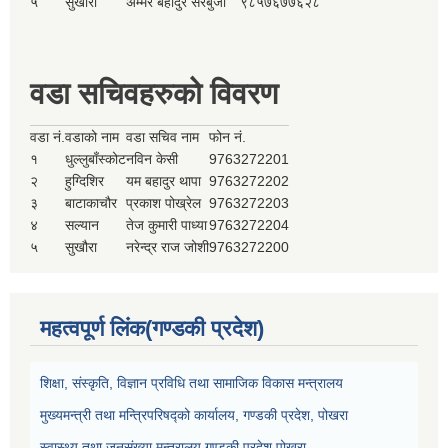
५
सुखौरा
अम्मर बहादुर सेरबुजा
९८५७६७७६२८
वडा सचिवहरुको विवरण
वडा नं.
वडाको नाम
वडा सचिव नाम
फोन नं.
१
धुल्लुबाँस्कोट
नविन केसी
9763272201
२
हुग्दिशिर
यम बहादुर थापा
9763272202
३
बाटाकाचौर
प्रकाश पोख्रेल
9763272203
४
सल्यान
तेज कुमारी पाध्या
9763272204
५
सुखौरा
नरेन्द्र राज जोशी
9763272200
महत्वपूर्ण लिंक(गण्डकी प्रदेश)
शिक्षा, संस्कृति, विज्ञान प्रविधि तथा सामाजिक विकास मन्त्रालय
मुख्यमन्त्री तथा मन्त्रिपरिषद्को कार्यालय, गण्डकी प्रदेश, पोखरा
स्वास्थ्य तथा जनसंख्या मन्त्रालय,गण्डकी प्रदेश,पोखरा