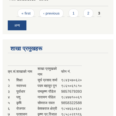
Pages
« first
‹ previous
1
2
3
अन्य
शाखा प्रमुखहरू
शाखा प्रमुखको
क्र.सं.
शाखाको नाम
फोन नं.
नाम
१
शिक्षा
सुर्य प्रसाद शर्मा
९८४३५७०६२०
२
स्वास्थ्य
पदम बहादुर पुन
९८६५०६१८१०
३
पूर्वाधार
रामकृष्ण पौडेल
9857679393
४
पशु
नारायण पौडेल
९८४७७१००६१
५
कृषि
सोमराज रावत
9858322588
६
रोजगार
केशबराज क्षेत्री
९८५७६६०६६०
७
प्रशासन
कृष्ण प्र.रिजाल
९८५८०२९१९६