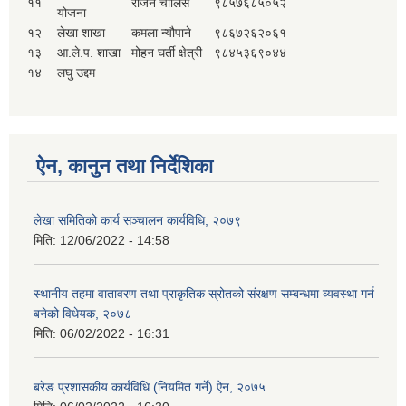
११
राजन चालिसे
९८५७६८५०५२
योजना
१२
लेखा शाखा
कमला न्यौपाने
९८६७२६२०६१
१३
आ.ले.प. शाखा
मोहन घर्ती क्षेत्री
९८४५३६९०४४
१४
लघु उद्दम
ऐन, कानुन तथा निर्देशिका
लेखा समितिको कार्य सञ्चालन कार्यविधि, २०७९
मिति:
12/06/2022 - 14:58
स्थानीय तहमा वातावरण तथा प्राकृतिक स्रोतको संरक्षण सम्बन्धमा व्यवस्था गर्न
बनेको विधेयक, २०७८
मिति:
06/02/2022 - 16:31
बरेङ प्रशासकीय कार्यविधि (नियमित गर्ने) ऐन, २०७५