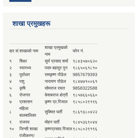
शाखा प्रमुखहरू
शाखा प्रमुखको
क्र.सं.
शाखाको नाम
फोन नं.
नाम
१
शिक्षा
सुर्य प्रसाद शर्मा
९८४३५७०६२०
२
स्वास्थ्य
पदम बहादुर पुन
९८६५०६१८१०
३
पूर्वाधार
रामकृष्ण पौडेल
9857679393
४
पशु
नारायण पौडेल
९८४७७१००६१
५
कृषि
सोमराज रावत
9858322588
६
रोजगार
केशबराज क्षेत्री
९८५७६६०६६०
७
प्रशासन
कृष्ण प्र.रिजाल
९८५८०२९१९६
महिला
८
सुक्मित घर्ती
९८६१३८०४२२
बालबालिका
९
राजस्व
मोहन घर्ती
९८४५३६९०४४
१०
जिन्सी शाखा
कृष्णप्रसाद रिजाल
९८५८०२९१९६
पंजीकरण/