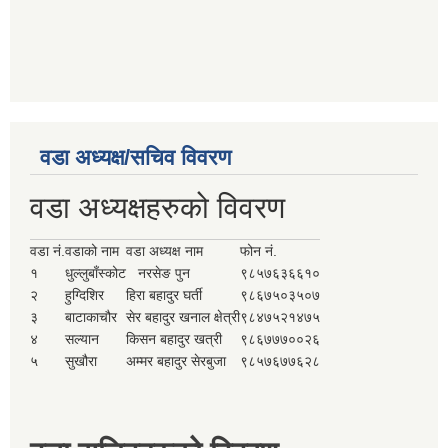
वडा अध्यक्ष/सचिव विवरण
वडा अध्यक्षहरुको विवरण
वडा नं.
वडाको नाम
वडा अध्यक्ष नाम
फोन नं.
१
धुल्लुबाँस्कोट
नरसेङ पुन
९८५७६३६६१०
२
हुग्दिशिर
हिरा बहादुर घर्ती
९८६७५०३५०७
३
बाटाकाचौर
सेर बहादुर खनाल क्षेत्री
९८४७५२१४७५
४
सल्यान
किसन बहादुर खत्री
९८६७७७००२६
५
सुखौरा
अम्मर बहादुर सेरबुजा
९८५७६७७६२८