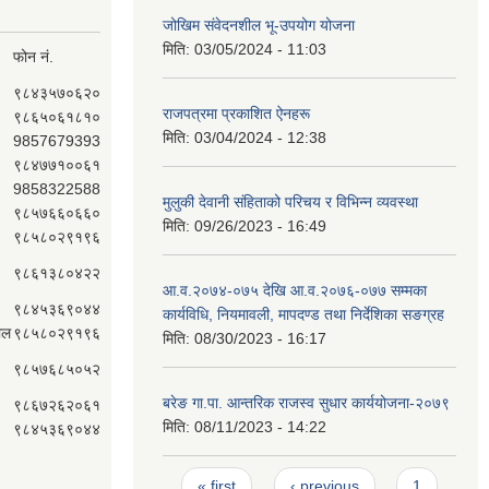
जोखिम संवेदनशील भू-उपयोग योजना
मिति:
03/05/2024 - 11:03
फोन नं.
९८४३५७०६२०
राजपत्रमा प्रकाशित ऐनहरू
९८६५०६१८१०
मिति:
03/04/2024 - 12:38
9857679393
९८४७७१००६१
9858322588
मुलुकी देवानी संहिताको परिचय र विभिन्न व्यवस्था
९८५७६६०६६०
मिति:
09/26/2023 - 16:49
९८५८०२९१९६
९८६१३८०४२२
आ.व.२०७४-०७५ देखि आ.व.२०७६-०७७ सम्मका
९८४५३६९०४४
कार्यविधि, नियमावली, मापदण्ड तथा निर्देशिका सङग्रह
ाल
९८५८०२९१९६
मिति:
08/30/2023 - 16:17
९८५७६८५०५२
बरेङ गा.पा. आन्तरिक राजस्व सुधार कार्ययोजना-२०७९
९८६७२६२०६१
मिति:
08/11/2023 - 14:22
९८४५३६९०४४
Pages
« first
‹ previous
1