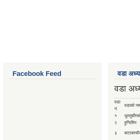
Facebook Feed
वडा अध्य
वडा अध्
वडा
वडाको ना
नं.
१
धुल्लुबाँस्
२
हुग्दिशिर
३
बाटाकाचौ