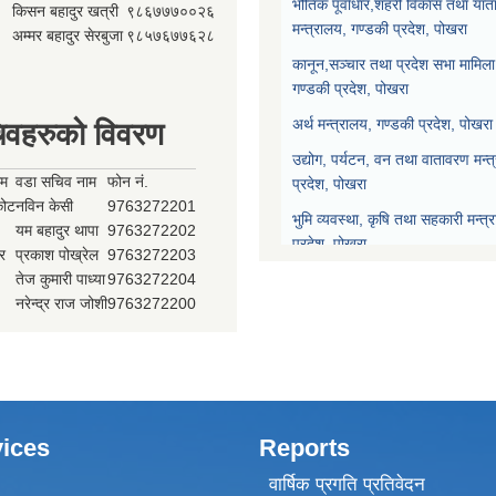
भौतिक पूर्वाधार,शहरी विकास तथा याता
किसन बहादुर खत्री
९८६७७७००२६
मन्त्रालय, गण्डकी प्रदेश, पोखरा
अम्मर बहादुर सेरबुजा
९८५७६७७६२८
कानून,सञ्चार तथा प्रदेश सभा मामिला 
गण्डकी प्रदेश, पोखरा
अर्थ मन्त्रालय, गण्डकी प्रदेश, पोखरा
िवहरुको विवरण
उद्योग, पर्यटन, वन तथा वातावरण मन्त
ाम
वडा सचिव नाम
फोन नं.
प्रदेश, पोखरा
्कोट
नविन केसी
9763272201
भुमि व्यवस्था, कृषि तथा सहकारी मन्त्
यम बहादुर थापा
9763272202
प्रदेश, पोखरा
र
प्रकाश पोख्रेल
9763272203
तेज कुमारी पाध्या
9763272204
प्रदेश नीति योजना आयोग, गण्डकी प्र
नरेन्द्र राज जोशी
9763272200
प्रदेश सभा, गण्डकी प्रदेश, पोखरा
मुख्यन्यायाधिवक्ताको कार्यालय, गण्डक
ices
Reports
वार्षिक प्रगति प्रतिवेदन