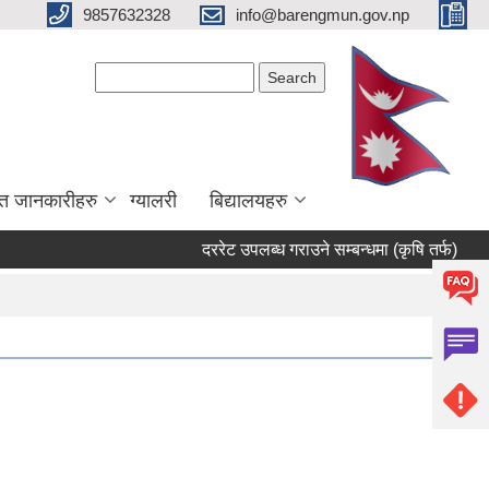
9857632328
info@barengmun.gov.np
Search form
Search
त जानकारीहरु
ग्यालरी
बिद्यालयहरु
दररेट उपलब्ध गराउने सम्बन्धमा (कृषि तर्फ)
सार्वज