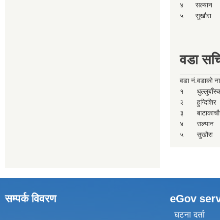
४
सल्यान
५
सुखौरा
वडा सच
वडा नं.
वडाको न
१
धुल्लुबाँस
२
हुग्दिशिर
३
बाटाकाचौ
४
सल्यान
५
सुखौरा
सम्पर्क विवरण
eGov serv
घटना दर्ता