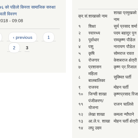
 को पहिलो किस्ता सामाजिक सरुक्षा
शाखा प्रमुखको
मावली विवरण
क्र.सं.
शाखाको नाम
नाम
2018 - 09:08
१
शिक्षा
सुर्य प्रसाद शर्मा
२
स्वास्थ्य
पदम बहादुर पुन
‹ previous
1
३
पूर्वाधार
रामकृष्ण पौडेल
४
पशु
नारायण पौडेल
2
3
५
कृषि
सोमराज रावत
६
रोजगार
केशबराज क्षेत्री
७
प्रशासन
कृष्ण प्र.रिजाल
महिला
८
सुक्मित घर्ती
बालबालिका
९
राजस्व
मोहन घर्ती
१०
जिन्सी शाखा
कृष्णप्रसाद रिज
पंजीकरण/
११
राजन चालिसे
योजना
१२
लेखा शाखा
कमला न्यौपाने
१३
आ.ले.प. शाखा
मोहन घर्ती क्षेत्री
१४
लघु उद्दम