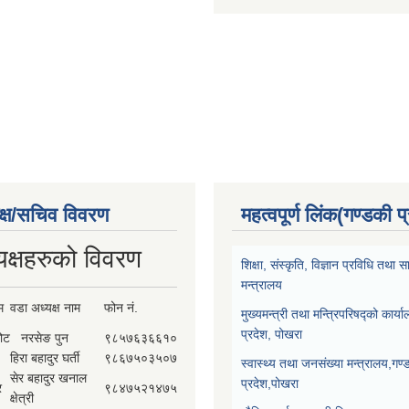
क्ष/सचिव विवरण
महत्वपूर्ण लिंक(गण्डकी प
यक्षहरुको विवरण
शिक्षा, संस्कृति, विज्ञान प्रविधि तथ
मन्त्रालय
म
वडा अध्यक्ष नाम
फोन नं.
मुख्यमन्त्री तथा मन्त्रिपरिषद्को कार्य
प्रदेश, पोखरा
कोट
नरसेङ पुन
९८५७६३६६१०
हिरा बहादुर घर्ती
९८६७५०३५०७
स्वास्थ्य तथा जनसंख्या मन्त्रालय,गण्
सेर बहादुर खनाल
प्रदेश,पोखरा
र
९८४७५२१४७५
क्षेत्री