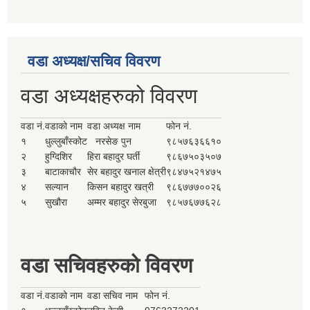
वडा अध्यक्ष/सचिव विवरण
वडा अध्यक्षहरुको विवरण
वडा नं.
वडाको नाम
वडा अध्यक्ष नाम
फोन नं.
१
धुल्लुबाँस्कोट
नरसेङ पुन
९८५७६३६६१०
२
हुग्दिशिर
हिरा बहादुर घर्ती
९८६७५०३५०७
३
बाटाकाचौर
सेर बहादुर खनाल क्षेत्री
९८४७५२१४७५
४
सल्यान
किसन बहादुर खत्री
९८६७७७००२६
५
सुखौरा
अम्मर बहादुर सेरबुजा
९८५७६७७६२८
वडा सचिवहरुको विवरण
वडा नं.
वडाको नाम
वडा सचिव नाम
फोन नं.