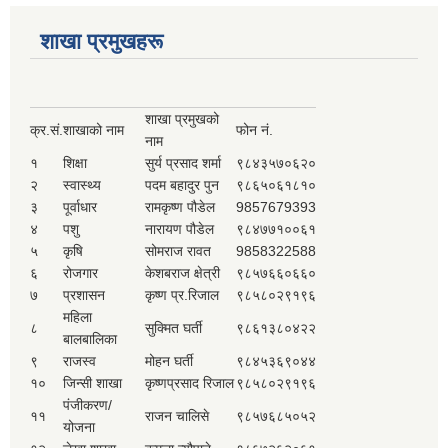
शाखा प्रमुखहरू
शाखा प्रमुखको
क्र.सं.
शाखाको नाम
फोन नं.
नाम
१
शिक्षा
सुर्य प्रसाद शर्मा
९८४३५७०६२०
२
स्वास्थ्य
पदम बहादुर पुन
९८६५०६१८१०
३
पूर्वाधार
रामकृष्ण पौडेल
9857679393
४
पशु
नारायण पौडेल
९८४७७१००६१
५
कृषि
सोमराज रावत
9858322588
६
रोजगार
केशबराज क्षेत्री
९८५७६६०६६०
७
प्रशासन
कृष्ण प्र.रिजाल
९८५८०२९१९६
महिला
८
सुक्मित घर्ती
९८६१३८०४२२
बालबालिका
९
राजस्व
मोहन घर्ती
९८४५३६९०४४
१०
जिन्सी शाखा
कृष्णप्रसाद रिजाल
९८५८०२९१९६
पंजीकरण/
११
राजन चालिसे
९८५७६८५०५२
योजना