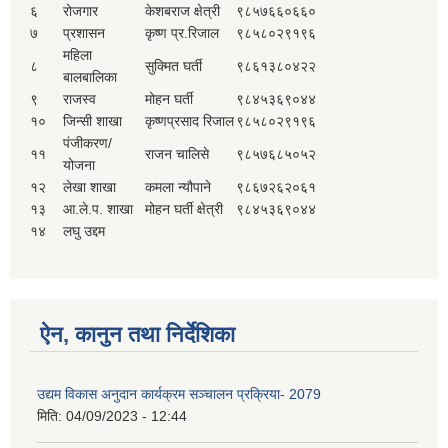
६
रोजगार
केशबराज क्षेत्री
९८५७६६०६६०
७
प्रशासन
कृष्ण प्र.रिजाल
९८५८०२९१९६
महिला
८
सुक्मित घर्ती
९८६१३८०४२२
बालबालिका
९
राजस्व
मोहन घर्ती
९८४५३६९०४४
१०
जिन्सी शाखा
कृष्णप्रसाद रिजाल
९८५८०२९१९६
पंजीकरण/
११
राजन चालिसे
९८५७६८५०५२
योजना
१२
लेखा शाखा
कमला न्यौपाने
९८६७२६२०६१
१३
आ.ले.प. शाखा
मोहन घर्ती क्षेत्री
९८४५३६९०४४
१४
लघु उद्दम
ऐन, कानुन तथा निर्देशिका
उद्यम विकास अनुदान कार्यक्रम सञ्चालन प्रक्रिया- 2079
मिति:
04/09/2023 - 12:44