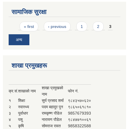
सामाजिक सुरक्षा
Pages
« first
‹ previous
1
2
3
अन्य
शाखा प्रमुखहरू
शाखा प्रमुखको
क्र.सं.
शाखाको नाम
फोन नं.
नाम
१
शिक्षा
सुर्य प्रसाद शर्मा
९८४३५७०६२०
२
स्वास्थ्य
पदम बहादुर पुन
९८६५०६१८१०
३
पूर्वाधार
रामकृष्ण पौडेल
9857679393
४
पशु
नारायण पौडेल
९८४७७१००६१
५
कृषि
सोमराज रावत
9858322588