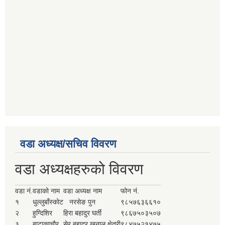
वडा अध्यक्ष/सचिव विवरण
वडा अध्यक्षहरुको विवरण
वडा नं.
वडाको नाम
वडा अध्यक्ष नाम
फोन नं.
१
धुल्लुबाँस्कोट
नरसेङ पुन
९८५७६३६६१०
२
हुग्दिशिर
हिरा बहादुर घर्ती
९८६७५०३५०७
३
बाटाकाचौर
सेर बहादुर खनाल क्षेत्री
९८४७५२१४७५