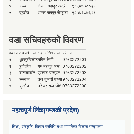
४
सल्यान
किसन बहादुर खत्री
९८६७७७००२६
५
सुखौरा
अम्मर बहादुर सेरबुजा
९८५७६७७६२८
वडा सचिवहरुको विवरण
वडा नं.
वडाको नाम
वडा सचिव नाम
फोन नं.
१
धुल्लुबाँस्कोट
नविन केसी
9763272201
२
हुग्दिशिर
यम बहादुर थापा
9763272202
३
बाटाकाचौर
प्रकाश पोख्रेल
9763272203
४
सल्यान
तेज कुमारी पाध्या
9763272204
५
सुखौरा
नरेन्द्र राज जोशी
9763272200
महत्वपूर्ण लिंक(गण्डकी प्रदेश)
शिक्षा, संस्कृति, विज्ञान प्रविधि तथा सामाजिक विकास मन्त्रालय