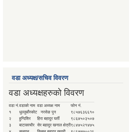
वडा अध्यक्ष/सचिव विवरण
वडा अध्यक्षहरुको विवरण
वडा नं.
वडाको नाम
वडा अध्यक्ष नाम
फोन नं.
१
धुल्लुबाँस्कोट
नरसेङ पुन
९८५७६३६६१०
२
हुग्दिशिर
हिरा बहादुर घर्ती
९८६७५०३५०७
३
बाटाकाचौर
सेर बहादुर खनाल क्षेत्री
९८४७५२१४७५
४
सल्यान
किसन बहादुर खत्री
९८६७७७००२६