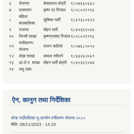
६
रोजगार
केशबराज क्षेत्री
९८५७६६०६६०
७
प्रशासन
कृष्ण प्र.रिजाल
९८५८०२९१९६
महिला
८
सुक्मित घर्ती
९८६१३८०४२२
बालबालिका
९
राजस्व
मोहन घर्ती
९८४५३६९०४४
१०
जिन्सी शाखा
कृष्णप्रसाद रिजाल
९८५८०२९१९६
पंजीकरण/
११
राजन चालिसे
९८५७६८५०५२
योजना
१२
लेखा शाखा
कमला न्यौपाने
९८६७२६२०६१
१३
आ.ले.प. शाखा
मोहन घर्ती क्षेत्री
९८४५३६९०४४
१४
लघु उद्दम
ऐन, कानुन तथा निर्देशिका
बरेङ गाउँपालिका भू-उपयोग वर्गीकरण योजना-२०८०
मिति:
08/11/2023 - 14:20