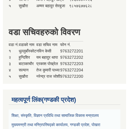
५
सुखौरा
अम्मर बहादुर सेरबुजा
९८५७६७७६२८
वडा सचिवहरुको विवरण
वडा नं.
वडाको नाम
वडा सचिव नाम
फोन नं.
१
धुल्लुबाँस्कोट
नविन केसी
9763272201
२
हुग्दिशिर
यम बहादुर थापा
9763272202
३
बाटाकाचौर
प्रकाश पोख्रेल
9763272203
४
सल्यान
तेज कुमारी पाध्या
9763272204
५
सुखौरा
नरेन्द्र राज जोशी
9763272200
महत्वपूर्ण लिंक(गण्डकी प्रदेश)
शिक्षा, संस्कृति, विज्ञान प्रविधि तथा सामाजिक विकास मन्त्रालय
मुख्यमन्त्री तथा मन्त्रिपरिषद्को कार्यालय, गण्डकी प्रदेश, पोखरा