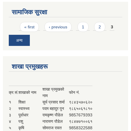
सामाजिक सुरक्षा
Pages
« first
‹ previous
1
2
3
अन्य
शाखा प्रमुखहरू
शाखा प्रमुखको
क्र.सं.
शाखाको नाम
फोन नं.
नाम
१
शिक्षा
सुर्य प्रसाद शर्मा
९८४३५७०६२०
२
स्वास्थ्य
पदम बहादुर पुन
९८६५०६१८१०
३
पूर्वाधार
रामकृष्ण पौडेल
9857679393
४
पशु
नारायण पौडेल
९८४७७१००६१
५
कृषि
सोमराज रावत
9858322588