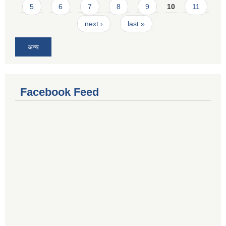
5
6
7
8
9
10
11
next ›
last »
अन्य
Facebook Feed