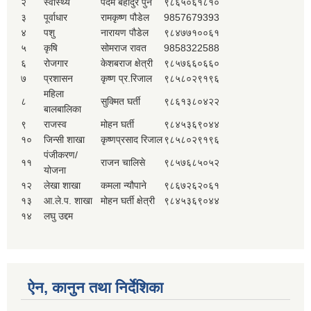
२
स्वास्थ्य
पदम बहादुर पुन
९८६५०६१८१०
३
पूर्वाधार
रामकृष्ण पौडेल
9857679393
४
पशु
नारायण पौडेल
९८४७७१००६१
५
कृषि
सोमराज रावत
9858322588
६
रोजगार
केशबराज क्षेत्री
९८५७६६०६६०
७
प्रशासन
कृष्ण प्र.रिजाल
९८५८०२९१९६
महिला
८
सुक्मित घर्ती
९८६१३८०४२२
बालबालिका
९
राजस्व
मोहन घर्ती
९८४५३६९०४४
१०
जिन्सी शाखा
कृष्णप्रसाद रिजाल
९८५८०२९१९६
पंजीकरण/
११
राजन चालिसे
९८५७६८५०५२
योजना
१२
लेखा शाखा
कमला न्यौपाने
९८६७२६२०६१
१३
आ.ले.प. शाखा
मोहन घर्ती क्षेत्री
९८४५३६९०४४
१४
लघु उद्दम
ऐन, कानुन तथा निर्देशिका