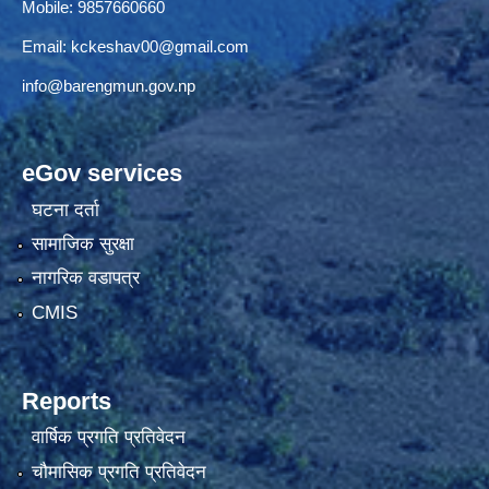
Mobile: 9857660660
Email:
kckeshav00@gmail.com
info@barengmun.gov.np
eGov services
घटना दर्ता
सामाजिक सुरक्षा
नागरिक वडापत्र
CMIS
Reports
वार्षिक प्रगति प्रतिवेदन
चौमासिक प्रगति प्रतिवेदन