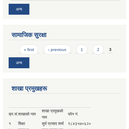
अन्य
सामाजिक सुरक्षा
Pages
« first
‹ previous
1
2
3
अन्य
शाखा प्रमुखहरू
शाखा प्रमुखको
क्र.सं.
शाखाको नाम
फोन नं.
नाम
१
शिक्षा
सुर्य प्रसाद शर्मा
९८४३५७०६२०