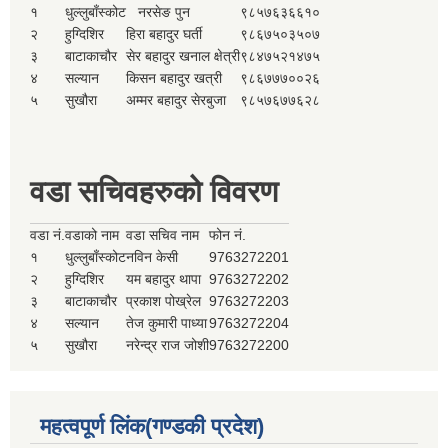
१
धुल्लुबाँस्कोट
नरसेङ पुन
९८५७६३६६१०
२
हुग्दिशिर
हिरा बहादुर घर्ती
९८६७५०३५०७
३
बाटाकाचौर
सेर बहादुर खनाल क्षेत्री
९८४७५२१४७५
४
सल्यान
किसन बहादुर खत्री
९८६७७७००२६
५
सुखौरा
अम्मर बहादुर सेरबुजा
९८५७६७७६२८
वडा सचिवहरुको विवरण
वडा नं.
वडाको नाम
वडा सचिव नाम
फोन नं.
१
धुल्लुबाँस्कोट
नविन केसी
9763272201
२
हुग्दिशिर
यम बहादुर थापा
9763272202
३
बाटाकाचौर
प्रकाश पोख्रेल
9763272203
४
सल्यान
तेज कुमारी पाध्या
9763272204
५
सुखौरा
नरेन्द्र राज जोशी
9763272200
महत्वपूर्ण लिंक(गण्डकी प्रदेश)