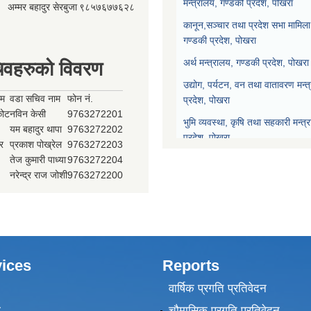
मन्त्रालय, गण्डकी प्रदेश, पोखरा
अम्मर बहादुर सेरबुजा
९८५७६७७६२८
कानून,सञ्चार तथा प्रदेश सभा मामिला 
गण्डकी प्रदेश, पोखरा
अर्थ मन्त्रालय, गण्डकी प्रदेश, पोखरा
िवहरुको विवरण
उद्योग, पर्यटन, वन तथा वातावरण मन्त
ाम
वडा सचिव नाम
फोन नं.
प्रदेश, पोखरा
्कोट
नविन केसी
9763272201
भुमि व्यवस्था, कृषि तथा सहकारी मन्त्
यम बहादुर थापा
9763272202
प्रदेश, पोखरा
र
प्रकाश पोख्रेल
9763272203
तेज कुमारी पाध्या
9763272204
प्रदेश नीति योजना आयोग, गण्डकी प्र
नरेन्द्र राज जोशी
9763272200
प्रदेश सभा, गण्डकी प्रदेश, पोखरा
मुख्यन्यायाधिवक्ताको कार्यालय, गण्डक
ices
Reports
वार्षिक प्रगति प्रतिवेदन
ा
चौमासिक प्रगति प्रतिवेदन