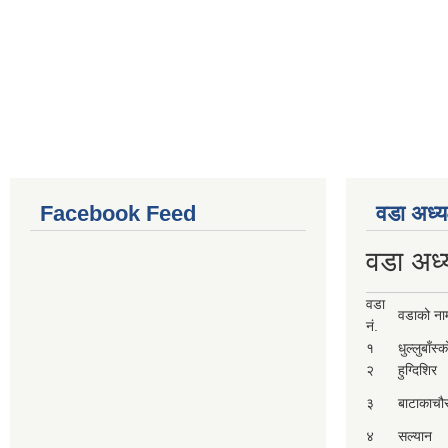
Facebook Feed
वडा अध्य
वडा अध्
वडा
वडाको ना
नं.
१
धुल्लुबाँस्
२
हुग्दिशिर
३
बाटाकाचौ
४
सल्यान