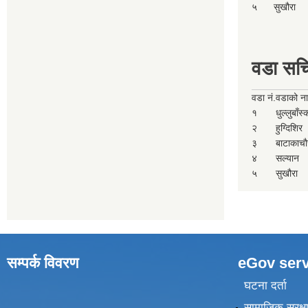
५
सुखौरा
वडा सच
वडा नं.
वडाको न
१
धुल्लुबाँस
२
हुग्दिशिर
३
बाटाकाचौ
४
सल्यान
५
सुखौरा
सम्पर्क विवरण
eGov serv
घटना दर्ता
सामाजिक सुरक्ष