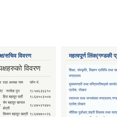
क्ष/सचिव विवरण
महत्वपूर्ण लिंक(गण्डकी प
यक्षहरुको विवरण
शिक्षा, संस्कृति, विज्ञान प्रविधि तथ
मन्त्रालय
म
वडा अध्यक्ष नाम
फोन नं.
मुख्यमन्त्री तथा मन्त्रिपरिषद्को कार्य
प्रदेश, पोखरा
कोट
नरसेङ पुन
९८५७६३६६१०
हिरा बहादुर घर्ती
९८६७५०३५०७
स्वास्थ्य तथा जनसंख्या मन्त्रालय,गण्
सेर बहादुर खनाल
प्रदेश,पोखरा
र
९८४७५२१४७५
क्षेत्री
भौतिक पूर्वाधार,शहरी विकास तथा याता
किसन बहादुर खत्री
९८६७७७००२६