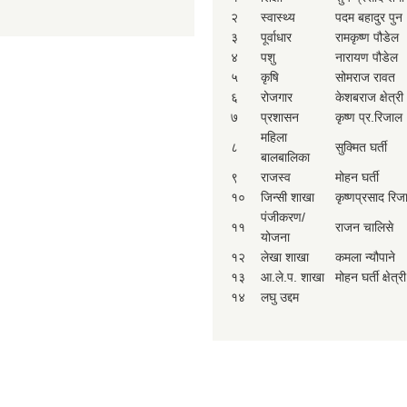
२
स्वास्थ्य
पदम बहादुर पुन
३
पूर्वाधार
रामकृष्ण पौडेल
४
पशु
नारायण पौडेल
५
कृषि
सोमराज रावत
६
रोजगार
केशबराज क्षेत्री
७
प्रशासन
कृष्ण प्र.रिजाल
महिला
८
सुक्मित घर्ती
बालबालिका
९
राजस्व
मोहन घर्ती
१०
जिन्सी शाखा
कृष्णप्रसाद रिज
पंजीकरण/
११
राजन चालिसे
योजना
१२
लेखा शाखा
कमला न्यौपाने
१३
आ.ले.प. शाखा
मोहन घर्ती क्षेत्री
१४
लघु उद्दम