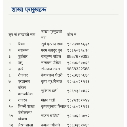
शाखा प्रमुखहरू
शाखा प्रमुखको
क्र.सं.
शाखाको नाम
फोन नं.
नाम
१
शिक्षा
सुर्य प्रसाद शर्मा
९८४३५७०६२०
२
स्वास्थ्य
पदम बहादुर पुन
९८६५०६१८१०
३
पूर्वाधार
रामकृष्ण पौडेल
9857679393
४
पशु
नारायण पौडेल
९८४७७१००६१
५
कृषि
सोमराज रावत
9858322588
६
रोजगार
केशबराज क्षेत्री
९८५७६६०६६०
७
प्रशासन
कृष्ण प्र.रिजाल
९८५८०२९१९६
महिला
८
सुक्मित घर्ती
९८६१३८०४२२
बालबालिका
९
राजस्व
मोहन घर्ती
९८४५३६९०४४
१०
जिन्सी शाखा
कृष्णप्रसाद रिजाल
९८५८०२९१९६
पंजीकरण/
११
राजन चालिसे
९८५७६८५०५२
योजना
१२
लेखा शाखा
कमला न्यौपाने
९८६७२६२०६१