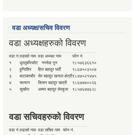
वडा अध्यक्ष/सचिव विवरण
वडा अध्यक्षहरुको विवरण
वडा नं.
वडाको नाम
वडा अध्यक्ष नाम
फोन नं.
१
धुल्लुबाँस्कोट
नरसेङ पुन
९८५७६३६६१०
२
हुग्दिशिर
हिरा बहादुर घर्ती
९८६७५०३५०७
३
बाटाकाचौर
सेर बहादुर खनाल क्षेत्री
९८४७५२१४७५
४
सल्यान
किसन बहादुर खत्री
९८६७७७००२६
५
सुखौरा
अम्मर बहादुर सेरबुजा
९८५७६७७६२८
वडा सचिवहरुको विवरण
वडा नं.
वडाको नाम
वडा सचिव नाम
फोन नं.