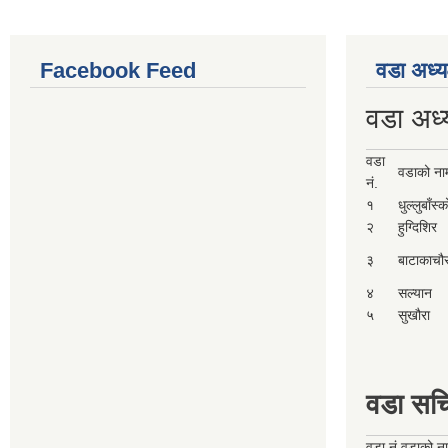
Facebook Feed
वडा अध्य
वडा अध्
वडा
वडाको ना
नं.
१
धुल्लुबाँस्
२
हुग्दिशिर
३
बाटाकाचौ
४
सल्यान
५
सुखौरा
वडा सच
वडा नं.
वडाको न