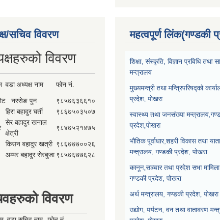
क्ष/सचिव विवरण
महत्वपूर्ण लिंक(गण्डकी प
यक्षहरुको विवरण
शिक्षा, संस्कृति, विज्ञान प्रविधि तथ
मन्त्रालय
म
वडा अध्यक्ष नाम
फोन नं.
मुख्यमन्त्री तथा मन्त्रिपरिषद्को कार्य
प्रदेश, पोखरा
कोट
नरसेङ पुन
९८५७६३६६१०
हिरा बहादुर घर्ती
९८६७५०३५०७
स्वास्थ्य तथा जनसंख्या मन्त्रालय,गण्
सेर बहादुर खनाल
प्रदेश,पोखरा
र
९८४७५२१४७५
क्षेत्री
भौतिक पूर्वाधार,शहरी विकास तथा याता
किसन बहादुर खत्री
९८६७७७००२६
मन्त्रालय, गण्डकी प्रदेश, पोखरा
अम्मर बहादुर सेरबुजा
९८५७६७७६२८
कानून,सञ्चार तथा प्रदेश सभा मामिला 
गण्डकी प्रदेश, पोखरा
अर्थ मन्त्रालय, गण्डकी प्रदेश, पोखरा
िवहरुको विवरण
उद्योग, पर्यटन, वन तथा वातावरण मन्त
ाम
वडा सचिव नाम
फोन नं.