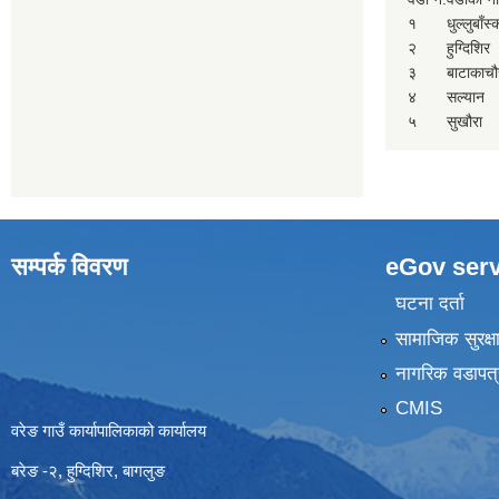
१
धुल्लुबाँस
२
हुग्दिशिर
३
बाटाकाचौ
४
सल्यान
५
सुखौरा
सम्पर्क विवरण
eGov serv
घटना दर्ता
सामाजिक सुरक्ष
नागरिक वडापत्
CMIS
वरेङ गाउँ कार्यापालिकाको कार्यालय
बरेङ -२, हुग्दिशिर, बागलुङ