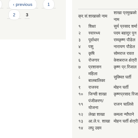
‹ previous
1
शाखा प्रमुखको
2
3
क्र.सं.
शाखाको नाम
नाम
१
शिक्षा
सुर्य प्रसाद शर्मा
२
स्वास्थ्य
पदम बहादुर पुन
३
पूर्वाधार
रामकृष्ण पौडेल
४
पशु
नारायण पौडेल
५
कृषि
सोमराज रावत
६
रोजगार
केशबराज क्षेत्री
७
प्रशासन
कृष्ण प्र.रिजाल
महिला
८
सुक्मित घर्ती
बालबालिका
९
राजस्व
मोहन घर्ती
१०
जिन्सी शाखा
कृष्णप्रसाद रिज
पंजीकरण/
११
राजन चालिसे
योजना
१२
लेखा शाखा
कमला न्यौपाने
१३
आ.ले.प. शाखा
मोहन घर्ती क्षेत्री
१४
लघु उद्दम