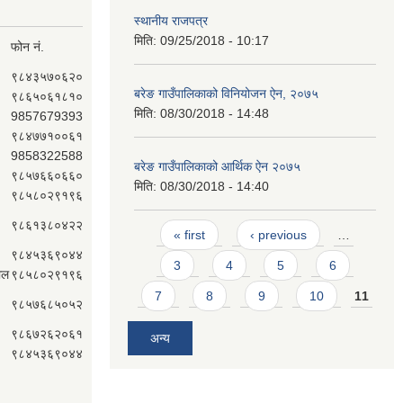
स्थानीय राजपत्र
मिति:
09/25/2018 - 10:17
फोन नं.
९८४३५७०६२०
बरेङ गाउँपालिकाको विनियोजन ऐन, २०७५
९८६५०६१८१०
मिति:
08/30/2018 - 14:48
9857679393
९८४७७१००६१
9858322588
बरेङ गाउँपालिकाको आर्थिक ऐन २०७५
९८५७६६०६६०
मिति:
08/30/2018 - 14:40
९८५८०२९१९६
९८६१३८०४२२
Pages
« first
‹ previous
…
९८४५३६९०४४
3
4
5
6
ाल
९८५८०२९१९६
7
8
9
10
11
९८५७६८५०५२
९८६७२६२०६१
अन्य
९८४५३६९०४४