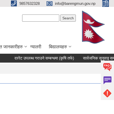
9857632328
info@barengmun.gov.np
Search form
Search
त जानकारीहरु
ग्यालरी
बिद्यालयहरु
दररेट उपलब्ध गराउने सम्बन्धमा (कृषि तर्फ)
सार्वजनिक सुनुवाइ सम्बन्धी स