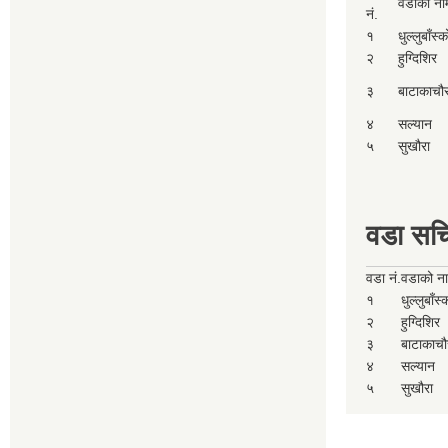
वडाको ना
नं.
१
धुल्लुबाँस्
२
हुग्दिशिर
३
बाटाकाचौ
४
सल्यान
५
सुखौरा
वडा सच
वडा नं.
वडाको न
१
धुल्लुबाँस
२
हुग्दिशिर
३
बाटाकाचौ
४
सल्यान
५
सुखौरा