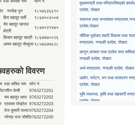
म
वडा अध्यक्ष नाम
फोन नं.
मुख्यमन्त्री तथा मन्त्रिपरिषद्को कार्य
प्रदेश, पोखरा
कोट
नरसेङ पुन
९८५७६३६६१०
हिरा बहादुर घर्ती
९८६७५०३५०७
स्वास्थ्य तथा जनसंख्या मन्त्रालय,गण्
सेर बहादुर खनाल
प्रदेश,पोखरा
र
९८४७५२१४७५
क्षेत्री
भौतिक पूर्वाधार,शहरी विकास तथा याता
किसन बहादुर खत्री
९८६७७७००२६
मन्त्रालय, गण्डकी प्रदेश, पोखरा
अम्मर बहादुर सेरबुजा
९८५७६७७६२८
कानून,सञ्चार तथा प्रदेश सभा मामिला 
गण्डकी प्रदेश, पोखरा
अर्थ मन्त्रालय, गण्डकी प्रदेश, पोखरा
िवहरुको विवरण
उद्योग, पर्यटन, वन तथा वातावरण मन्त
ाम
वडा सचिव नाम
फोन नं.
प्रदेश, पोखरा
्कोट
नविन केसी
9763272201
भुमि व्यवस्था, कृषि तथा सहकारी मन्त्
यम बहादुर थापा
9763272202
प्रदेश, पोखरा
र
प्रकाश पोख्रेल
9763272203
तेज कुमारी पाध्या
9763272204
प्रदेश नीति योजना आयोग, गण्डकी प्र
नरेन्द्र राज जोशी
9763272200
प्रदेश सभा, गण्डकी प्रदेश, पोखरा
मुख्यन्यायाधिवक्ताको कार्यालय, गण्डक