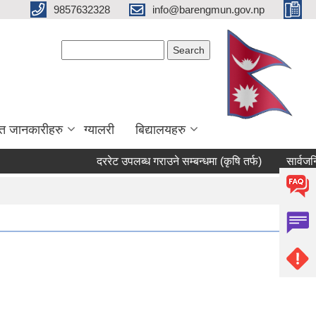
9857632328
info@barengmun.gov.np
Search form
Search
त जानकारीहरु
ग्यालरी
बिद्यालयहरु
दररेट उपलब्ध गराउने सम्बन्धमा (कृषि तर्फ)
सार्वजनिक सुनु