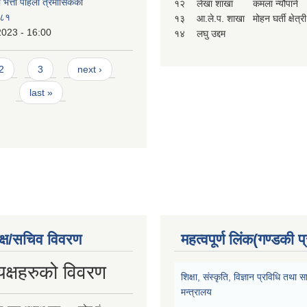
ा भत्ता पहिलो त्रैमासिकको
१२
लेखा शाखा
कमला न्यौपाने
-८१
१३
आ.ले.प. शाखा
मोहन घर्ती क्षेत्री
2023 - 16:00
१४
लघु उद्दम
2
3
next ›
last »
क्ष/सचिव विवरण
महत्वपूर्ण लिंक(गण्डकी प
यक्षहरुको विवरण
शिक्षा, संस्कृति, विज्ञान प्रविधि तथ
मन्त्रालय