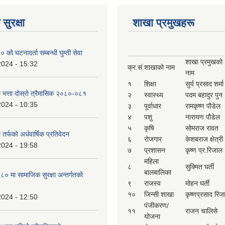
सुरक्षा
शाखा प्रमुखहरू
ो घटनादर्ता सम्बन्धी घुम्ती सेवा
शाखा प्रमुखको
2024 - 15:32
क्र.सं.
शाखाको नाम
नाम
१
शिक्षा
सुर्य प्रसाद शर्मा
ा भत्ता दोस्रो त्रैमासिक २०८०-०८१
२
स्वास्थ्य
पदम बहादुर पुन
2024 - 10:35
३
पूर्वाधार
रामकृष्ण पौडेल
४
पशु
नारायण पौडेल
५
कृषि
सोमराज रावत
 तर्फको अर्धवार्षिक प्रतिवेदन
६
रोजगार
केशबराज क्षेत्री
2024 - 19:58
७
प्रशासन
कृष्ण प्र.रिजाल
महिला
८
सुक्मित घर्ती
बालबालिका
 मा सामाजिक सुरक्षा अन्तर्गतको
९
राजस्व
मोहन घर्ती
१०
जिन्सी शाखा
कृष्णप्रसाद रिज
2024 - 12:50
पंजीकरण/
११
राजन चालिसे
योजना