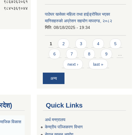
९८६७२६२०६१
९८४५३६९०४४
पाठेघर खसेका महिला तथा हाईड्रोसिल भएका
मानिसहरुको अप्रेसन सहयोग मापदण्ड, २०८२
मिति:
08/18/2025 - 19:34
Pages
1
2
3
4
5
6
7
8
9
…
next ›
last »
अन्य
्रदेश)
Quick Links
अर्थ मन्त्रालय
ा सामाजिक विकास
केन्द्रीय पञ्जिकरण विभाग
नेपाल कानुन आयोग