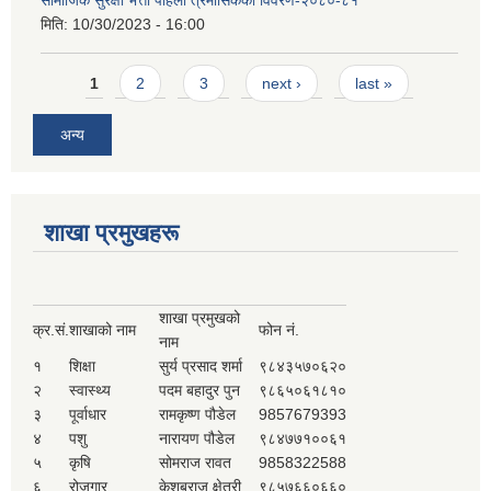
मिति:
10/30/2023 - 16:00
Pages
1
2
3
next ›
last »
अन्य
शाखा प्रमुखहरू
शाखा प्रमुखको
क्र.सं.
शाखाको नाम
फोन नं.
नाम
१
शिक्षा
सुर्य प्रसाद शर्मा
९८४३५७०६२०
२
स्वास्थ्य
पदम बहादुर पुन
९८६५०६१८१०
३
पूर्वाधार
रामकृष्ण पौडेल
9857679393
४
पशु
नारायण पौडेल
९८४७७१००६१
५
कृषि
सोमराज रावत
9858322588
६
रोजगार
केशबराज क्षेत्री
९८५७६६०६६०