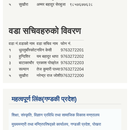
५
सुखौरा
अम्मर बहादुर सेरबुजा
९८५७६७७६२८
वडा सचिवहरुको विवरण
वडा नं.
वडाको नाम
वडा सचिव नाम
फोन नं.
१
धुल्लुबाँस्कोट
नविन केसी
9763272201
२
हुग्दिशिर
यम बहादुर थापा
9763272202
३
बाटाकाचौर
प्रकाश पोख्रेल
9763272203
४
सल्यान
तेज कुमारी पाध्या
9763272204
५
सुखौरा
नरेन्द्र राज जोशी
9763272200
महत्वपूर्ण लिंक(गण्डकी प्रदेश)
शिक्षा, संस्कृति, विज्ञान प्रविधि तथा सामाजिक विकास मन्त्रालय
मुख्यमन्त्री तथा मन्त्रिपरिषद्को कार्यालय, गण्डकी प्रदेश, पोखरा