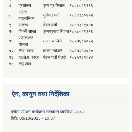
७
प्रशासन
कृष्ण प्र.रिजाल
९८५८०२९१९६
महिला
८
सुक्मित घर्ती
९८६१३८०४२२
बालबालिका
९
राजस्व
मोहन घर्ती
९८४५३६९०४४
१०
जिन्सी शाखा
कृष्णप्रसाद रिजाल
९८५८०२९१९६
पंजीकरण/
११
राजन चालिसे
९८५७६८५०५२
योजना
१२
लेखा शाखा
कमला न्यौपाने
९८६७२६२०६१
१३
आ.ले.प. शाखा
मोहन घर्ती क्षेत्री
९८४५३६९०४४
१४
लघु उद्दम
ऐन, कानुन तथा निर्देशिका
मृगौला परीक्षण कार्यक्रम सञ्चालन कार्यविधी, २०८२
मिति:
08/18/2025 - 19:37