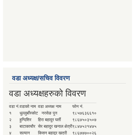
वडा अध्यक्ष/सचिव विवरण
वडा अध्यक्षहरुको विवरण
वडा नं.
वडाको नाम
वडा अध्यक्ष नाम
फोन नं.
१
धुल्लुबाँस्कोट
नरसेङ पुन
९८५७६३६६१०
२
हुग्दिशिर
हिरा बहादुर घर्ती
९८६७५०३५०७
३
बाटाकाचौर
सेर बहादुर खनाल क्षेत्री
९८४७५२१४७५
४
सल्यान
किसन बहादुर खत्री
९८६७७७००२६