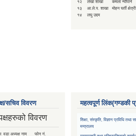
१२
लेखा शाखा
कमला न्यौपाने
१३
आ.ले.प. शाखा
मोहन घर्ती क्षेत्री
१४
लघु उद्दम
क्ष/सचिव विवरण
महत्वपूर्ण लिंक(गण्डकी प
यक्षहरुको विवरण
शिक्षा, संस्कृति, विज्ञान प्रविधि तथ
मन्त्रालय
म
वडा अध्यक्ष नाम
फोन नं.
मुख्यमन्त्री तथा मन्त्रिपरिषद्को कार्य