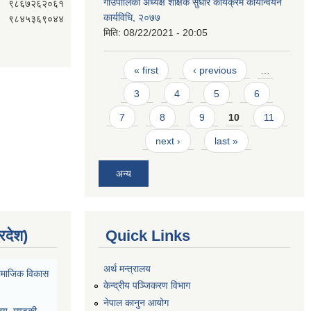
गाउँपालिका अध्यक्ष शैक्षिक सुधार कार्यक्रम कार्यान्वयन
९८६७२६२०६१
कार्यविधि, २०७७
९८४५३६९०४४
मिति:
08/22/2021 - 20:05
Pages
« first
‹ previous
…
3
4
5
6
7
8
9
10
11
next ›
last »
अन्य
्रदेश)
Quick Links
अर्थ मन्त्रालय
ा सामाजिक विकास
केन्द्रीय पञ्जिकरण विभाग
नेपाल कानुन आयोग
ालय, गण्डकी