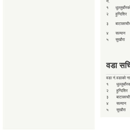
नं.
१
धुल्लुबाँस्
२
हुग्दिशिर
३
बाटाकाचौ
४
सल्यान
५
सुखौरा
वडा सच
वडा नं.
वडाको न
१
धुल्लुबाँस
२
हुग्दिशिर
३
बाटाकाचौ
४
सल्यान
५
सुखौरा