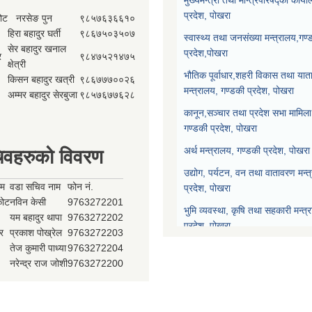
प्रदेश, पोखरा
कोट
नरसेङ पुन
९८५७६३६६१०
हिरा बहादुर घर्ती
९८६७५०३५०७
स्वास्थ्य तथा जनसंख्या मन्त्रालय,गण्
सेर बहादुर खनाल
प्रदेश,पोखरा
र
९८४७५२१४७५
क्षेत्री
भौतिक पूर्वाधार,शहरी विकास तथा याता
किसन बहादुर खत्री
९८६७७७००२६
मन्त्रालय, गण्डकी प्रदेश, पोखरा
अम्मर बहादुर सेरबुजा
९८५७६७७६२८
कानून,सञ्चार तथा प्रदेश सभा मामिला 
गण्डकी प्रदेश, पोखरा
अर्थ मन्त्रालय, गण्डकी प्रदेश, पोखरा
िवहरुको विवरण
उद्योग, पर्यटन, वन तथा वातावरण मन्त
ाम
वडा सचिव नाम
फोन नं.
प्रदेश, पोखरा
्कोट
नविन केसी
9763272201
भुमि व्यवस्था, कृषि तथा सहकारी मन्त्
यम बहादुर थापा
9763272202
प्रदेश, पोखरा
र
प्रकाश पोख्रेल
9763272203
तेज कुमारी पाध्या
9763272204
प्रदेश नीति योजना आयोग, गण्डकी प्र
नरेन्द्र राज जोशी
9763272200
प्रदेश सभा, गण्डकी प्रदेश, पोखरा
मुख्यन्यायाधिवक्ताको कार्यालय, गण्डक