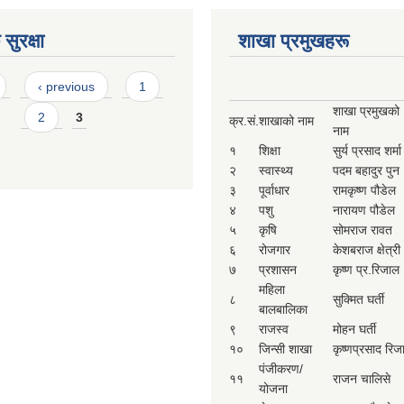
सुरक्षा
शाखा प्रमुखहरू
‹ previous
1
शाखा प्रमुखको
2
3
क्र.सं.
शाखाको नाम
नाम
१
शिक्षा
सुर्य प्रसाद शर्मा
२
स्वास्थ्य
पदम बहादुर पुन
३
पूर्वाधार
रामकृष्ण पौडेल
४
पशु
नारायण पौडेल
५
कृषि
सोमराज रावत
६
रोजगार
केशबराज क्षेत्री
७
प्रशासन
कृष्ण प्र.रिजाल
महिला
८
सुक्मित घर्ती
बालबालिका
९
राजस्व
मोहन घर्ती
१०
जिन्सी शाखा
कृष्णप्रसाद रिज
पंजीकरण/
११
राजन चालिसे
योजना