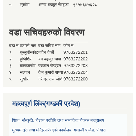
५
सुखौरा
अम्मर बहादुर सेरबुजा
९८५७६७७६२८
वडा सचिवहरुको विवरण
वडा नं.
वडाको नाम
वडा सचिव नाम
फोन नं.
१
धुल्लुबाँस्कोट
नविन केसी
9763272201
२
हुग्दिशिर
यम बहादुर थापा
9763272202
३
बाटाकाचौर
प्रकाश पोख्रेल
9763272203
४
सल्यान
तेज कुमारी पाध्या
9763272204
५
सुखौरा
नरेन्द्र राज जोशी
9763272200
महत्वपूर्ण लिंक(गण्डकी प्रदेश)
शिक्षा, संस्कृति, विज्ञान प्रविधि तथा सामाजिक विकास मन्त्रालय
मुख्यमन्त्री तथा मन्त्रिपरिषद्को कार्यालय, गण्डकी प्रदेश, पोखरा