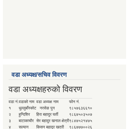
वडा अध्यक्ष/सचिव विवरण
वडा अध्यक्षहरुको विवरण
वडा नं.
वडाको नाम
वडा अध्यक्ष नाम
फोन नं.
१
धुल्लुबाँस्कोट
नरसेङ पुन
९८५७६३६६१०
२
हुग्दिशिर
हिरा बहादुर घर्ती
९८६७५०३५०७
३
बाटाकाचौर
सेर बहादुर खनाल क्षेत्री
९८४७५२१४७५
४
सल्यान
किसन बहादुर खत्री
९८६७७७००२६