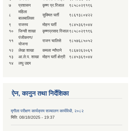
७
प्रशासन
कृष्ण प्र.रिजाल
९८५८०२९१९६
महिला
८
सुक्मित घर्ती
९८६१३८०४२२
बालबालिका
९
राजस्व
मोहन घर्ती
९८४५३६९०४४
१०
जिन्सी शाखा
कृष्णप्रसाद रिजाल
९८५८०२९१९६
पंजीकरण/
११
राजन चालिसे
९८५७६८५०५२
योजना
१२
लेखा शाखा
कमला न्यौपाने
९८६७२६२०६१
१३
आ.ले.प. शाखा
मोहन घर्ती क्षेत्री
९८४५३६९०४४
१४
लघु उद्दम
ऐन, कानुन तथा निर्देशिका
मृगौला परीक्षण कार्यक्रम सञ्चालन कार्यविधी, २०८२
मिति:
08/18/2025 - 19:37