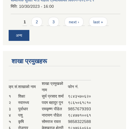
मिति:
10/30/2023 - 16:00
Pages
1
2
3
next ›
last »
अन्य
शाखा प्रमुखहरू
शाखा प्रमुखको
क्र.सं.
शाखाको नाम
फोन नं.
नाम
१
शिक्षा
सुर्य प्रसाद शर्मा
९८४३५७०६२०
२
स्वास्थ्य
पदम बहादुर पुन
९८६५०६१८१०
३
पूर्वाधार
रामकृष्ण पौडेल
9857679393
४
पशु
नारायण पौडेल
९८४७७१००६१
५
कृषि
सोमराज रावत
9858322588
६
रोजगार
केशबराज क्षेत्री
९८५७६६०६६०