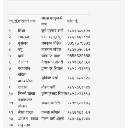
शाखा प्रमुखको
क्र.सं.
शाखाको नाम
फोन नं.
नाम
१
शिक्षा
सुर्य प्रसाद शर्मा
९८४३५७०६२०
२
स्वास्थ्य
पदम बहादुर पुन
९८६५०६१८१०
३
पूर्वाधार
रामकृष्ण पौडेल
9857679393
४
पशु
नारायण पौडेल
९८४७७१००६१
५
कृषि
सोमराज रावत
9858322588
६
रोजगार
केशबराज क्षेत्री
९८५७६६०६६०
७
प्रशासन
कृष्ण प्र.रिजाल
९८५८०२९१९६
महिला
८
सुक्मित घर्ती
९८६१३८०४२२
बालबालिका
९
राजस्व
मोहन घर्ती
९८४५३६९०४४
१०
जिन्सी शाखा
कृष्णप्रसाद रिजाल
९८५८०२९१९६
पंजीकरण/
११
राजन चालिसे
९८५७६८५०५२
योजना
१२
लेखा शाखा
कमला न्यौपाने
९८६७२६२०६१
१३
आ.ले.प. शाखा
मोहन घर्ती क्षेत्री
९८४५३६९०४४
१४
लघु उद्दम