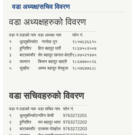
वडा अध्यक्ष/सचिव विवरण
वडा अध्यक्षहरुको विवरण
वडा नं.
वडाको नाम
वडा अध्यक्ष नाम
फोन नं.
१
धुल्लुबाँस्कोट
नरसेङ पुन
९८५७६३६६१०
२
हुग्दिशिर
हिरा बहादुर घर्ती
९८६७५०३५०७
३
बाटाकाचौर
सेर बहादुर खनाल क्षेत्री
९८४७५२१४७५
४
सल्यान
किसन बहादुर खत्री
९८६७७७००२६
५
सुखौरा
अम्मर बहादुर सेरबुजा
९८५७६७७६२८
वडा सचिवहरुको विवरण
वडा नं.
वडाको नाम
वडा सचिव नाम
फोन नं.
१
धुल्लुबाँस्कोट
नविन केसी
9763272201
२
हुग्दिशिर
यम बहादुर थापा
9763272202
३
बाटाकाचौर
प्रकाश पोख्रेल
9763272203