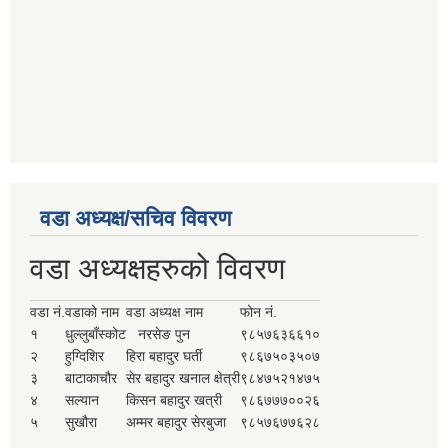
वडा अध्यक्ष/सचिव विवरण
वडा अध्यक्षहरुको विवरण
वडा नं.
वडाको नाम
वडा अध्यक्ष नाम
फोन नं.
१
धुल्लुबाँस्कोट
नरसेङ पुन
९८५७६३६६१०
२
हुग्दिशिर
हिरा बहादुर घर्ती
९८६७५०३५०७
३
बाटाकाचौर
सेर बहादुर खनाल क्षेत्री
९८४७५२१४७५
४
सल्यान
किसन बहादुर खत्री
९८६७७७००२६
५
सुखौरा
अम्मर बहादुर सेरबुजा
९८५७६७७६२८