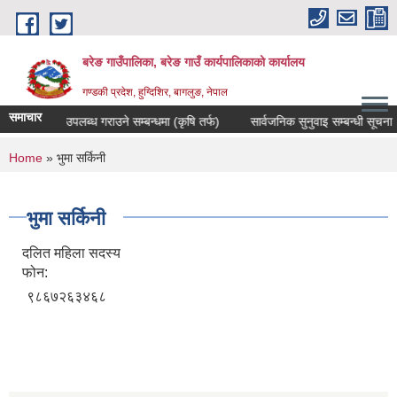
Skip to main content
बरेङ गाउँपालिका, बरेङ गाउँ कार्यपालिकाको कार्यालय
गण्डकी प्रदेश, हुग्दिशिर, बागलुङ, नेपाल
समाचार
दररेट उपलब्ध गराउने सम्बन्धमा (कृषि तर्फ)
सार्वजनिक सुनुवाइ सम्बन्धी सूचना
You are here
Home
» भुमा सर्किनी
भुमा सर्किनी
दलित महिला सदस्य
फोन:
९८६७२६३४६८