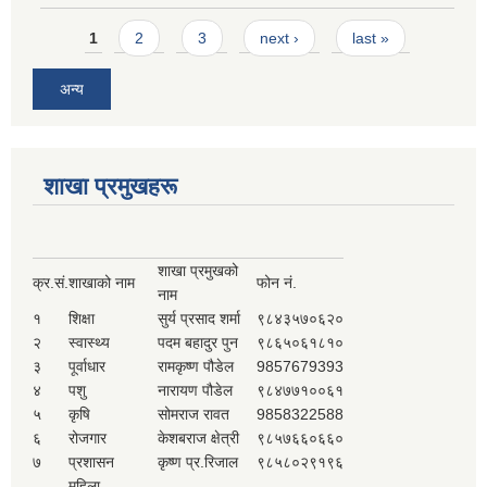
Pages
1
2
3
next ›
last »
अन्य
शाखा प्रमुखहरू
शाखा प्रमुखको
क्र.सं.
शाखाको नाम
फोन नं.
नाम
१
शिक्षा
सुर्य प्रसाद शर्मा
९८४३५७०६२०
२
स्वास्थ्य
पदम बहादुर पुन
९८६५०६१८१०
३
पूर्वाधार
रामकृष्ण पौडेल
9857679393
४
पशु
नारायण पौडेल
९८४७७१००६१
५
कृषि
सोमराज रावत
9858322588
६
रोजगार
केशबराज क्षेत्री
९८५७६६०६६०
७
प्रशासन
कृष्ण प्र.रिजाल
९८५८०२९१९६
महिला