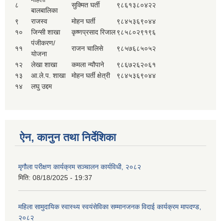
८
सुक्मित घर्ती
९८६१३८०४२२
बालबालिका
९
राजस्व
मोहन घर्ती
९८४५३६९०४४
१०
जिन्सी शाखा
कृष्णप्रसाद रिजाल
९८५८०२९१९६
पंजीकरण/
११
राजन चालिसे
९८५७६८५०५२
योजना
१२
लेखा शाखा
कमला न्यौपाने
९८६७२६२०६१
१३
आ.ले.प. शाखा
मोहन घर्ती क्षेत्री
९८४५३६९०४४
१४
लघु उद्दम
ऐन, कानुन तथा निर्देशिका
मृगौला परीक्षण कार्यक्रम सञ्चालन कार्यविधी, २०८२
मिति:
08/18/2025 - 19:37
महिला सामुदायिक स्वास्थ्य स्वयंसेविका सम्मानजनक विदाई कार्यक्रम मापदण्ड,
२०८२