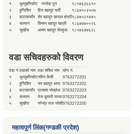
१
धुल्लुबाँस्कोट
नरसेङ पुन
९८५७६३६६१०
२
हुग्दिशिर
हिरा बहादुर घर्ती
९८६७५०३५०७
३
बाटाकाचौर
सेर बहादुर खनाल क्षेत्री
९८४७५२१४७५
४
सल्यान
किसन बहादुर खत्री
९८६७७७००२६
५
सुखौरा
अम्मर बहादुर सेरबुजा
९८५७६७७६२८
वडा सचिवहरुको विवरण
वडा नं.
वडाको नाम
वडा सचिव नाम
फोन नं.
१
धुल्लुबाँस्कोट
नविन केसी
9763272201
२
हुग्दिशिर
यम बहादुर थापा
9763272202
३
बाटाकाचौर
प्रकाश पोख्रेल
9763272203
४
सल्यान
तेज कुमारी पाध्या
9763272204
५
सुखौरा
नरेन्द्र राज जोशी
9763272200
महत्वपूर्ण लिंक(गण्डकी प्रदेश)