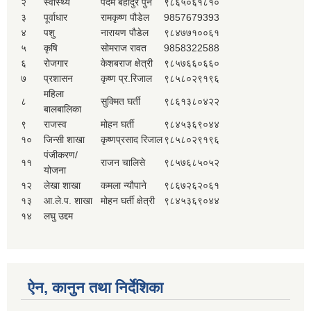
२
स्वास्थ्य
पदम बहादुर पुन
९८६५०६१८१०
३
पूर्वाधार
रामकृष्ण पौडेल
9857679393
४
पशु
नारायण पौडेल
९८४७७१००६१
५
कृषि
सोमराज रावत
9858322588
६
रोजगार
केशबराज क्षेत्री
९८५७६६०६६०
७
प्रशासन
कृष्ण प्र.रिजाल
९८५८०२९१९६
महिला
८
सुक्मित घर्ती
९८६१३८०४२२
बालबालिका
९
राजस्व
मोहन घर्ती
९८४५३६९०४४
१०
जिन्सी शाखा
कृष्णप्रसाद रिजाल
९८५८०२९१९६
पंजीकरण/
११
राजन चालिसे
९८५७६८५०५२
योजना
१२
लेखा शाखा
कमला न्यौपाने
९८६७२६२०६१
१३
आ.ले.प. शाखा
मोहन घर्ती क्षेत्री
९८४५३६९०४४
१४
लघु उद्दम
ऐन, कानुन तथा निर्देशिका