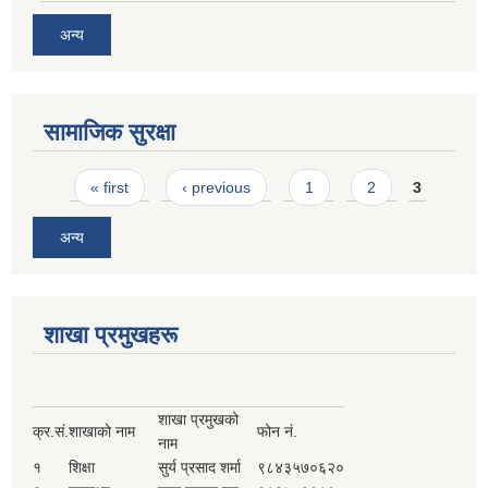
अन्य
सामाजिक सुरक्षा
Pages
« first
‹ previous
1
2
3
अन्य
शाखा प्रमुखहरू
शाखा प्रमुखको
क्र.सं.
शाखाको नाम
फोन नं.
नाम
१
शिक्षा
सुर्य प्रसाद शर्मा
९८४३५७०६२०