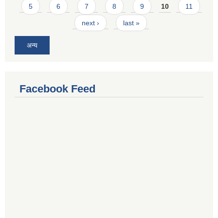
5
6
7
8
9
10
11
next ›
last »
अन्य
Facebook Feed