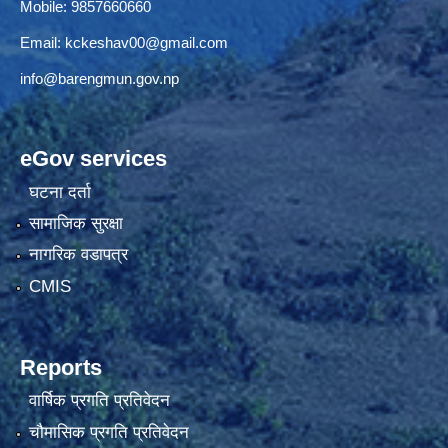
Mobile: 9857660660
Email:
kckeshav00@gmail.com
info@barengmun.gov.np
eGov services
घटना दर्ता
सामाजिक सुरक्षा
नागरिक वडापत्र
CMIS
Reports
वार्षिक प्रगति प्रतिवेदन
चौमासिक प्रगति प्रतिवेदन