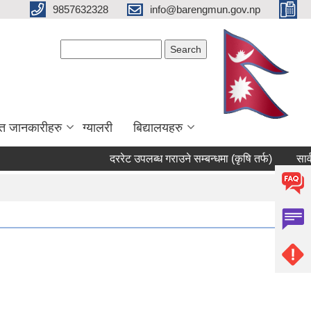
9857632328
info@barengmun.gov.np
Search form
Search
त जानकारीहरु
ग्यालरी
बिद्यालयहरु
दररेट उपलब्ध गराउने सम्बन्धमा (कृषि तर्फ)
सार्वजनिक 