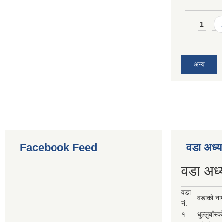
Pages
1
अन्य
Facebook Feed
वडा अध्य
वडा अध्
वडा
वडाको ना
नं.
१
धुल्लुबाँस्