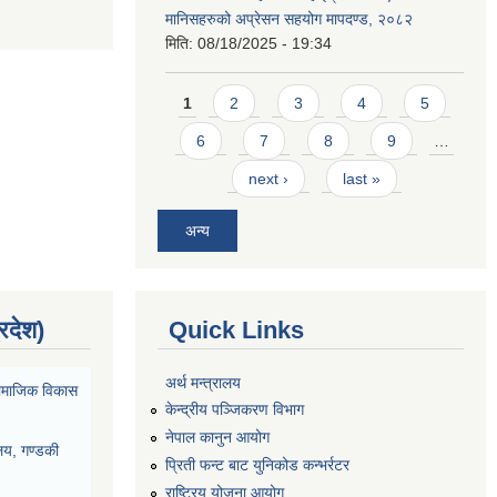
मानिसहरुको अप्रेसन सहयोग मापदण्ड, २०८२
मिति:
08/18/2025 - 19:34
Pages
1
2
3
4
5
6
7
8
9
…
next ›
last »
अन्य
्रदेश)
Quick Links
अर्थ मन्त्रालय
ा सामाजिक विकास
केन्द्रीय पञ्जिकरण विभाग
नेपाल कानुन आयोग
ालय, गण्डकी
प्रिती फन्ट बाट युनिकोड कन्भर्रटर
राष्ट्रिय योजना आयोग