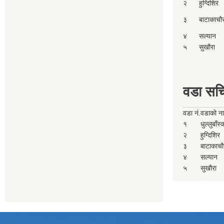
२
हुग्दिशिर
३
बाटाकाचौ
४
सल्यान
५
सुखौरा
वडा सच
वडा नं.
वडाको न
१
धुल्लुबाँस
२
हुग्दिशिर
३
बाटाकाचौ
४
सल्यान
५
सुखौरा