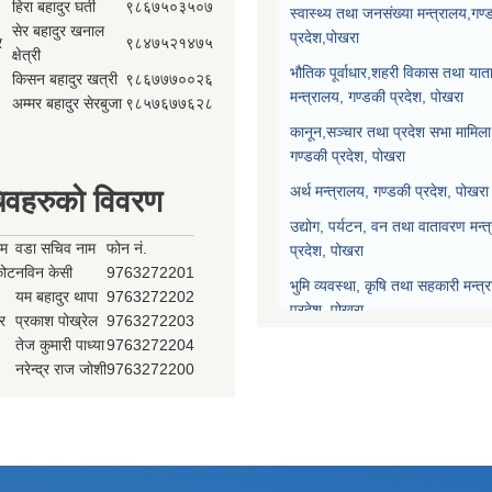
हिरा बहादुर घर्ती
९८६७५०३५०७
स्वास्थ्य तथा जनसंख्या मन्त्रालय,गण्
सेर बहादुर खनाल
प्रदेश,पोखरा
र
९८४७५२१४७५
क्षेत्री
भौतिक पूर्वाधार,शहरी विकास तथा याता
किसन बहादुर खत्री
९८६७७७००२६
मन्त्रालय, गण्डकी प्रदेश, पोखरा
अम्मर बहादुर सेरबुजा
९८५७६७७६२८
कानून,सञ्चार तथा प्रदेश सभा मामिला 
गण्डकी प्रदेश, पोखरा
अर्थ मन्त्रालय, गण्डकी प्रदेश, पोखरा
िवहरुको विवरण
उद्योग, पर्यटन, वन तथा वातावरण मन्त
ाम
वडा सचिव नाम
फोन नं.
प्रदेश, पोखरा
्कोट
नविन केसी
9763272201
भुमि व्यवस्था, कृषि तथा सहकारी मन्त्
यम बहादुर थापा
9763272202
प्रदेश, पोखरा
र
प्रकाश पोख्रेल
9763272203
तेज कुमारी पाध्या
9763272204
प्रदेश नीति योजना आयोग, गण्डकी प्र
नरेन्द्र राज जोशी
9763272200
प्रदेश सभा, गण्डकी प्रदेश, पोखरा
मुख्यन्यायाधिवक्ताको कार्यालय, गण्डक