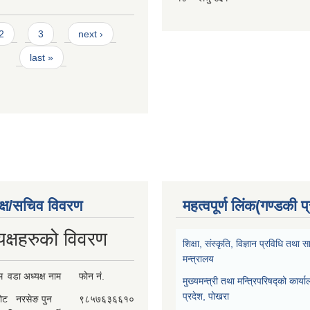
2
3
next ›
last »
क्ष/सचिव विवरण
महत्वपूर्ण लिंक(गण्डकी प
यक्षहरुको विवरण
शिक्षा, संस्कृति, विज्ञान प्रविधि तथ
मन्त्रालय
म
वडा अध्यक्ष नाम
फोन नं.
मुख्यमन्त्री तथा मन्त्रिपरिषद्को कार्य
प्रदेश, पोखरा
कोट
नरसेङ पुन
९८५७६३६६१०