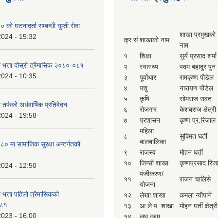
ो घटनादर्ता सम्बन्धी घुम्ती सेवा
शाखा प्रमुखको
2024 - 15:32
क्र.सं.
शाखाको नाम
नाम
१
शिक्षा
सुर्य प्रसाद शर्मा
ा भत्ता दोस्रो त्रैमासिक २०८०-०८१
२
स्वास्थ्य
पदम बहादुर पुन
2024 - 10:35
३
पूर्वाधार
रामकृष्ण पौडेल
४
पशु
नारायण पौडेल
५
कृषि
सोमराज रावत
 तर्फको अर्धवार्षिक प्रतिवेदन
६
रोजगार
केशबराज क्षेत्री
2024 - 19:58
७
प्रशासन
कृष्ण प्र.रिजाल
महिला
८
सुक्मित घर्ती
बालबालिका
 मा सामाजिक सुरक्षा अन्तर्गतको
९
राजस्व
मोहन घर्ती
१०
जिन्सी शाखा
कृष्णप्रसाद रिज
2024 - 12:50
पंजीकरण/
११
राजन चालिसे
योजना
ा भत्ता पहिलो त्रैमासिकको
१२
लेखा शाखा
कमला न्यौपाने
-८१
१३
आ.ले.प. शाखा
मोहन घर्ती क्षेत्री
2023 - 16:00
१४
लघु उद्दम