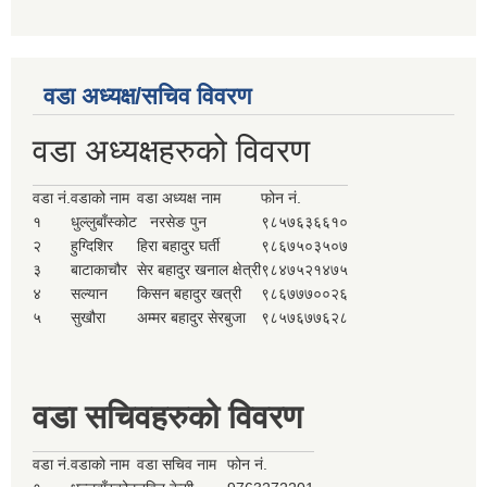
वडा अध्यक्ष/सचिव विवरण
वडा अध्यक्षहरुको विवरण
वडा नं.
वडाको नाम
वडा अध्यक्ष नाम
फोन नं.
१
धुल्लुबाँस्कोट
नरसेङ पुन
९८५७६३६६१०
२
हुग्दिशिर
हिरा बहादुर घर्ती
९८६७५०३५०७
३
बाटाकाचौर
सेर बहादुर खनाल क्षेत्री
९८४७५२१४७५
४
सल्यान
किसन बहादुर खत्री
९८६७७७००२६
५
सुखौरा
अम्मर बहादुर सेरबुजा
९८५७६७७६२८
वडा सचिवहरुको विवरण
वडा नं.
वडाको नाम
वडा सचिव नाम
फोन नं.