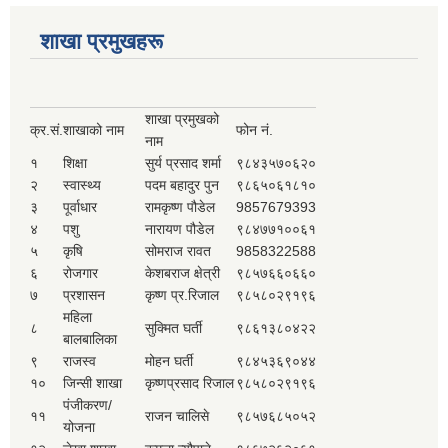
शाखा प्रमुखहरू
शाखा प्रमुखको
क्र.सं.
शाखाको नाम
फोन नं.
नाम
१
शिक्षा
सुर्य प्रसाद शर्मा
९८४३५७०६२०
२
स्वास्थ्य
पदम बहादुर पुन
९८६५०६१८१०
३
पूर्वाधार
रामकृष्ण पौडेल
9857679393
४
पशु
नारायण पौडेल
९८४७७१००६१
५
कृषि
सोमराज रावत
9858322588
६
रोजगार
केशबराज क्षेत्री
९८५७६६०६६०
७
प्रशासन
कृष्ण प्र.रिजाल
९८५८०२९१९६
महिला
८
सुक्मित घर्ती
९८६१३८०४२२
बालबालिका
९
राजस्व
मोहन घर्ती
९८४५३६९०४४
१०
जिन्सी शाखा
कृष्णप्रसाद रिजाल
९८५८०२९१९६
पंजीकरण/
११
राजन चालिसे
९८५७६८५०५२
योजना