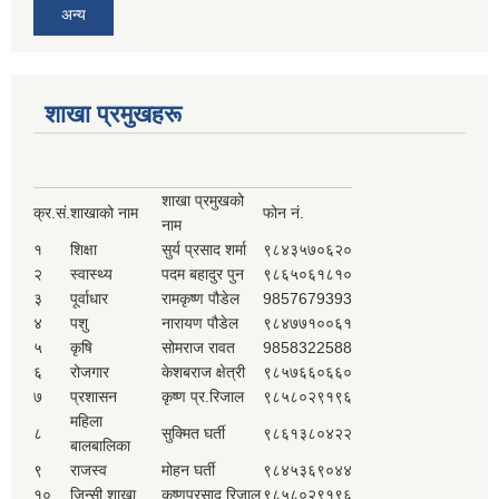
अन्य
शाखा प्रमुखहरू
शाखा प्रमुखको
क्र.सं.
शाखाको नाम
फोन नं.
नाम
१
शिक्षा
सुर्य प्रसाद शर्मा
९८४३५७०६२०
२
स्वास्थ्य
पदम बहादुर पुन
९८६५०६१८१०
३
पूर्वाधार
रामकृष्ण पौडेल
9857679393
४
पशु
नारायण पौडेल
९८४७७१००६१
५
कृषि
सोमराज रावत
9858322588
६
रोजगार
केशबराज क्षेत्री
९८५७६६०६६०
७
प्रशासन
कृष्ण प्र.रिजाल
९८५८०२९१९६
महिला
८
सुक्मित घर्ती
९८६१३८०४२२
बालबालिका
९
राजस्व
मोहन घर्ती
९८४५३६९०४४
१०
जिन्सी शाखा
कृष्णप्रसाद रिजाल
९८५८०२९१९६