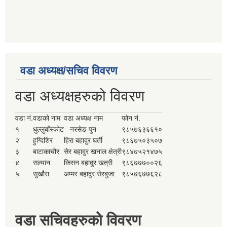
वडा अध्यक्ष/सचिव विवरण
वडा अध्यक्षहरुको विवरण
वडा नं.
वडाको नाम
वडा अध्यक्ष नाम
फोन नं.
१
धुल्लुबाँस्कोट
नरसेङ पुन
९८५७६३६६१०
२
हुग्दिशिर
हिरा बहादुर घर्ती
९८६७५०३५०७
३
बाटाकाचौर
सेर बहादुर खनाल क्षेत्री
९८४७५२१४७५
४
सल्यान
किसन बहादुर खत्री
९८६७७७००२६
५
सुखौरा
अम्मर बहादुर सेरबुजा
९८५७६७७६२८
वडा सचिवहरुको विवरण