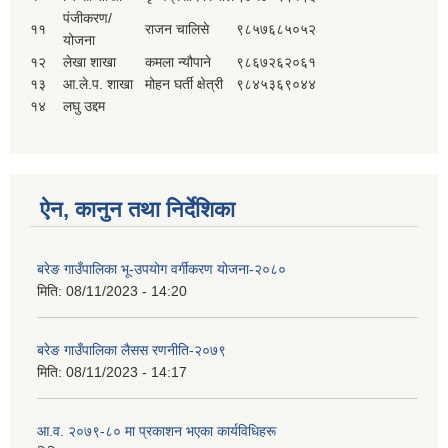
पंजीकरण/
११
राजन चालिसे
९८५७६८५०५२
योजना
१२
लेखा शाखा
कमला न्यौपाने
९८६७२६२०६१
१३
आ.ले.प. शाखा
मोहन घर्ती क्षेत्री
९८४५३६९०४४
१४
लघु उद्दम
ऐन, कानुन तथा निर्देशिका
बरेङ गाउँपालिका भू-उपयोग वर्गीकरण योजना-२०८०
मिति:
08/11/2023 - 14:20
बरेङ गाउँपालिका लैसस रणनीति-२०७९
मिति:
08/11/2023 - 14:17
आ.व. २०७९-८० मा प्रकाशन भएका कार्यविधिहरू