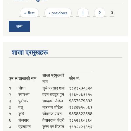
Pages
« first
‹ previous
1
2
3
अन्य
शाखा प्रमुखहरू
शाखा प्रमुखको
क्र.सं.
शाखाको नाम
फोन नं.
नाम
१
शिक्षा
सुर्य प्रसाद शर्मा
९८४३५७०६२०
२
स्वास्थ्य
पदम बहादुर पुन
९८६५०६१८१०
३
पूर्वाधार
रामकृष्ण पौडेल
9857679393
४
पशु
नारायण पौडेल
९८४७७१००६१
५
कृषि
सोमराज रावत
9858322588
६
रोजगार
केशबराज क्षेत्री
९८५७६६०६६०
७
प्रशासन
कृष्ण प्र.रिजाल
९८५८०२९१९६