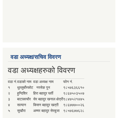
वडा अध्यक्ष/सचिव विवरण
वडा अध्यक्षहरुको विवरण
वडा नं.
वडाको नाम
वडा अध्यक्ष नाम
फोन नं.
१
धुल्लुबाँस्कोट
नरसेङ पुन
९८५७६३६६१०
२
हुग्दिशिर
हिरा बहादुर घर्ती
९८६७५०३५०७
३
बाटाकाचौर
सेर बहादुर खनाल क्षेत्री
९८४७५२१४७५
४
सल्यान
किसन बहादुर खत्री
९८६७७७००२६
५
सुखौरा
अम्मर बहादुर सेरबुजा
९८५७६७७६२८