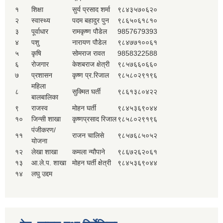
१
शिक्षा
सुर्य प्रसाद शर्मा
९८४३५७०६२०
२
स्वास्थ्य
पदम बहादुर पुन
९८६५०६१८१०
३
पूर्वाधार
रामकृष्ण पौडेल
9857679393
४
पशु
नारायण पौडेल
९८४७७१००६१
५
कृषि
सोमराज रावत
9858322588
६
रोजगार
केशबराज क्षेत्री
९८५७६६०६६०
७
प्रशासन
कृष्ण प्र.रिजाल
९८५८०२९१९६
महिला
८
सुक्मित घर्ती
९८६१३८०४२२
बालबालिका
९
राजस्व
मोहन घर्ती
९८४५३६९०४४
१०
जिन्सी शाखा
कृष्णप्रसाद रिजाल
९८५८०२९१९६
पंजीकरण/
११
राजन चालिसे
९८५७६८५०५२
योजना
१२
लेखा शाखा
कमला न्यौपाने
९८६७२६२०६१
१३
आ.ले.प. शाखा
मोहन घर्ती क्षेत्री
९८४५३६९०४४
१४
लघु उद्दम