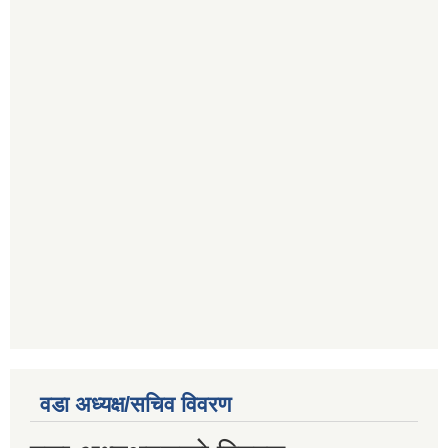
वडा अध्यक्ष/सचिव विवरण