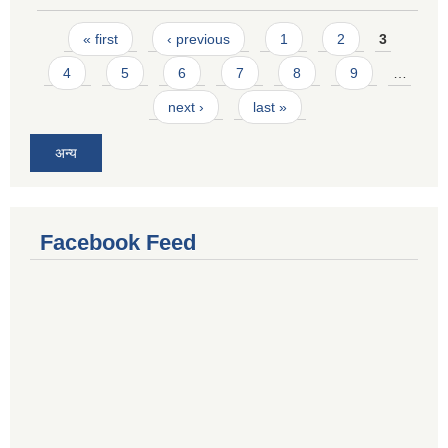
Pages
« first
‹ previous
1
2
3
4
5
6
7
8
9
…
next ›
last »
अन्य
Facebook Feed