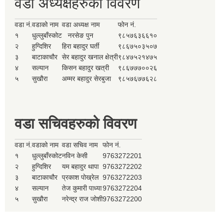
वडा अध्यक्षहरुको विवरण
वडा नं.
वडाको नाम
वडा अध्यक्ष नाम
फोन नं.
१
धुल्लुबाँस्कोट
नरसेङ पुन
९८५७६३६६१०
२
हुग्दिशिर
हिरा बहादुर घर्ती
९८६७५०३५०७
३
बाटाकाचौर
सेर बहादुर खनाल क्षेत्री
९८४७५२१४७५
४
सल्यान
किसन बहादुर खत्री
९८६७७७००२६
५
सुखौरा
अम्मर बहादुर सेरबुजा
९८५७६७७६२८
वडा सचिवहरुको विवरण
वडा नं.
वडाको नाम
वडा सचिव नाम
फोन नं.
१
धुल्लुबाँस्कोट
नविन केसी
9763272201
२
हुग्दिशिर
यम बहादुर थापा
9763272202
३
बाटाकाचौर
प्रकाश पोख्रेल
9763272203
४
सल्यान
तेज कुमारी पाध्या
9763272204
५
सुखौरा
नरेन्द्र राज जोशी
9763272200