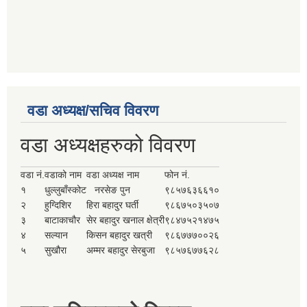
वडा अध्यक्ष/सचिव विवरण
वडा अध्यक्षहरुको विवरण
वडा नं.
वडाको नाम
वडा अध्यक्ष नाम
फोन नं.
१
धुल्लुबाँस्कोट
नरसेङ पुन
९८५७६३६६१०
२
हुग्दिशिर
हिरा बहादुर घर्ती
९८६७५०३५०७
३
बाटाकाचौर
सेर बहादुर खनाल क्षेत्री
९८४७५२१४७५
४
सल्यान
किसन बहादुर खत्री
९८६७७७००२६
५
सुखौरा
अम्मर बहादुर सेरबुजा
९८५७६७७६२८