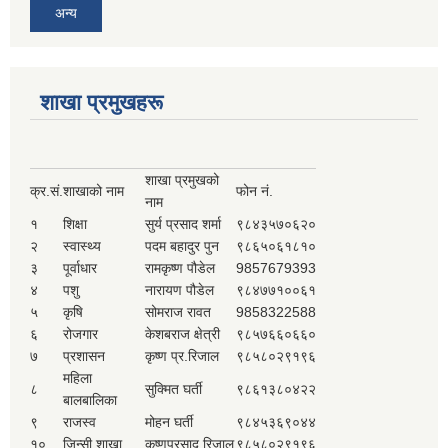
अन्य
शाखा प्रमुखहरू
शाखा प्रमुखको
क्र.सं.
शाखाको नाम
फोन नं.
नाम
१
शिक्षा
सुर्य प्रसाद शर्मा
९८४३५७०६२०
२
स्वास्थ्य
पदम बहादुर पुन
९८६५०६१८१०
३
पूर्वाधार
रामकृष्ण पौडेल
9857679393
४
पशु
नारायण पौडेल
९८४७७१००६१
५
कृषि
सोमराज रावत
9858322588
६
रोजगार
केशबराज क्षेत्री
९८५७६६०६६०
७
प्रशासन
कृष्ण प्र.रिजाल
९८५८०२९१९६
महिला
८
सुक्मित घर्ती
९८६१३८०४२२
बालबालिका
९
राजस्व
मोहन घर्ती
९८४५३६९०४४
१०
जिन्सी शाखा
कृष्णप्रसाद रिजाल
९८५८०२९१९६