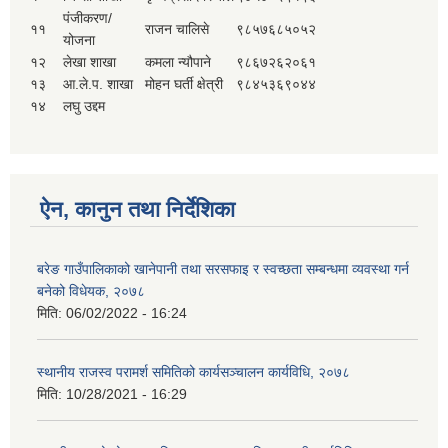
पंजीकरण/
११
राजन चालिसे
९८५७६८५०५२
योजना
१२
लेखा शाखा
कमला न्यौपाने
९८६७२६२०६१
१३
आ.ले.प. शाखा
मोहन घर्ती क्षेत्री
९८४५३६९०४४
१४
लघु उद्दम
ऐन, कानुन तथा निर्देशिका
बरेङ गाउँपालिकाको खानेपानी तथा सरसफाइ र स्वच्छता सम्बन्धमा व्यवस्था गर्न
बनेको विधेयक, २०७८
मिति:
06/02/2022 - 16:24
स्थानीय राजस्व परामर्श समितिको कार्यसञ्चालन कार्यविधि, २०७८
मिति:
10/28/2021 - 16:29