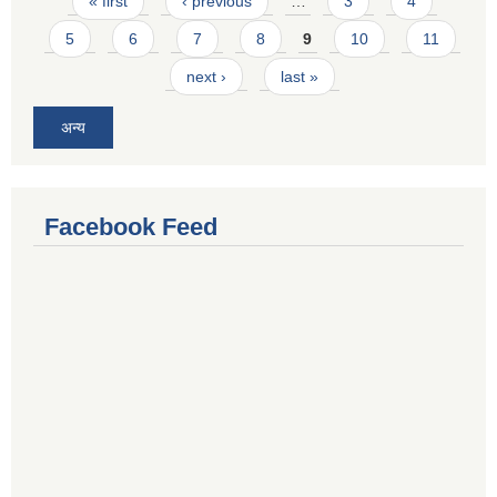
Pages
« first
‹ previous
…
3
4
5
6
7
8
9
10
11
next ›
last »
अन्य
Facebook Feed