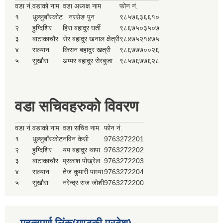
वडा नं.
वडाको नाम
वडा अध्यक्ष नाम
फोन नं.
१
धुल्लुबाँस्कोट
नरसेङ पुन
९८५७६३६६१०
२
हुग्दिशिर
हिरा बहादुर घर्ती
९८६७५०३५०७
३
बाटाकाचौर
सेर बहादुर खनाल क्षेत्री
९८४७५२१४७५
४
सल्यान
किसन बहादुर खत्री
९८६७७७००२६
५
सुखौरा
अम्मर बहादुर सेरबुजा
९८५७६७७६२८
वडा सचिवहरुको विवरण
वडा नं.
वडाको नाम
वडा सचिव नाम
फोन नं.
१
धुल्लुबाँस्कोट
नविन केसी
9763272201
२
हुग्दिशिर
यम बहादुर थापा
9763272202
३
बाटाकाचौर
प्रकाश पोख्रेल
9763272203
४
सल्यान
तेज कुमारी पाध्या
9763272204
५
सुखौरा
नरेन्द्र राज जोशी
9763272200