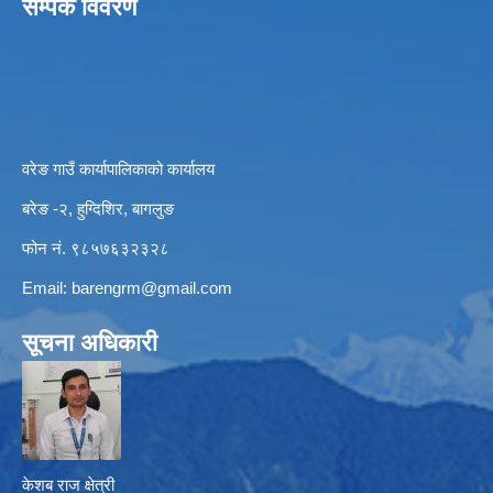
सम्पर्क विवरण
वरेङ गाउँ कार्यापालिकाको कार्यालय
बरेङ -२, हुग्दिशिर, बागलुङ
फोन नं. ९८५७६३२३२८
Email:
barengrm@gmail.com
सूचना अधिकारी
केशब राज क्षेत्री