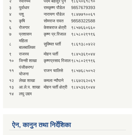
२
स्वास्थ्य
पदम बहादुर पुन
९८६५०६१८१०
३
पूर्वाधार
रामकृष्ण पौडेल
9857679393
४
पशु
नारायण पौडेल
९८४७७१००६१
५
कृषि
सोमराज रावत
9858322588
६
रोजगार
केशबराज क्षेत्री
९८५७६६०६६०
७
प्रशासन
कृष्ण प्र.रिजाल
९८५८०२९१९६
महिला
८
सुक्मित घर्ती
९८६१३८०४२२
बालबालिका
९
राजस्व
मोहन घर्ती
९८४५३६९०४४
१०
जिन्सी शाखा
कृष्णप्रसाद रिजाल
९८५८०२९१९६
पंजीकरण/
११
राजन चालिसे
९८५७६८५०५२
योजना
१२
लेखा शाखा
कमला न्यौपाने
९८६७२६२०६१
१३
आ.ले.प. शाखा
मोहन घर्ती क्षेत्री
९८४५३६९०४४
१४
लघु उद्दम
ऐन, कानुन तथा निर्देशिका