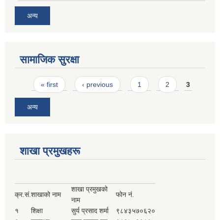
अन्य
सामाजिक सुरक्षा
Pages
« first
‹ previous
1
2
3
अन्य
शाखा प्रमुखहरू
शाखा प्रमुखको
क्र.सं.
शाखाको नाम
फोन नं.
नाम
१
शिक्षा
सुर्य प्रसाद शर्मा
९८४३५७०६२०