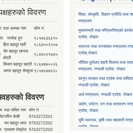
यक्षहरुको विवरण
शिक्षा, संस्कृति, विज्ञान प्रविधि तथ
मन्त्रालय
म
वडा अध्यक्ष नाम
फोन नं.
मुख्यमन्त्री तथा मन्त्रिपरिषद्को कार्य
प्रदेश, पोखरा
कोट
नरसेङ पुन
९८५७६३६६१०
हिरा बहादुर घर्ती
९८६७५०३५०७
स्वास्थ्य तथा जनसंख्या मन्त्रालय,गण्
सेर बहादुर खनाल
प्रदेश,पोखरा
र
९८४७५२१४७५
क्षेत्री
भौतिक पूर्वाधार,शहरी विकास तथा याता
किसन बहादुर खत्री
९८६७७७००२६
मन्त्रालय, गण्डकी प्रदेश, पोखरा
अम्मर बहादुर सेरबुजा
९८५७६७७६२८
कानून,सञ्चार तथा प्रदेश सभा मामिला 
गण्डकी प्रदेश, पोखरा
अर्थ मन्त्रालय, गण्डकी प्रदेश, पोखरा
िवहरुको विवरण
उद्योग, पर्यटन, वन तथा वातावरण मन्त
ाम
वडा सचिव नाम
फोन नं.
प्रदेश, पोखरा
्कोट
नविन केसी
9763272201
भुमि व्यवस्था, कृषि तथा सहकारी मन्त्
यम बहादुर थापा
9763272202
प्रदेश, पोखरा
र
प्रकाश पोख्रेल
9763272203