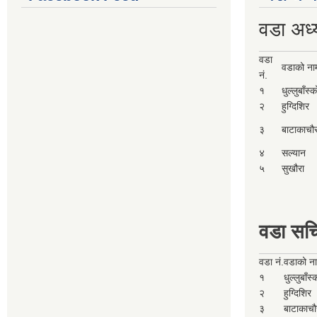
वडा अध्
वडा
वडाको ना
नं.
१
धुल्लुबाँस्
२
हुग्दिशिर
३
बाटाकाचौ
४
सल्यान
५
सुखौरा
वडा सच
वडा नं.
वडाको न
१
धुल्लुबाँस
२
हुग्दिशिर
३
बाटाकाचौ