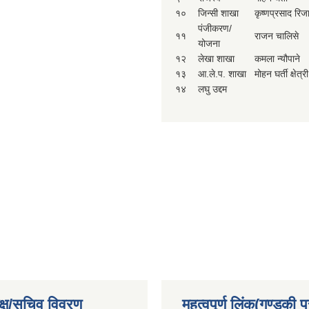
१०
जिन्सी शाखा
कृष्णप्रसाद रिज
पंजीकरण/
११
राजन चालिसे
योजना
१२
लेखा शाखा
कमला न्यौपाने
१३
आ.ले.प. शाखा
मोहन घर्ती क्षेत्री
१४
लघु उद्दम
क्ष/सचिव विवरण
महत्वपूर्ण लिंक(गण्डकी प