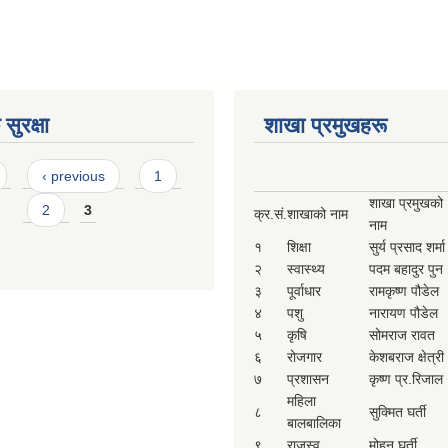
सुरक्षा
शाखा प्रमुखहरू
‹ previous
1
शाखा प्रमुखको
2
3
क्र.सं.
शाखाको नाम
नाम
१
शिक्षा
सुर्य प्रसाद शर्मा
२
स्वास्थ्य
पदम बहादुर पुन
३
पूर्वाधार
रामकृष्ण पौडेल
४
पशु
नारायण पौडेल
५
कृषि
सोमराज रावत
६
रोजगार
केशबराज क्षेत्री
७
प्रशासन
कृष्ण प्र.रिजाल
महिला
८
सुक्मित घर्ती
बालबालिका
९
राजस्व
मोहन घर्ती