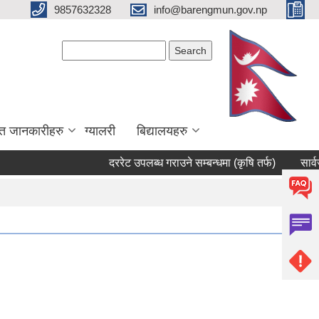
9857632328
info@barengmun.gov.np
Search form
Search
त जानकारीहरु
ग्यालरी
बिद्यालयहरु
दररेट उपलब्ध गराउने सम्बन्धमा (कृषि तर्फ)
सार्वजनिक सु