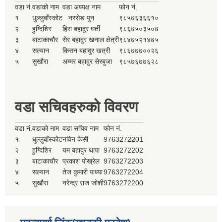
वडा नं.
वडाको नाम
वडा अध्यक्ष नाम
फोन नं.
१
धुल्लुबाँस्कोट
नरसेङ पुन
९८५७६३६६१०
२
हुग्दिशिर
हिरा बहादुर घर्ती
९८६७५०३५०७
३
बाटाकाचौर
सेर बहादुर खनाल क्षेत्री
९८४७५२१४७५
४
सल्यान
किसन बहादुर खत्री
९८६७७७००२६
५
सुखौरा
अम्मर बहादुर सेरबुजा
९८५७६७७६२८
वडा सचिवहरुको विवरण
वडा नं.
वडाको नाम
वडा सचिव नाम
फोन नं.
१
धुल्लुबाँस्कोट
नविन केसी
9763272201
२
हुग्दिशिर
यम बहादुर थापा
9763272202
३
बाटाकाचौर
प्रकाश पोख्रेल
9763272203
४
सल्यान
तेज कुमारी पाध्या
9763272204
५
सुखौरा
नरेन्द्र राज जोशी
9763272200