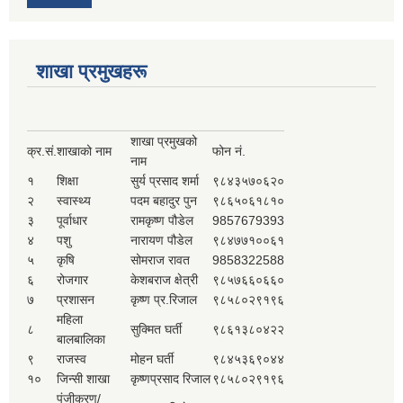
शाखा प्रमुखहरू
शाखा प्रमुखको
क्र.सं.
शाखाको नाम
फोन नं.
नाम
१
शिक्षा
सुर्य प्रसाद शर्मा
९८४३५७०६२०
२
स्वास्थ्य
पदम बहादुर पुन
९८६५०६१८१०
३
पूर्वाधार
रामकृष्ण पौडेल
9857679393
४
पशु
नारायण पौडेल
९८४७७१००६१
५
कृषि
सोमराज रावत
9858322588
६
रोजगार
केशबराज क्षेत्री
९८५७६६०६६०
७
प्रशासन
कृष्ण प्र.रिजाल
९८५८०२९१९६
महिला
८
सुक्मित घर्ती
९८६१३८०४२२
बालबालिका
९
राजस्व
मोहन घर्ती
९८४५३६९०४४
१०
जिन्सी शाखा
कृष्णप्रसाद रिजाल
९८५८०२९१९६
पंजीकरण/