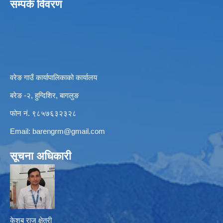
सम्पर्क विवरण
वरेङ गाउँ कार्यापालिकाको कार्यालय
बरेङ -२, हुग्दिशिर, बागलुङ
फोन नं. ९८५७६३२३२८
Email:
barengrm@gmail.com
सूचना अधिकारी
केशब राज क्षेत्री