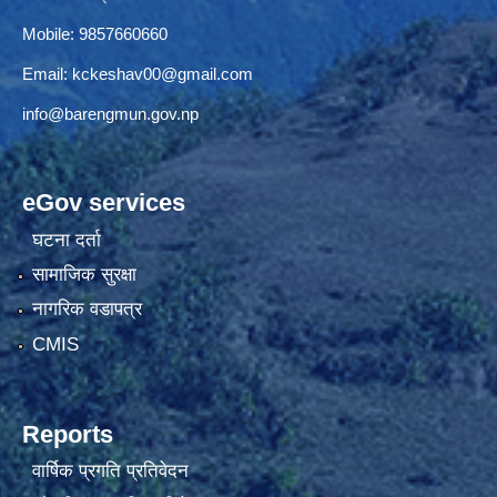
Mobile: 9857660660
Email:
kckeshav00@gmail.com
info@barengmun.gov.np
eGov services
घटना दर्ता
सामाजिक सुरक्षा
नागरिक वडापत्र
CMIS
Reports
वार्षिक प्रगति प्रतिवेदन