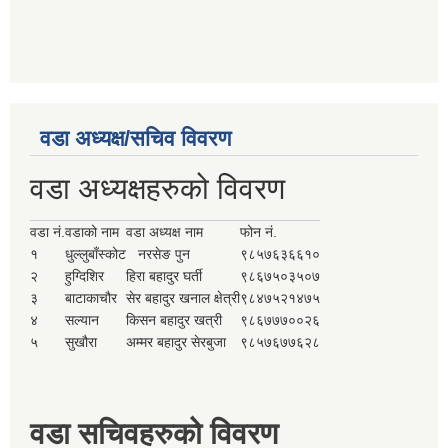
वडा अध्यक्ष/सचिव विवरण
वडा अध्यक्षहरुको विवरण
वडा नं.
वडाको नाम
वडा अध्यक्ष नाम
फोन नं.
१
धुल्लुबाँस्कोट
नरसेङ पुन
९८५७६३६६१०
२
हुग्दिशिर
हिरा बहादुर घर्ती
९८६७५०३५०७
३
बाटाकाचौर
सेर बहादुर खनाल क्षेत्री
९८४७५२१४७५
४
सल्यान
किसन बहादुर खत्री
९८६७७७००२६
५
सुखौरा
अम्मर बहादुर सेरबुजा
९८५७६७७६२८
वडा सचिवहरुको विवरण