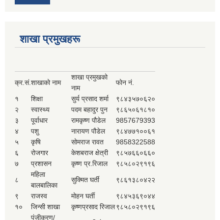
शाखा प्रमुखहरू
शाखा प्रमुखको
क्र.सं.
शाखाको नाम
फोन नं.
नाम
१
शिक्षा
सुर्य प्रसाद शर्मा
९८४३५७०६२०
२
स्वास्थ्य
पदम बहादुर पुन
९८६५०६१८१०
३
पूर्वाधार
रामकृष्ण पौडेल
9857679393
४
पशु
नारायण पौडेल
९८४७७१००६१
५
कृषि
सोमराज रावत
9858322588
६
रोजगार
केशबराज क्षेत्री
९८५७६६०६६०
७
प्रशासन
कृष्ण प्र.रिजाल
९८५८०२९१९६
महिला
८
सुक्मित घर्ती
९८६१३८०४२२
बालबालिका
९
राजस्व
मोहन घर्ती
९८४५३६९०४४
१०
जिन्सी शाखा
कृष्णप्रसाद रिजाल
९८५८०२९१९६
पंजीकरण/