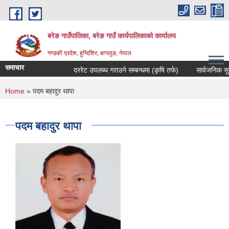
Skip to main content
बरेङ गाउँपालिका, बरेङ गाउँ कार्यपालिकाको कार्यालय
गण्डकी प्रदेश, हुग्दिशिर, बागलुङ, नेपाल
समाचार
दररेट उपलब्ध गराउने सम्बन्धमा (कृषि तर्फ)
सार्वजनिक सुनुवाइ 
You are here
Home
» पदम बहादुर थापा
पदम बहादुर थापा