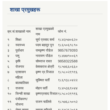
शाखा प्रमुखहरू
शाखा प्रमुखको
क्र.सं.
शाखाको नाम
फोन नं.
नाम
१
शिक्षा
सुर्य प्रसाद शर्मा
९८४३५७०६२०
२
स्वास्थ्य
पदम बहादुर पुन
९८६५०६१८१०
३
पूर्वाधार
रामकृष्ण पौडेल
9857679393
४
पशु
नारायण पौडेल
९८४७७१००६१
५
कृषि
सोमराज रावत
9858322588
६
रोजगार
केशबराज क्षेत्री
९८५७६६०६६०
७
प्रशासन
कृष्ण प्र.रिजाल
९८५८०२९१९६
महिला
८
सुक्मित घर्ती
९८६१३८०४२२
बालबालिका
९
राजस्व
मोहन घर्ती
९८४५३६९०४४
१०
जिन्सी शाखा
कृष्णप्रसाद रिजाल
९८५८०२९१९६
पंजीकरण/
११
राजन चालिसे
९८५७६८५०५२
योजना
१२
लेखा शाखा
कमला न्यौपाने
९८६७२६२०६१