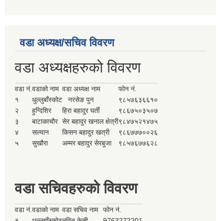
वडा अध्यक्ष/सचिव विवरण
वडा अध्यक्षहरुको विवरण
वडा नं.
वडाको नाम
वडा अध्यक्ष नाम
फोन नं.
१
धुल्लुबाँस्कोट
नरसेङ पुन
९८५७६३६६१०
२
हुग्दिशिर
हिरा बहादुर घर्ती
९८६७५०३५०७
३
बाटाकाचौर
सेर बहादुर खनाल क्षेत्री
९८४७५२१४७५
४
सल्यान
किसन बहादुर खत्री
९८६७७७००२६
५
सुखौरा
अम्मर बहादुर सेरबुजा
९८५७६७७६२८
वडा सचिवहरुको विवरण
वडा नं.
वडाको नाम
वडा सचिव नाम
फोन नं.
१
धुल्लुबाँस्कोट
नविन केसी
9763272201