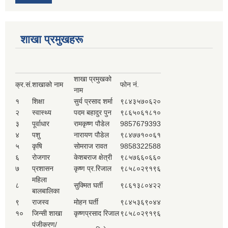
शाखा प्रमुखहरू
शाखा प्रमुखको
क्र.सं.
शाखाको नाम
फोन नं.
नाम
१
शिक्षा
सुर्य प्रसाद शर्मा
९८४३५७०६२०
२
स्वास्थ्य
पदम बहादुर पुन
९८६५०६१८१०
३
पूर्वाधार
रामकृष्ण पौडेल
9857679393
४
पशु
नारायण पौडेल
९८४७७१००६१
५
कृषि
सोमराज रावत
9858322588
६
रोजगार
केशबराज क्षेत्री
९८५७६६०६६०
७
प्रशासन
कृष्ण प्र.रिजाल
९८५८०२९१९६
महिला
८
सुक्मित घर्ती
९८६१३८०४२२
बालबालिका
९
राजस्व
मोहन घर्ती
९८४५३६९०४४
१०
जिन्सी शाखा
कृष्णप्रसाद रिजाल
९८५८०२९१९६
पंजीकरण/