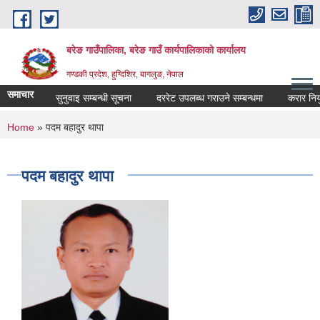
Skip to main content
बरेङ गाउँपालिका, बरेङ गाउँ कार्यपालिकाको कार्यालय
गण्डकी प्रदेश, हुग्दिशिर, बागलुङ, नेपाल
समाचार
सार्वजनिक सुनुवाइ सम्बन्धी सूचना
दररेट उपलब्ध गराउने सम्बन्धमा
करार नियुक्ति 
You are here
Home
» पदम बहादुर थापा
पदम बहादुर थापा