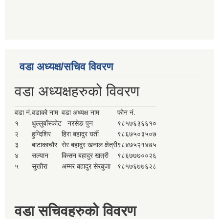
वडा अध्यक्ष/सचिव विवरण
वडा अध्यक्षहरुको विवरण
वडा नं.
वडाको नाम
वडा अध्यक्ष नाम
फोन नं.
१
धुल्लुबाँस्कोट
नरसेङ पुन
९८५७६३६६१०
२
हुग्दिशिर
हिरा बहादुर घर्ती
९८६७५०३५०७
३
बाटाकाचौर
सेर बहादुर खनाल क्षेत्री
९८४७५२१४७५
४
सल्यान
किसन बहादुर खत्री
९८६७७७००२६
५
सुखौरा
अम्मर बहादुर सेरबुजा
९८५७६७७६२८
वडा सचिवहरुको विवरण