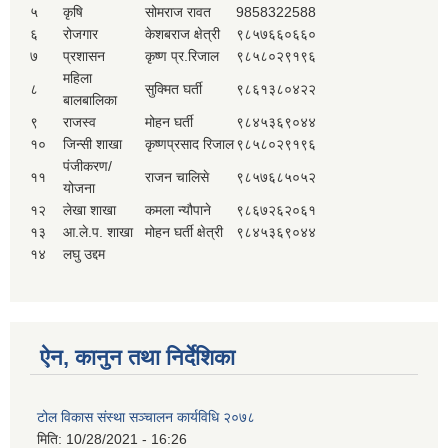
५
कृषि
सोमराज रावत
9858322588
६
रोजगार
केशबराज क्षेत्री
९८५७६६०६६०
७
प्रशासन
कृष्ण प्र.रिजाल
९८५८०२९१९६
महिला
८
सुक्मित घर्ती
९८६१३८०४२२
बालबालिका
९
राजस्व
मोहन घर्ती
९८४५३६९०४४
१०
जिन्सी शाखा
कृष्णप्रसाद रिजाल
९८५८०२९१९६
पंजीकरण/
११
राजन चालिसे
९८५७६८५०५२
योजना
१२
लेखा शाखा
कमला न्यौपाने
९८६७२६२०६१
१३
आ.ले.प. शाखा
मोहन घर्ती क्षेत्री
९८४५३६९०४४
१४
लघु उद्दम
ऐन, कानुन तथा निर्देशिका
टोल विकास संस्था सञ्चालन कार्यविधि २०७८
मिति:
10/28/2021 - 16:26