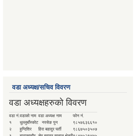
वडा अध्यक्ष/सचिव विवरण
वडा अध्यक्षहरुको विवरण
वडा नं.
वडाको नाम
वडा अध्यक्ष नाम
फोन नं.
१
धुल्लुबाँस्कोट
नरसेङ पुन
९८५७६३६६१०
२
हुग्दिशिर
हिरा बहादुर घर्ती
९८६७५०३५०७
३
बाटाकाचौर
सेर बहादुर खनाल क्षेत्री
९८४७५२१४७५