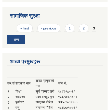
सामाजिक सुरक्षा
Pages
« first
‹ previous
1
2
3
अन्य
शाखा प्रमुखहरू
शाखा प्रमुखको
क्र.सं.
शाखाको नाम
फोन नं.
नाम
१
शिक्षा
सुर्य प्रसाद शर्मा
९८४३५७०६२०
२
स्वास्थ्य
पदम बहादुर पुन
९८६५०६१८१०
३
पूर्वाधार
रामकृष्ण पौडेल
9857679393
४
पशु
नारायण पौडेल
९८४७७१००६१