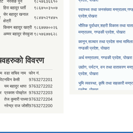
कोट
नरसेङ पुन
९८५७६३६६१०
हिरा बहादुर घर्ती
९८६७५०३५०७
स्वास्थ्य तथा जनसंख्या मन्त्रालय,गण्
सेर बहादुर खनाल
प्रदेश,पोखरा
र
९८४७५२१४७५
क्षेत्री
भौतिक पूर्वाधार,शहरी विकास तथा याता
किसन बहादुर खत्री
९८६७७७००२६
मन्त्रालय, गण्डकी प्रदेश, पोखरा
अम्मर बहादुर सेरबुजा
९८५७६७७६२८
कानून,सञ्चार तथा प्रदेश सभा मामिला 
गण्डकी प्रदेश, पोखरा
अर्थ मन्त्रालय, गण्डकी प्रदेश, पोखरा
िवहरुको विवरण
उद्योग, पर्यटन, वन तथा वातावरण मन्त
ाम
वडा सचिव नाम
फोन नं.
प्रदेश, पोखरा
्कोट
नविन केसी
9763272201
भुमि व्यवस्था, कृषि तथा सहकारी मन्त्
यम बहादुर थापा
9763272202
प्रदेश, पोखरा
र
प्रकाश पोख्रेल
9763272203
तेज कुमारी पाध्या
9763272204
प्रदेश नीति योजना आयोग, गण्डकी प्र
नरेन्द्र राज जोशी
9763272200
प्रदेश सभा, गण्डकी प्रदेश, पोखरा
मुख्यन्यायाधिवक्ताको कार्यालय, गण्डक