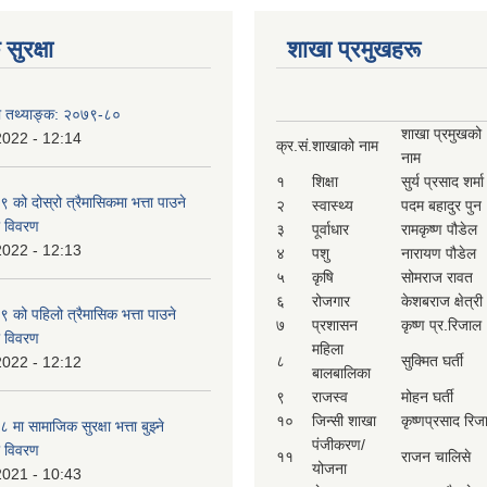
सुरक्षा
शाखा प्रमुखहरू
षा तथ्याङ्क: २०७९-८०
शाखा प्रमुखको
2022 - 12:14
क्र.सं.
शाखाको नाम
नाम
१
शिक्षा
सुर्य प्रसाद शर्मा
ो दोस्रो त्रैमासिकमा भत्ता पाउने
२
स्वास्थ्य
पदम बहादुर पुन
ो विवरण
३
पूर्वाधार
रामकृष्ण पौडेल
2022 - 12:13
४
पशु
नारायण पौडेल
५
कृषि
सोमराज रावत
६
रोजगार
केशबराज क्षेत्री
को पहिलो त्रैमासिक भत्ता पाउने
७
प्रशासन
कृष्ण प्र.रिजाल
ो विवरण
महिला
८
सुक्मित घर्ती
2022 - 12:12
बालबालिका
९
राजस्व
मोहन घर्ती
१०
जिन्सी शाखा
कृष्णप्रसाद रिज
ा सामाजिक सुरक्षा भत्ता बुझ्ने
पंजीकरण/
ो विवरण
११
राजन चालिसे
योजना
2021 - 10:43