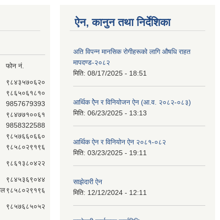
ऐन, कानुन तथा निर्देशिका
अति विपन्न मानसिक रोगीहरूको लागि औषधि राहत
मापदण्ड-२०८२
फोन नं.
मिति:
08/17/2025 - 18:51
९८४३५७०६२०
९८६५०६१८१०
आर्थिक ऐेन र विनियोजन ऐन (आ.व. २०८२-०८‍३)
9857679393
मिति:
06/23/2025 - 13:13
९८४७७१००६१
9858322588
९८५७६६०६६०
आर्थिक ऐन र विनियोन ऐन २०८१-०८२
९८५८०२९१९६
मिति:
03/23/2025 - 19:11
९८६१३८०४२२
९८४५३६९०४४
साझेदारी ऐन
ाल
९८५८०२९१९६
मिति:
12/12/2024 - 12:11
९८५७६८५०५२