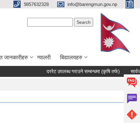
9857632328
info@barengmun.gov.np
Search form
Search
त जानकारीहरु
ग्यालरी
बिद्यालयहरु
दररेट उपलब्ध गराउने सम्बन्धमा (कृषि तर्फ)
सार्वजनिक सुन