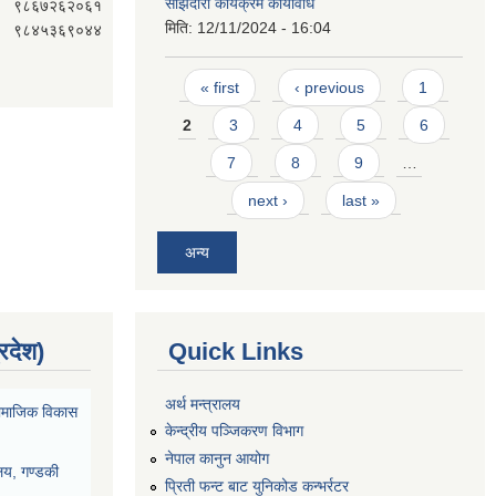
साझेदारी कार्यक्रम कार्यविधि
९८६७२६२०६१
मिति:
12/11/2024 - 16:04
९८४५३६९०४४
Pages
« first
‹ previous
1
2
3
4
5
6
7
8
9
…
next ›
last »
अन्य
्रदेश)
Quick Links
अर्थ मन्त्रालय
ा सामाजिक विकास
केन्द्रीय पञ्जिकरण विभाग
नेपाल कानुन आयोग
ालय, गण्डकी
प्रिती फन्ट बाट युनिकोड कन्भर्रटर