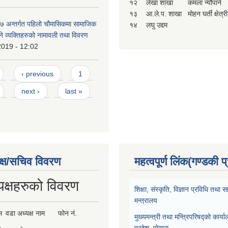
१२
लेखा शाखा
कमला न्यौपाने
१३
आ.ले.प. शाखा
मोहन घर्ती क्षेत्री
 अन्तर्गत पहिलो चौमासिकमा सामाजिक
१४
लघु उद्दम
ाउने व्यक्तिहरुको नामावली तथा विवरण
2019 - 12:02
‹ previous
1
next ›
last »
क्ष/सचिव विवरण
महत्वपूर्ण लिंक(गण्डकी प
यक्षहरुको विवरण
शिक्षा, संस्कृति, विज्ञान प्रविधि तथ
मन्त्रालय
म
वडा अध्यक्ष नाम
फोन नं.
मुख्यमन्त्री तथा मन्त्रिपरिषद्को कार्य
प्रदेश, पोखरा