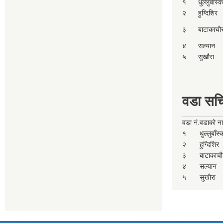
१
धुल्लुबाँस्
२
हुग्दिशिर
३
बाटाकाचौ
४
सल्यान
५
सुखौरा
वडा सच
वडा नं.
वडाको न
१
धुल्लुबाँस
२
हुग्दिशिर
३
बाटाकाचौ
४
सल्यान
५
सुखौरा