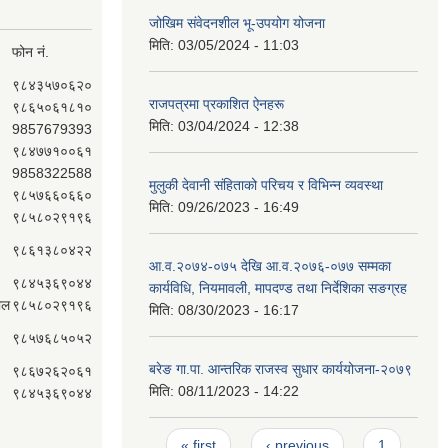
जोखिम संवेदनशील भू-उपयोग योजना
मिति:
03/05/2024 - 11:03
फोन नं.
९८४३५७०६२०
राजपत्रमा प्रकाशित ऐनहरू
९८६५०६१८१०
मिति:
03/04/2024 - 12:38
9857679393
९८४७७१००६१
9858322588
मुलुकी देवानी संहिताको परिचय र विभिन्न व्यवस्था
९८५७६६०६६०
मिति:
09/26/2023 - 16:49
९८५८०२९१९६
९८६१३८०४२२
आ.व.२०७४-०७५ देखि आ.व.२०७६-०७७ सम्मका
९८४५३६९०४४
कार्यविधि, नियमावली, मापदण्ड तथा निर्देशिका सङग्रह
ाल
९८५८०२९१९६
मिति:
08/30/2023 - 16:17
९८५७६८५०५२
बरेङ गा.पा. आन्तरिक राजस्व सुधार कार्ययोजना-२०७९
९८६७२६२०६१
मिति:
08/11/2023 - 14:22
९८४५३६९०४४
Pages
« first
‹ previous
1