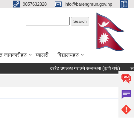
9857632328
info@barengmun.gov.np
Search form
Search
त जानकारीहरु
ग्यालरी
बिद्यालयहरु
दररेट उपलब्ध गराउने सम्बन्धमा (कृषि तर्फ)
सार्वजनिक