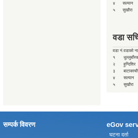
४
सल्यान
५
सुखौरा
वडा सच
वडा नं.
वडाको न
१
धुल्लुबाँस
२
हुग्दिशिर
३
बाटाकाचौ
४
सल्यान
५
सुखौरा
सम्पर्क विवरण
eGov serv
घटना दर्ता