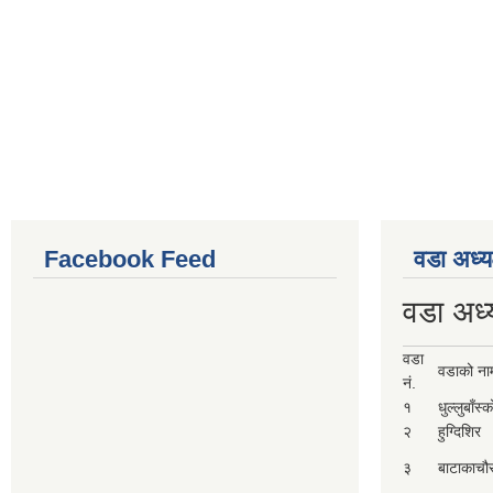
Facebook Feed
वडा अध्य
वडा अध्
वडा
वडाको ना
नं.
१
धुल्लुबाँस्
२
हुग्दिशिर
३
बाटाकाचौ