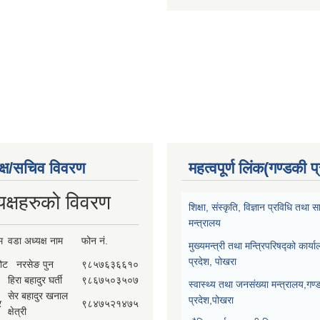
क्ष/सचिव विवरण
महत्वपूर्ण लिंक(गण्डकी प
यक्षहरुको विवरण
शिक्षा, संस्कृति, विज्ञान प्रविधि तथ
मन्त्रालय
म
वडा अध्यक्ष नाम
फोन नं.
मुख्यमन्त्री तथा मन्त्रिपरिषद्को कार्य
प्रदेश, पोखरा
कोट
नरसेङ पुन
९८५७६३६६१०
हिरा बहादुर घर्ती
९८६७५०३५०७
स्वास्थ्य तथा जनसंख्या मन्त्रालय,गण्
सेर बहादुर खनाल
प्रदेश,पोखरा
र
९८४७५२१४७५
क्षेत्री