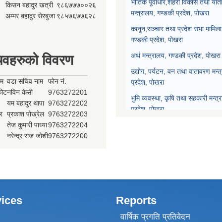
भौतिक पूर्वाधार,शहरी विकास तथा याता
किसन बहादुर खत्री
९८६७७७००२६
मन्त्रालय, गण्डकी प्रदेश, पोखरा
अम्मर बहादुर सेरबुजा
९८५७६७७६२८
कानून,सञ्चार तथा प्रदेश सभा मामिला 
गण्डकी प्रदेश, पोखरा
अर्थ मन्त्रालय, गण्डकी प्रदेश, पोखरा
िवहरुको विवरण
उद्योग, पर्यटन, वन तथा वातावरण मन्त
ाम
वडा सचिव नाम
फोन नं.
प्रदेश, पोखरा
्कोट
नविन केसी
9763272201
भुमि व्यवस्था, कृषि तथा सहकारी मन्त्
यम बहादुर थापा
9763272202
प्रदेश, पोखरा
र
प्रकाश पोख्रेल
9763272203
तेज कुमारी पाध्या
9763272204
प्रदेश नीति योजना आयोग, गण्डकी प्र
नरेन्द्र राज जोशी
9763272200
प्रदेश सभा, गण्डकी प्रदेश, पोखरा
मुख्यन्यायाधिवक्ताको कार्यालय, गण्डक
ices
Reports
वार्षिक प्रगति प्रतिवेदन