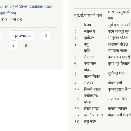
 को पहिलो किस्ता सामाजिक सरुक्षा
शाखा प्रमुखको
मावली विवरण
क्र.सं.
शाखाको नाम
नाम
2018 - 09:08
१
शिक्षा
सुर्य प्रसाद शर्मा
२
स्वास्थ्य
पदम बहादुर पुन
‹ previous
1
३
पूर्वाधार
रामकृष्ण पौडेल
४
पशु
नारायण पौडेल
2
3
५
कृषि
सोमराज रावत
६
रोजगार
केशबराज क्षेत्री
७
प्रशासन
कृष्ण प्र.रिजाल
महिला
८
सुक्मित घर्ती
बालबालिका
९
राजस्व
मोहन घर्ती
१०
जिन्सी शाखा
कृष्णप्रसाद रिज
पंजीकरण/
११
राजन चालिसे
योजना
१२
लेखा शाखा
कमला न्यौपाने
१३
आ.ले.प. शाखा
मोहन घर्ती क्षेत्री
१४
लघु उद्दम