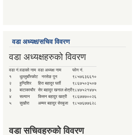
वडा अध्यक्ष/सचिव विवरण
वडा अध्यक्षहरुको विवरण
वडा नं.
वडाको नाम
वडा अध्यक्ष नाम
फोन नं.
१
धुल्लुबाँस्कोट
नरसेङ पुन
९८५७६३६६१०
२
हुग्दिशिर
हिरा बहादुर घर्ती
९८६७५०३५०७
३
बाटाकाचौर
सेर बहादुर खनाल क्षेत्री
९८४७५२१४७५
४
सल्यान
किसन बहादुर खत्री
९८६७७७००२६
५
सुखौरा
अम्मर बहादुर सेरबुजा
९८५७६७७६२८
वडा सचिवहरुको विवरण