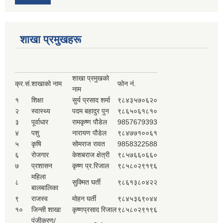
शाखा प्रमुखहरू
शाखा प्रमुखको
क्र.सं.
शाखाको नाम
फोन नं.
नाम
१
शिक्षा
सुर्य प्रसाद शर्मा
९८४३५७०६२०
२
स्वास्थ्य
पदम बहादुर पुन
९८६५०६१८१०
३
पूर्वाधार
रामकृष्ण पौडेल
9857679393
४
पशु
नारायण पौडेल
९८४७७१००६१
५
कृषि
सोमराज रावत
9858322588
६
रोजगार
केशबराज क्षेत्री
९८५७६६०६६०
७
प्रशासन
कृष्ण प्र.रिजाल
९८५८०२९१९६
महिला
८
सुक्मित घर्ती
९८६१३८०४२२
बालबालिका
९
राजस्व
मोहन घर्ती
९८४५३६९०४४
१०
जिन्सी शाखा
कृष्णप्रसाद रिजाल
९८५८०२९१९६
पंजीकरण/