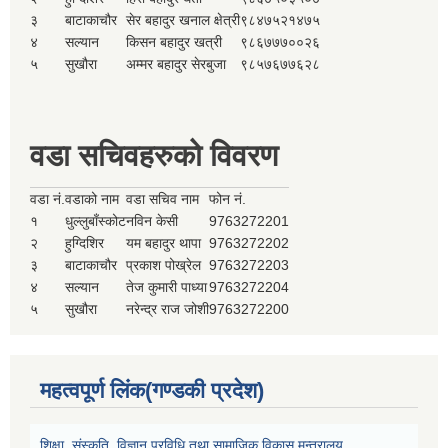
३
बाटाकाचौर
सेर बहादुर खनाल क्षेत्री
९८४७५२१४७५
४
सल्यान
किसन बहादुर खत्री
९८६७७७००२६
५
सुखौरा
अम्मर बहादुर सेरबुजा
९८५७६७७६२८
वडा सचिवहरुको विवरण
वडा नं.
वडाको नाम
वडा सचिव नाम
फोन नं.
१
धुल्लुबाँस्कोट
नविन केसी
9763272201
२
हुग्दिशिर
यम बहादुर थापा
9763272202
३
बाटाकाचौर
प्रकाश पोख्रेल
9763272203
४
सल्यान
तेज कुमारी पाध्या
9763272204
५
सुखौरा
नरेन्द्र राज जोशी
9763272200
महत्वपूर्ण लिंक(गण्डकी प्रदेश)
शिक्षा, संस्कृति, विज्ञान प्रविधि तथा सामाजिक विकास मन्त्रालय