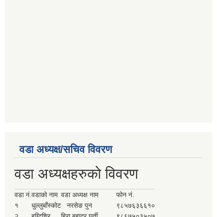
वडा अध्यक्ष/सचिव विवरण
वडा अध्यक्षहरुको विवरण
वडा नं.
वडाको नाम
वडा अध्यक्ष नाम
फोन नं.
१
धुल्लुबाँस्कोट
नरसेङ पुन
९८५७६३६६१०
२
हुग्दिशिर
हिरा बहादुर घर्ती
९८६७५०३५०७