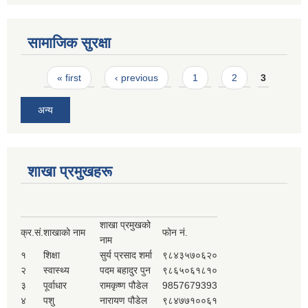
सामाजिक सुरक्षा
Pages
« first
‹ previous
1
2
3
अन्य
शाखा प्रमुखहरू
शाखा प्रमुखको
क्र.सं.
शाखाको नाम
फोन नं.
नाम
१
शिक्षा
सुर्य प्रसाद शर्मा
९८४३५७०६२०
२
स्वास्थ्य
पदम बहादुर पुन
९८६५०६१८१०
३
पूर्वाधार
रामकृष्ण पौडेल
9857679393
४
पशु
नारायण पौडेल
९८४७७१००६१