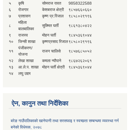
५
कृषि
सोमराज रावत
9858322588
६
रोजगार
केशबराज क्षेत्री
९८५७६६०६६०
७
प्रशासन
कृष्ण प्र.रिजाल
९८५८०२९१९६
महिला
८
सुक्मित घर्ती
९८६१३८०४२२
बालबालिका
९
राजस्व
मोहन घर्ती
९८४५३६९०४४
१०
जिन्सी शाखा
कृष्णप्रसाद रिजाल
९८५८०२९१९६
पंजीकरण/
११
राजन चालिसे
९८५७६८५०५२
योजना
१२
लेखा शाखा
कमला न्यौपाने
९८६७२६२०६१
१३
आ.ले.प. शाखा
मोहन घर्ती क्षेत्री
९८४५३६९०४४
१४
लघु उद्दम
ऐन, कानुन तथा निर्देशिका
बरेङ गाउँपालिकाको खानेपानी तथा सरसफाइ र स्वच्छता सम्बन्धमा व्यवस्था गर्न
बनेको विधेयक, २०७८