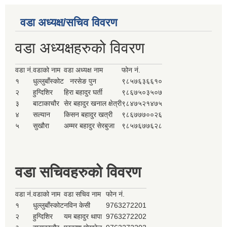
वडा अध्यक्ष/सचिव विवरण
वडा अध्यक्षहरुको विवरण
वडा नं.
वडाको नाम
वडा अध्यक्ष नाम
फोन नं.
१
धुल्लुबाँस्कोट
नरसेङ पुन
९८५७६३६६१०
२
हुग्दिशिर
हिरा बहादुर घर्ती
९८६७५०३५०७
३
बाटाकाचौर
सेर बहादुर खनाल क्षेत्री
९८४७५२१४७५
४
सल्यान
किसन बहादुर खत्री
९८६७७७००२६
५
सुखौरा
अम्मर बहादुर सेरबुजा
९८५७६७७६२८
वडा सचिवहरुको विवरण
वडा नं.
वडाको नाम
वडा सचिव नाम
फोन नं.
१
धुल्लुबाँस्कोट
नविन केसी
9763272201
२
हुग्दिशिर
यम बहादुर थापा
9763272202