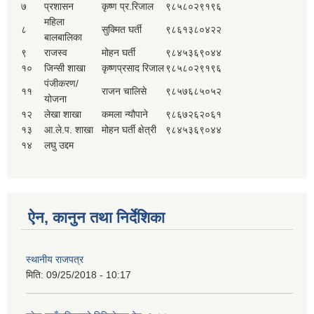
७
प्रशासन
कृष्ण प्र.रिजाल
९८५८०२९१९६
महिला
८
सुक्मित घर्ती
९८६१३८०४२२
बालबालिका
९
राजस्व
मोहन घर्ती
९८४५३६९०४४
१०
जिन्सी शाखा
कृष्णप्रसाद रिजाल
९८५८०२९१९६
पंजीकरण/
११
राजन चालिसे
९८५७६८५०५२
योजना
१२
लेखा शाखा
कमला न्यौपाने
९८६७२६२०६१
१३
आ.ले.प. शाखा
मोहन घर्ती क्षेत्री
९८४५३६९०४४
१४
लघु उद्दम
ऐन, कानुन तथा निर्देशिका
स्थानीय राजपत्र
मिति:
09/25/2018 - 10:17