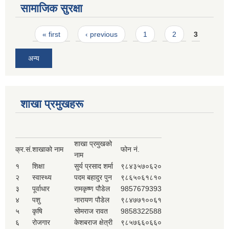
सामाजिक सुरक्षा
Pages
« first
‹ previous
1
2
3
अन्य
शाखा प्रमुखहरू
शाखा प्रमुखको
क्र.सं.
शाखाको नाम
फोन नं.
नाम
१
शिक्षा
सुर्य प्रसाद शर्मा
९८४३५७०६२०
२
स्वास्थ्य
पदम बहादुर पुन
९८६५०६१८१०
३
पूर्वाधार
रामकृष्ण पौडेल
9857679393
४
पशु
नारायण पौडेल
९८४७७१००६१
५
कृषि
सोमराज रावत
9858322588
६
रोजगार
केशबराज क्षेत्री
९८५७६६०६६०