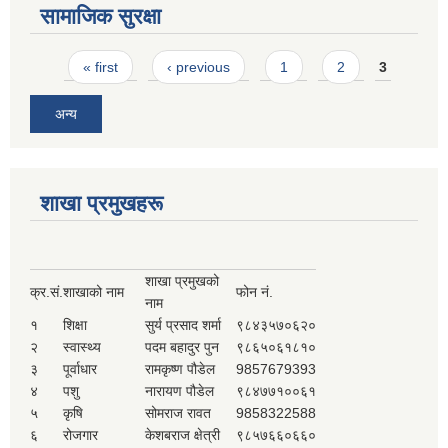
सामाजिक सुरक्षा
Pages
« first
‹ previous
1
2
3
अन्य
शाखा प्रमुखहरू
शाखा प्रमुखको
क्र.सं.
शाखाको नाम
फोन नं.
नाम
१
शिक्षा
सुर्य प्रसाद शर्मा
९८४३५७०६२०
२
स्वास्थ्य
पदम बहादुर पुन
९८६५०६१८१०
३
पूर्वाधार
रामकृष्ण पौडेल
9857679393
४
पशु
नारायण पौडेल
९८४७७१००६१
५
कृषि
सोमराज रावत
9858322588
६
रोजगार
केशबराज क्षेत्री
९८५७६६०६६०