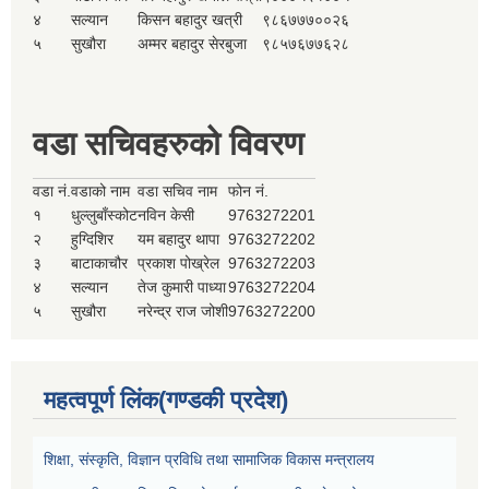
४
सल्यान
किसन बहादुर खत्री
९८६७७७००२६
५
सुखौरा
अम्मर बहादुर सेरबुजा
९८५७६७७६२८
वडा सचिवहरुको विवरण
वडा नं.
वडाको नाम
वडा सचिव नाम
फोन नं.
१
धुल्लुबाँस्कोट
नविन केसी
9763272201
२
हुग्दिशिर
यम बहादुर थापा
9763272202
३
बाटाकाचौर
प्रकाश पोख्रेल
9763272203
४
सल्यान
तेज कुमारी पाध्या
9763272204
५
सुखौरा
नरेन्द्र राज जोशी
9763272200
महत्वपूर्ण लिंक(गण्डकी प्रदेश)
शिक्षा, संस्कृति, विज्ञान प्रविधि तथा सामाजिक विकास मन्त्रालय