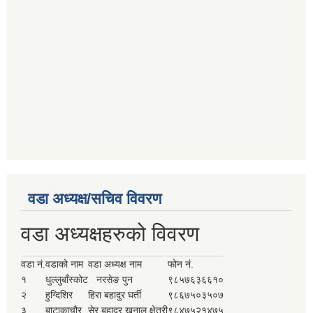
वडा अध्यक्ष/सचिव विवरण
वडा अध्यक्षहरुको विवरण
वडा नं.
वडाको नाम
वडा अध्यक्ष नाम
फोन नं.
१
धुल्लुबाँस्कोट
नरसेङ पुन
९८५७६३६६१०
२
हुग्दिशिर
हिरा बहादुर घर्ती
९८६७५०३५०७
३
बाटाकाचौर
सेर बहादुर खनाल क्षेत्री
९८४७५२१४७५