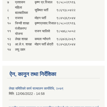
७
प्रशासन
कृष्ण प्र.रिजाल
९८५८०२९१९६
महिला
८
सुक्मित घर्ती
९८६१३८०४२२
बालबालिका
९
राजस्व
मोहन घर्ती
९८४५३६९०४४
१०
जिन्सी शाखा
कृष्णप्रसाद रिजाल
९८५८०२९१९६
पंजीकरण/
११
राजन चालिसे
९८५७६८५०५२
योजना
१२
लेखा शाखा
कमला न्यौपाने
९८६७२६२०६१
१३
आ.ले.प. शाखा
मोहन घर्ती क्षेत्री
९८४५३६९०४४
१४
लघु उद्दम
ऐन, कानुन तथा निर्देशिका
लेखा समितिको कार्य सञ्चालन कार्यविधि, २०७९
मिति:
12/06/2022 - 14:58